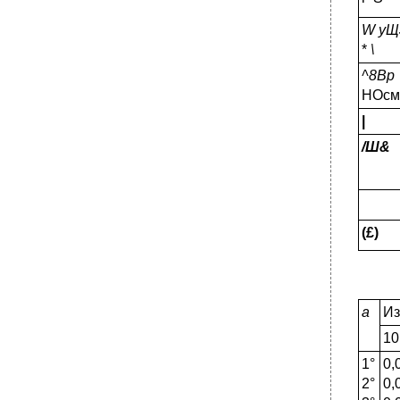
•
§ 52. Способ значков.
W
уЩ
•
25100 500 1000 10000 50000 100000
Условная непрерывная шнала
*
\
•
§ 53. Картодиаграмма. Картограмма
^8Вр
•
§ 54. Способ линейных знаков. Способ
НОсм
знаков движения
|
•
§ 55. Сравнительная характеристика
способов отображения географических
/Ш&
явлений на тематических картах
Способы картографирования
•
§ 56. Главнейшие виды тематических карт
•
Глава VIII.
(£)
§ 57. Серии карт
•
§ 58. Географические атласы
•
Глава IX.
а
Из
§ 59. Карта как средство познания
10
•
§ 60. Анализ и оценка географических карт
1°
0,
•
§ 61. Чтение карты и другие виды ее
использования
2°
0,