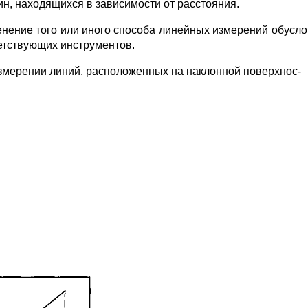
ин, находя­щихся в зависимости от расстояния.
нение того или иного способа линейных измерений обус­л
ет­ствующих инструментов.
змерении линий, расположенных на наклонной поверхнос-