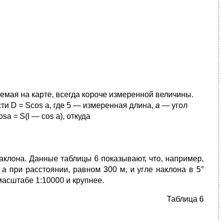
жаемая на карте, всегда короче измеренной величины.
ти D = Scos a, где 5 — измеренная длина,
а
— угол
sa = S(l — cos a), откуда
наклона. Данные таблицы 6 показывают, что, например,
 а при расстоянии, равном 300 м, и угле наклона в 5°
масштабе 1:10000 и крупнее.
Таблица 6