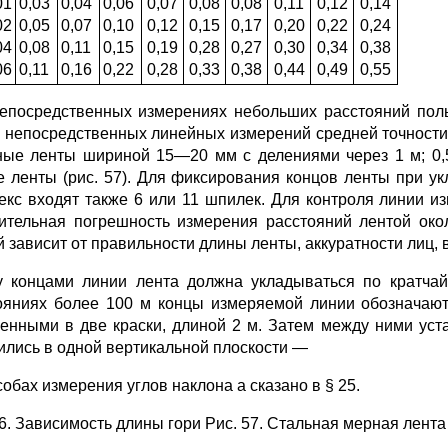
01
0,03
0,04
0,06
0,07
0,08
0,08
0,11
0,12
0,14
02
0,05
0,07
0,10
0,12
0,15
0,17
0,20
0,22
0,24
04
0,08
0,11
0,15
0,19
0,28
0,27
0,30
0,34
0,38
06
0,11
0,16
0,22
0,28
0,33
0,38
0,44
0,49
0,55
епосредственных измерениях небольших расстояний по
 непосредственных линейных измерений средней точности
ные ленты шириной 15—20 мм с делениями через 1 м; 0,5
е ленты (рис. 57). Для фиксирования концов ленты при укл
екс входят также 6 или 11 шпилек. Для контроля линии и
ительная погрешность измерения расстоя­ний лентой око
й зависит от правильности длины ленты, аккуратности лиц, 
 концами линии лента должна укладываться по кратчай
ояниях более 100 м концы измеряемой линии обозначаю
енными в две краски, дли­ной 2 м. Затем между ними ус
ились в одной вертикальной плоскости —
обах измерения углов наклона а сказано в § 25.
56. Зависимость длины гори Рис. 57. Стальная мерная лент