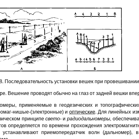
58. Последовательность установки вешек при провешивании
ре. Вешение проводят обычно на глаз от задней вешки впе­р
омеры, применяемые в геодезических и топографиче­ски
ромаг-нишые-(электронные) и
оптические
. Для линейных из
зическом принципе
свето-
и
радиодальномеры,
обеспечива
тов определяется по времени про­хождения электромагнит
 устанавливают приемопередатчик волн (дально­мер), 