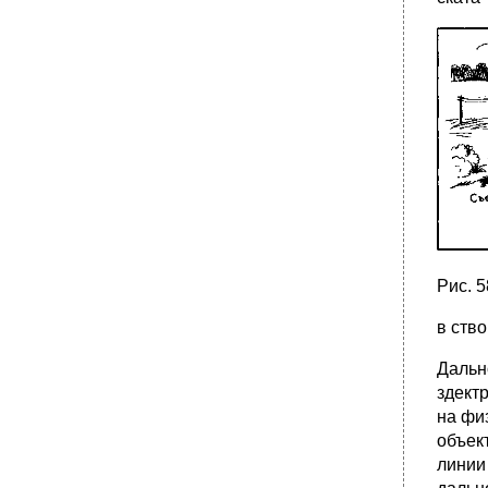
•
§ 78, Особенности системы
картографических знаний в школьной
географии
•
§ 79. Изготовление рукописных карт и
других картографических пособий в
школьных условиях
•
Глава XIII.
§ 80. Роль и задачи изучения истории карты.
Картографические рисунки первобытных
народов и карты античного времени
•
§ 81. Картография в эпоху средневековья
•
§ 82. Картография нового времени
Рис. 
•
§ 83. Картография новейшего времени.
Зарождение и развитие советской
в ство
картографии
•
§ 84. Картография новейшего времени за
Дальн
рубежом. Перспективы развития
здект
картографии
на фи
объек
линии