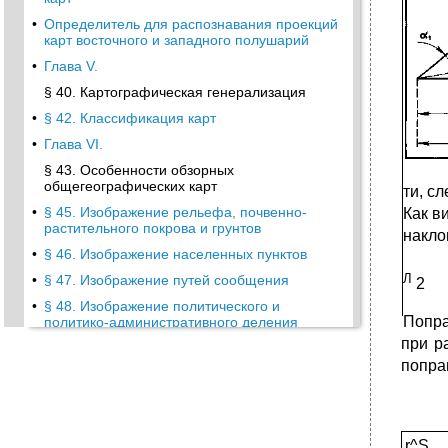
•
Определитель для распознавания проекций
карт восточного и западного полушарий
•
Глава V.
§ 40. Картографическая генерализация
•
§ 42. Классификация карт
•
Глава VI.
§ 43. Особенности обзорных
общегеографических карт
ти, с
•
§ 45. Изображение рельефа, почвенно-
Как в
растительного покрова и грунтов
накло
•
§ 46. Изображение населенных пунктов
Л
•
§ 47. Изображение путей сообщения
2
•
§ 48. Изображение политического и
Попра
политико-административного деления
территории
при р
Глава VII. Тематические карты
попра
•
§ 50. Способ ареалов. Способ
качественного фона
•
§ 51. Точечный способ. Способ изолиний
r^S