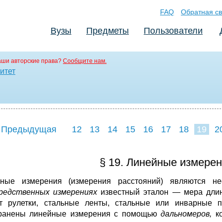
FAQ
Обратная св
Вузы
Предметы
Пользователи
аши авторские права?
Сообщите нам.
итет
 Предыдущая
12
13
14
15
16
17
18
19
2
27
28
29
3
§ 19. Линейные измерен
ные измерения (измерения расстояний) являются н
редственных измере­
ниях
известный эталон — мера дли
т рулетки, стальные ленты, стальные или инварные пр
ранены линейные измерения с помощью
дальномеров,
к