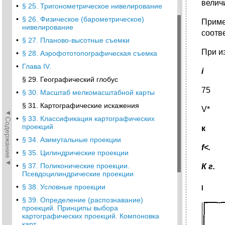
велич
•
§ 25. Тригонометрическое нивелирование
•
§ 26. Физическое (барометрическое)
Приме
нивелирование
соотв
•
§ 27. Планово-высотные съемки
При и
•
§ 28. Аэрофототопографическая съемка
•
Глава IV.
i
§ 29. Географический глобус
75
•
§ 30. Масштаб мелкомасштабной карты
§ 31. Картографические искажения
V*
◄Содержание◄
•
§ 33. Классификация картографических
проекций
к
•
§ 34. Азимутальные проекции
f<.
•
§ 35. Цилиндрические проекции
•
§ 37. Поликонические проекции.
К г.
Псевдоцилиндрические проекции
•
§ 38. Условные проекции
I
•
§ 39. Определение (распознавание)
проекций. Принципы выбора
картографических проекций. Компоновка
карт