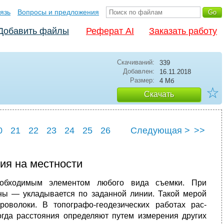
язь
Вопросы и предложения
Добавить файлы
Реферат AI
Заказать работу
Скачиваний:
339
Добавлен:
16.11.2018
Размер:
4 Мб
☆
Скачать
0
21
22
23
24
25
26
Следующая >
>>
0
31
ия на местности
еобходи­мым элементом любого вида съемки. При
ны — укладывается по заданной линии. Такой мерой
оволоки. В топографо-геодезических работах рас­
огда расстояния определяют путем измерения других