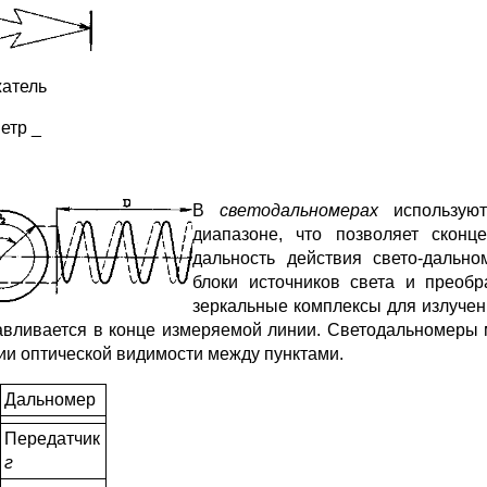
атель
етр _
В
светодальномерах
использую
диапазоне, что позволяет сконц
дальность действия свето-дальн
блоки источников света и преобр
зеркальные комплексы для излучен
авливается в конце измеряемой линии. Светодальномеры м
ии оптической видимости между пунктами.
Дальномер
Передатчик
г