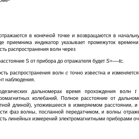
оме-
отражаются в конечной точке и возвращаются в начальн
де приемни­ка индикатор указывает промежуток времен
сть распространения волн через
расстояние S от прибора до отражателя будет
S
=-—
tc
.
ость распространения волн
с
точно известна и изменяется
т на­блюдения.
одезических дальномерах время прохождения волн
t
тромагнитных колебаний. Полное расстояние от дальноме
тной длиной), уложившееся в измеряемом расстоянии, и 
сти фаз волны, посланной передатчиком, и волны отраже
сть линейных измерений электромагнитными приборами оч