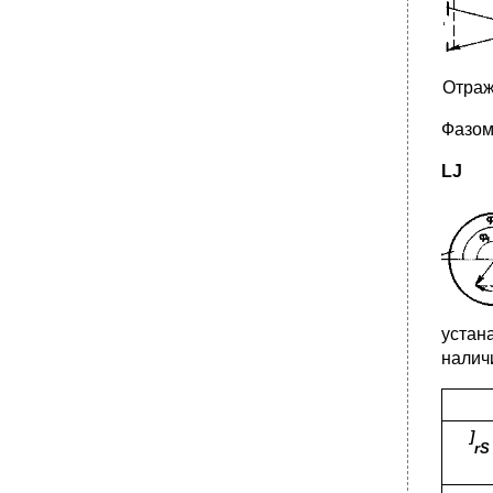
Отраж
Фазом
LJ
устан
налич
]
rS