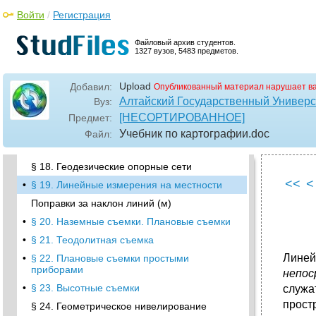
•
§ 13. Изображение социально-
Войти
/
Регистрация
экономических объектов
•
§ 14. Применение топографических карт
Файловый архив студентов.
при изучении местности1
1327 вузов, 5483 предметов.
•
§ 15. Ориентирование на местности
•
§ 16. Топографические карты шельфа и
Upload
Добавил:
Опубликованный материал нарушает в
внутренних водоемов
Алтайский Государственный Универс
Вуз:
Глава III. Съемки местности
[НЕСОРТИРОВАННОЕ]
Предмет:
§ 17. Виды съемок
Учебник по картографии
.doc
Файл:
•
Высотно-плановые
§ 18. Геодезические опорные сети
<<
<
•
§ 19. Линейные измерения на местности
Поправки за наклон линий (м)
•
§ 20. Наземные съемки. Плановые съемки
•
§ 21. Теодолитная съемка
Линей
•
§ 22. Плановые съемки простыми
приборами
непос
•
§ 23. Высотные съемки
служа
прост
§ 24. Геометрическое нивелирование