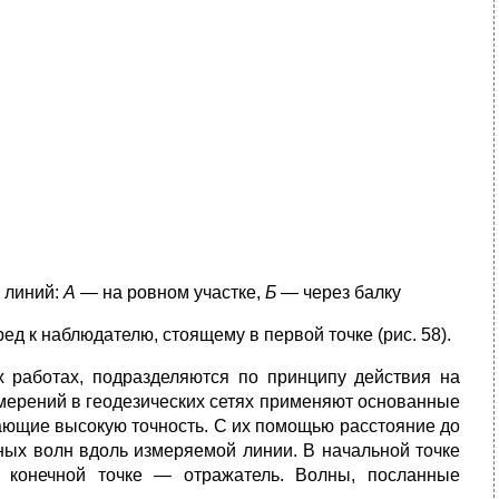
 линий:
А
— на ровном участке,
Б
— через балку
ед к наблюдателю, стоящему в первой точке (рис. 58).
х работах, подразделяются по принципу действия на
мерений в гео­дезических сетях применяют основанные
ющие высокую точность. С их помощью расстояние до
ных волн вдоль измеряемой линии. В началь­ной точке
в конечной точке — отражатель. Волны, посланные