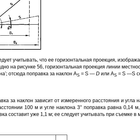
ледует учитывать, что ее горизонтальная проекция, изоб­ра
идно на рисунке 56, горизонтальная проекция линии местнос
на'; отсюда поправка за наклон A
= S —
D
или A
= S —S co
S
S
вка за наклон зависит от измеренного расстояния и угла 
ас­стоянии 100 м и угле наклона 3° поправка равна 0,14 м,
вка составит уже 1,1 м; ее следует учитывать при съемке в 