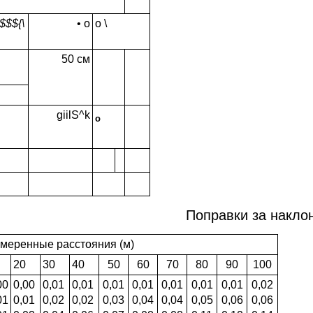
$$${\
• о
о \
50 см
giilS^k
о
Поправки за наклон
меренные расстояния (м)
20
30
40
50
60
70
80
90
100
00
0,00
0,01
0,01
0,01
0,01
0,01
0,01
0,01
0,02
01
0,01
0,02
0,02
0,03
0,04
0,04
0,05
0,06
0,06