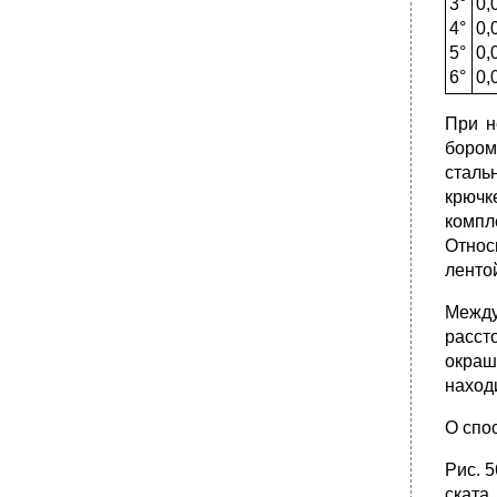
3°
0,
•
§ 62. Анализ по картам взаимосвязей и
динамики явлений
4°
0,
5°
0,
•
Глава XII.
6°
0,
§ 69. Роль карты в обучении географии.
Целевая установка школьных карт
При н
•
§ 70. Особенности школьных карт
бором
•
§ 71. Классификация школьных карт
сталь
•
§ 72. Школьные топографические карты.
крючк
Особенности их применения в учебной
компл
работе
Относ
§ 73. Особенности содержания и структуры
школьных атласов, их анализа и оценки
ленто
учителем географии
Между
•
§ 74. Особенности содержания и
применения карт в школьных учебниках
расст
окраш
§ 75. Особенности содержания и
применения специальных школьных карт
наход
•
§ 76. Школьные глобусы, их виды и
возможности использования в обучении
О спос
географии
Рис. 
§ 77. Профили, блок-диаграммы и другие
картографические произведения
ската