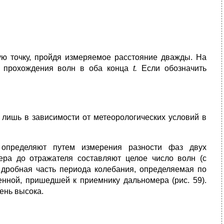
ую точку, пройдя измеряемое расстояние дважды. На
и прохождения волн в оба конца
t
.
Если обозначить
 лишь в зависимости от метеорологических условий в
оп­ределяют путем измерения разности фаз двух
ра до отражателя сос­тавляют целое число волн (с
дробная часть периода колебания, оп­ределяемая по
нной, пришедшей к приемнику дальномера (рис. 59).
ень высока.