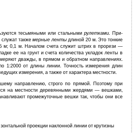
льзуются тесьмяными или стальными
рулетками.
При­
 слу­жат также
мерные ленты
длиной 20 м. Это тонкие
 м; 0,1 м. Началом счета служит штрих в прорези —
адке ее на грунт и счета количества укладок ленты в
змеряют дважды, в прямом и обрат­ном направлениях.
ло 1:2000 от длины линии. Точность измерения длин
ведущих измерения, а также от характера местности.
­шему направлению, строго по прямой. Поэтому при
тся на местности деревянными жердями — вешками,
танавливают промежуточные вешки так, чтобы они все
а зонтальной проекции наклонной линии от крутизны