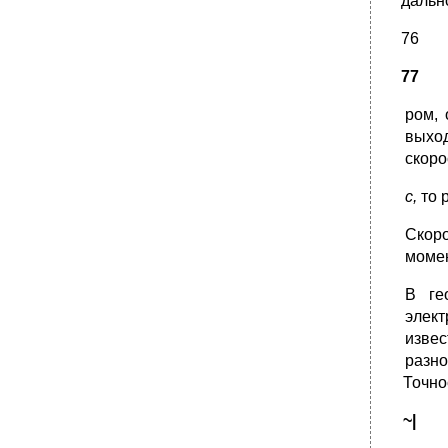
дальн
76
77
ром, 
выхо
скоро
с,
то 
Скор
момен
В ге
элек
извес
разно
Точно
~|