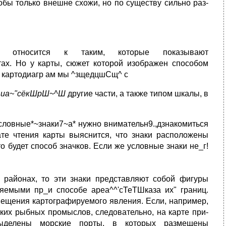
обы только внешне схожи, но по существу сильно раз­
относится к таким, которые показывают
тах. Но у карты, сюжет которой изображен способом
ры картодиагр ам мы ^зщедцшСщ^ с
м
иа~"сёкШрШ~^Ш
другие части, а также типом шкалы, в
условные*~знаки7~а* нужно внимательн9.,дзнакомиться
те чтения карты выяснится, что знаки расположены
о будет способ значков. Если же условные знаки не_г!
 районах, то эти знаки представляют собой фигуры
няемыми пр_и способе ареа^^'сТеТШказа их" границ.
мещения картографируемого явления. Если, например,
их рыбных промыслов, следовательно, на карте при­
делены мор­ские порты, в которых размещены