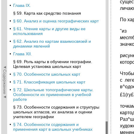
сущес
•
Глава IX.
личаю
§ 59. Карта как средство познания
По ха
•
§ 60. Анализ и оценка географических карт
•
§ 61. Чтение карты и другие виды ее
"из 
использования
мест
•
§ 62. Анализ по картам взаимосвязей и
значк
динамики явлений
•
Глава XII.
рисун
§ 69. Роль карты в обучении географии.
котор
Целевая установка школьных карт
◄Содержание◄
Чтобы
•
§ 70. Особенности школьных карт
с лег
•
§ 71. Классификация школьных карт
в^одо
•
§ 72. Школьные топографические карты.
Особенности их применения в учебной
£1(гу
работе
точка
§ 73. Особенности содержания и структуры
школьных атласов, их анализа и оценки
карто
учителем географии
Раз^ш
•
§ 74. Особенности содержания и
худож
применения карт в школьных учебниках
мене