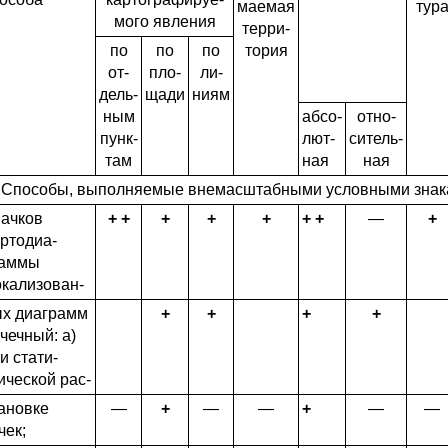
маемая
тур
мого явления
терри­
по
по
по
тория
от­
пло­
ли­
дель­
щади
ниям
ным
абсо­
отно­
пунк­
лют­
ситель­
там
ная
ная
 Способы, выполняемые внемасштабными условными зна
ачков
+ +
+
+
+
+ +
—
+
ртодиа­
раммы
кализован-
х диаграмм
+
+
+
+
чечный: а)
и стати­
ической рас-
ановке
—
+
—
—
+
—
—
чек;