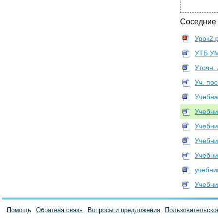
Соседние
Урок2.
УТБ У
Уточн.
Уч. по
Учебна
Учебни
Учебни
Учебни
Учебни
учебни
Учебн
Помощь
Обратная связь
Вопросы и предложения
Пользовательско