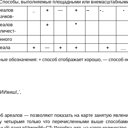
 Способы, выполняемые площадными или внемасштабными
реалов
_
+
—
+
--
- .
-
ачков-
еалов
+
*
личест-
нного
еала
+
—
+
+
+
__
ные обозначения: + способ отображает хорошо, — способ не 
Ивиш!,.',
об ареалов — позволяют показать на карте занятую явлен
у четырьмя только что перечисленными выше способами 
ный) дают вШможйб~СТь**отобра-зить на карте количество