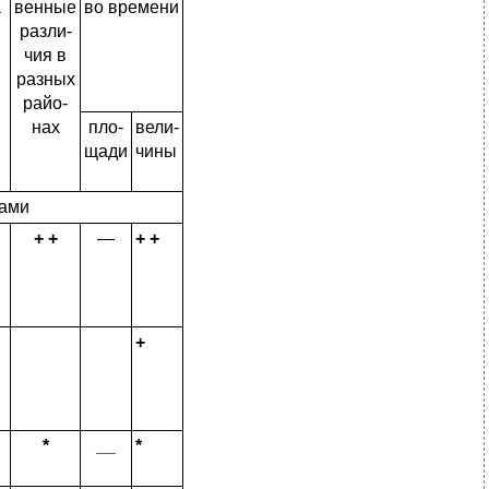
а
венные
во времени
разли­
чия в
раз­ных
райо­
нах
пло­
вели­
щади
чины
ками
+ +
—
+ +
+
*
__
*