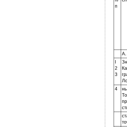
•
§ 84. Картография новейшего времени за
п
рубежом. Перспективы развития
картографии
А.
I
Зн
2
Ка
3
г
Ло
4
ны
То
пр
ст
ст
то