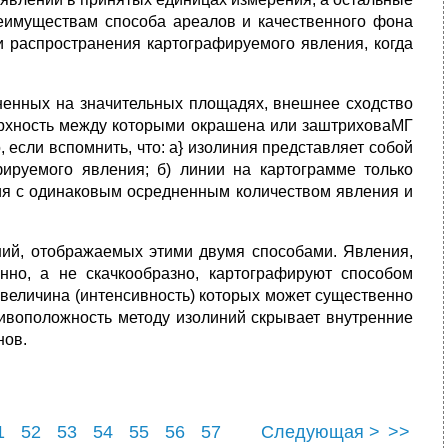
реимуществам способа ареалов и качественного фона
 распростра­нения картографируемого явления, когда
­ненных на значительных площадях, внешнее сходство
верхность между которыми окрашена или заштриховаМГ
, если вспомнить, что: а} изоли­ния представляет собой
фируемого явления; б) линии на картограмме только
ия с одинаковым осредненным количеством явления и
ний, отображаемых этими двумя способами. Явления,
нно, а не скачкооб­разно, картографируют способом
 величина (интенсивность) которых может существенно
тивоположность методу изолиний скрывает внутренние
нов.
1
52
53
54
55
56
57
Следующая >
>>