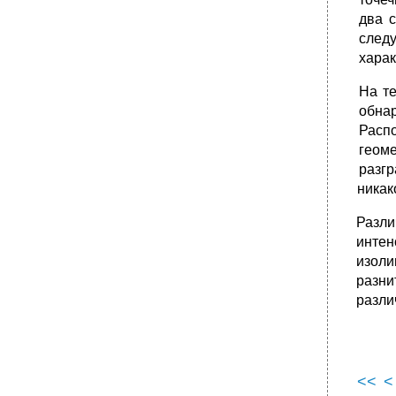
два 
следу
харак
На т
обнар
Распо
геом
разг
никак
Разли
интен
изоли
разни
разли
<<
<