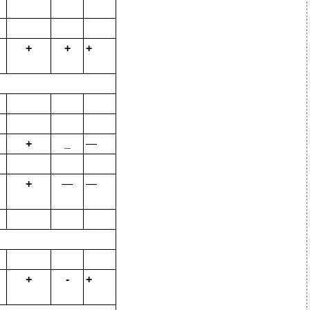
+
+
+
+
_
—
+
—
—
+
-
+