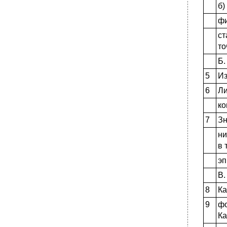
б)
фи
ст
то
Б.
5
И
6
Ли
ко
7
Зн
ни
в 
э
В.
8
Ка
9
ф
К