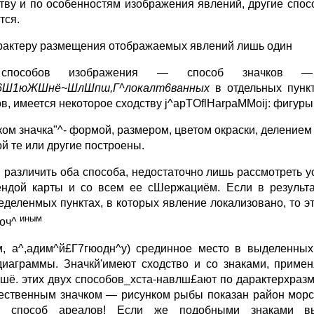
тву и по особенностям изображения явлений, другие спос
тся.
рактеру размещения отображаемых явлений лишь один
способов изображения — способ значков — 
6Ш1юЖШнё~ШлШпш,Г^локалт6ванных
в отдельных пунк
ов, имеется некоторое сходству j^apTOflHarpaMMoij: фигу
ком значка"^- формой, размером, цветом окраски, деление
ой те или другие построены.
 различить оба способа, недостаточно лишь рассмотреть 
ендой карты и со всем ее сШержациём. Если в результа
еделенмых пунктах, в которых явление локализовано, то эт
иным
£оч^
м, а^,адим^й£Г7гюодн^у) срединное место в выделенных
диаграммы. Значкй'имеют сходство и со знаками, приме
шё. этих двух способов_хста-навлш£ают по дарактерхраз
ественным значком — рисунком рыбы показан район морск
н способ ареалов! Если же подобными знаками вы