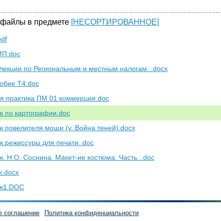
58
59
60
6
 файлы в предмете
[НЕСОРТИРОВАННОЕ]
pdf
МП.doc
 лекции по Региональным и местным налогам...docx
собие Т4.doc
я практика ПМ 01 коммерция.doc
к по картографии.doc
к повелителя мощи (v. Война теней).docx
к режиссуры для печати..doc
к. Н.О. Соснина. Макет-ие костюма. Часть...doc
к.docx
ик1.DOC
е соглашение
Политика конфиденциальности