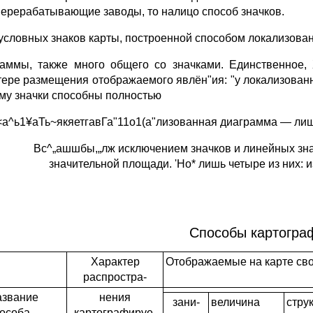
ерерабатывающие заводы, то налицо способ значков.
условных знаков карты, построенной способом локализова
раммы, также много общего со значками. Единственное,
тере размещения отображаемого явлён"ия: "у локализова
му значки способны полностью
<а^ь1¥аТь~якяетгавГа"11о1(а"лизованная диаграмма — лишь
Вс^„ашшбы,„лж исключением значков и линейных зна
значительной площади. 'Но* лишь четыре из них: 
Способы картогра
Характер
Отображаемые на карте св
распростра-
азвание
нения
зани­
величина
струк
особа
картографируе­