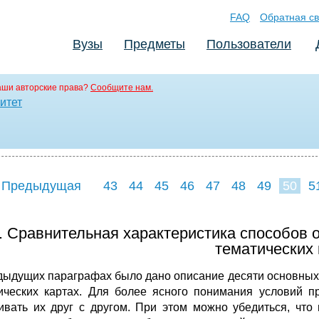
FAQ
Обратная св
Вузы
Предметы
Пользователи
аши авторские права?
Сообщите нам.
итет
 Предыдущая
43
44
45
46
47
48
49
50
5
58
59
60
6
5. Сравнительная характеристика способов 
тематических 
дыдущих параграфах было дано описание десяти основных
и­ческих картах. Для более ясного понимания условий 
ивать их друг с другом. При этом можно убедиться, что