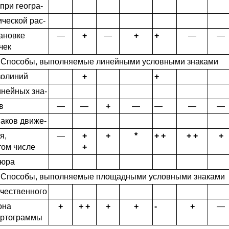
 при геогра-
ческой рас-
ановке
—
+
—
+
+
—
—
чек
 Способы, выполняемые линейными условными знаками
золиний
+
+
нейных зна-
в
—
—
+
—
—
—
—
аков движе-
я,
—
+
+
*
+ +
+ +
+
том числе
+
пюра
 Способы, выполняемые площадными условными знаками
чественного
она
+
+ +
+
+
-
+
—
артограммы