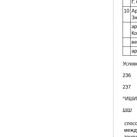
Г.
10
А
Зн
ар
Ко
ве
ар
Услов
236
237
^ИШИИ
ШШ
спос
межд
точеч