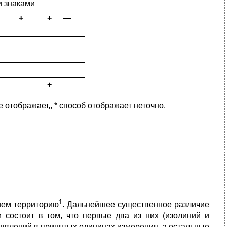
 знаками
+
+
—
+
отображает,, * способ отображает неточно.
1
ием территорию
. Дальнейшее существенное различие
состоит в том, что первые два из них (изолиний и
 явлений в принятых единицах измерения, а остальные