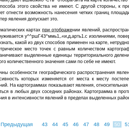
способа этого свойства не имеют. С другой стороны, к п
ет отнести возможность нанесения четких границ площади
тер явления до­пускает это.
ематических картах
при отображе
нии явлений, распростра
ужи­вается у^^ршГ43^ммь1,.«и,д,арть1.с изолиниями, по
знать, какой из двух способов применен на карте, нетрудно
етрическое место точек с равным коли­чеством картогра
раничивают выделенные единицы территориального делен
ого количественного значения сами по себе не имеют.
чны особенности географического распространения явле­
сивность которых изменяется от места к месту постепе
ний. На картограммах показывают явления, относительная
ться в любых двух соседних районах. Картограмма в про
чия в интенсивности явлений в пределах выделенных райо
 Предыдущая
43
44
45
46
47
48
49
50
5