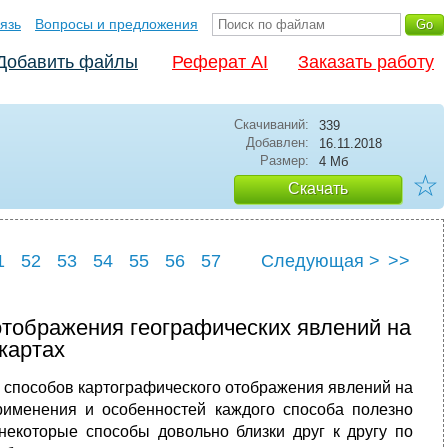
язь
Вопросы и предложения
Добавить файлы
Реферат AI
Заказать работу
Скачиваний:
339
Добавлен:
16.11.2018
Размер:
4 Мб
☆
Скачать
1
52
53
54
55
56
57
Следующая >
>>
1
62
отображения географических явлений на
картах
 способов картографического отображения явлений на
применения и особенностей каждого способа полезно
 некоторые способы довольно близки друг к другу по