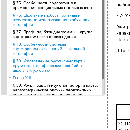
§ 75. Особенности содержания и
рыбоп
применения специальных школьных карт
•
§ 76. Школьные глобусы, их виды и
~ /~
У 
возможности использования в обучении
географии
/диаг
§ 77. Профили, блок-диаграммы и другие
харак
картографические произведения
Поэто
•
§ 78, Особенности системы
картографических знаний в школьной
'ТТоТ
географии
•
§ 79. Изготовление рукописных карт и
других картографических пособий в
школьных условиях
•
Глава XIII.
§ 80. Роль и задачи изучения истории карты.
Картографические рисунки первобытных
народов и карты античного времени
•
§ 81. Картография в эпоху средневековья
•
§ 82. Картография нового времени
•
§ 83. Картография новейшего времени.
Зарождение и развитие советской
№
Н
картографии
п/
сп