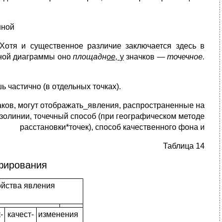
нной
 Хотя и существенное различие заключается здесь в
нной диаграммы оно
площад­н
ое,
у
значков —
точечное.
 частично (в отдельных точках).
ков, могут отображать_явления, распространенные на
изолинии, точечный способ (при географи­ческом методе
расстановки*точек), способ качественного фона и
Таблица 14
фирования
ойства явления
­
качест­
изменения