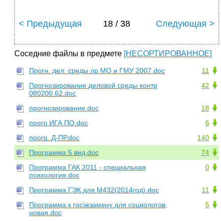
< Предыдущая
18 / 38
Следующая >
Соседние файлы в предмете
[НЕСОРТИРОВАННОЕ]
Прогн. дел. среды лр МО и ГМУ 2007.doc
11
Прогнозирование деловой среды контр
42
080200.62.doc
прогнозирование.doc
18
прогр ИГА ПО.doc
6
прогр. Д-ПР.doc
140
Программа 5 вид.doc
74
Программа ГАК 2011 - специальная
0
психология.doc
Программа ГЭК для М432(2014год).doc
11
Программа к госэкзамену для социологов,
5
новая.doc