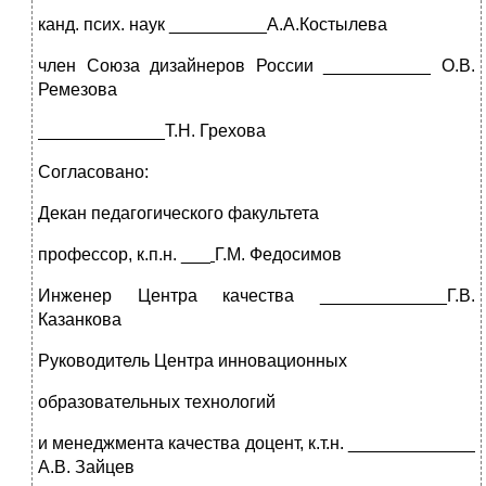
канд. псих. наук __________А.А.Костылева
член Союза дизайнеров России ___________ О.В.
Ремезова
_____________Т.Н. Грехова
Согласовано:
Декан педагогического факультета
профессор, к.п.н. ___
Г.М. Федосимов
Инженер Центра качества _____________Г.В.
Казанкова
Руководитель Центра инновационных
образовательных технологий
и менеджмента качества доцент, к.т.н. _____________
А.В. Зайцев