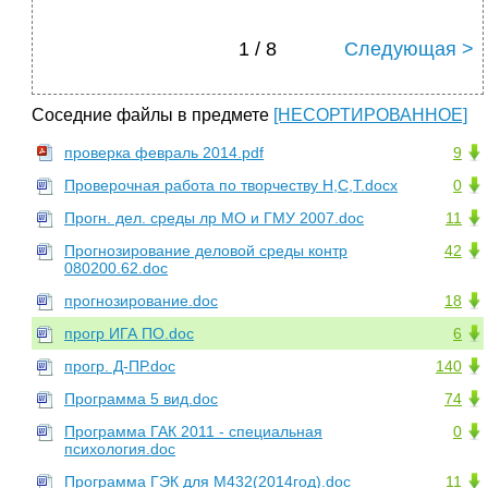
1 / 8
Следующая >
Соседние файлы в предмете
[НЕСОРТИРОВАННОЕ]
проверка февраль 2014.pdf
9
Проверочная работа по творчеству Н,С,Т.docx
0
Прогн. дел. среды лр МО и ГМУ 2007.doc
11
Прогнозирование деловой среды контр
42
080200.62.doc
прогнозирование.doc
18
прогр ИГА ПО.doc
6
прогр. Д-ПР.doc
140
Программа 5 вид.doc
74
Программа ГАК 2011 - специальная
0
психология.doc
Программа ГЭК для М432(2014год).doc
11