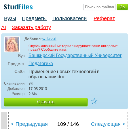
Вузы
Предметы
Пользователи
Реферат
AI
Заказать работу
salavat
Добавил:
Опубликованный материал нарушает ваши авторские
права?
Сообщите нам.
Башкирский Государственный Университет
Вуз:
Педагогика
Предмет:
Применение новых технологий в
Файл:
образовании
.doc
Скачиваний:
76
Добавлен:
17.05.2013
Размер:
2 Мб
☆
Скачать
< Предыдущая
109 / 146
Следующая >