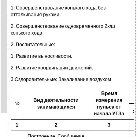
1. Совершенствование конького хода без
отталкивания руками
2. Совершенствование одновременного 2х/ш
конького хода
2. Воспитательные:
1. Развитие выносливости.
2. Развитие координации движений.
3.Оздоровительные: Закаливание воздухом
Время
Вид деятельности
измерения
№
занимающихся
пульса от
з
начала УТЗа
1
2
3
Построение. Сообщение