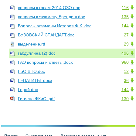
вопросы к госам 2014 ОЗО.doc
116
вопросы к экзамену Брендинг.doc
135
Вопросы экзамены История Ф.К..doc
144
ВУЗОВСКИЙ СТАНДАРТ.doc
27
выделение.rtf
29
габдуллина (2).doc
496
ГАЭ вопросы и ответы.docx
960
ГБО ВПО.doc
12
ГЕПАТИТЫ .docx
36
Герой.doc
144
Гигиена ФКиС..pdf
130