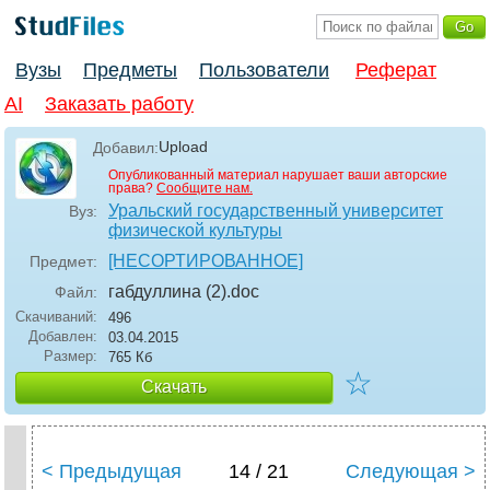
Вузы
Предметы
Пользователи
Реферат
AI
Заказать работу
Upload
Добавил:
Опубликованный материал нарушает ваши авторские
права?
Сообщите нам.
Уральский государственный университет
Вуз:
физической культуры
[НЕСОРТИРОВАННОЕ]
Предмет:
габдуллина (2)
.doc
Файл:
Скачиваний:
496
Добавлен:
03.04.2015
Размер:
765 Кб
☆
Скачать
< Предыдущая
14 / 21
Следующая >