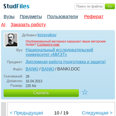
Вузы
Предметы
Пользователи
Реферат
AI
Заказать работу
korayakov
Добавил:
Опубликованный материал нарушает ваши авторские
права?
Сообщите нам.
Национальный исследовательский
Вуз:
университет «МИЭТ»
Дипломная работа (подготовка и защита)
Предмет:
BANKI
/
BANKI
/ BANKI
.DOC
Файл:
Скачиваний:
28
Добавлен:
16.04.2013
Размер:
225 Кб
☆
Скачать
< Предыдущая
10 / 19
Следующая >