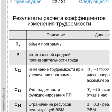
< Предыдущая
22 / 31
Следующая >
Результаты расчета коэффициентов
изменения трудоемкости
Описание
Данные д
П
объем программы
к
Р
интегральной средней
производительности труда
С
изменение трудоемкости при
-
11
увеличении программы
число опера
ассемблера
►Содержание►
С
Учет надежности
часов
13
функционирования ПП
отказ в час
С
Ограничение ресурсов
 = 0,3 - реа
14
реализующей ЭВМ
ЭВМ