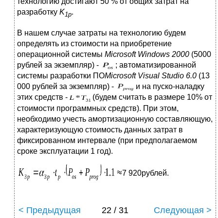
технологию достигают 50 % от общих затрат на
разработку
K
.
1
p
В нашем случае затраты на технологию будем
определять из стоимости на приобретение
операционной системы
Microsoft Window
s
2000
(5000
рублей за экземпляр) -
; автоматизированной
системы разработки ПО
Microsoft Visual Studio 6.0
(13
000 рублей за экземпляр) -
и на пуско-наладку
этих средств -
(будем считать в размере 10% от
стоимости программных средств). При этом,
необходимо учесть амортизационную составляющую,
характеризующую стоимость данных затрат в
фиксированном интервале (при предполагаемом
сроке эксплуатации 1 год).
7 920рублей.
< Предыдущая
22 / 31
Следующая >