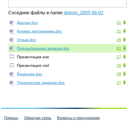
Соседние файлы в папке
diplom_2005-06-02
Доклад.doc
31
Книжка дипломника.doc
31
Отзыв.doc
26
Пояснительная записка.doc
81
Презентация.exe
27
Презентация.vsd
26
Рецензия.doc
28
Техническое задание.doc
27
Помощь
Обратная связь
Вопросы и предложения