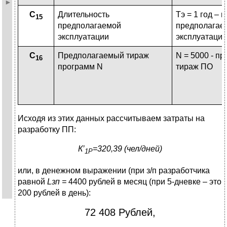
C
Длительность
Тэ = 1 год – 
15
предполагаемой
предполагае
эксплуатации
эксплуатаци
C
Предполагаемый тираж
N = 5000 - п
16
программ N
тираж ПО
Исходя из этих данных рассчитываем затраты на
разработку ПП:
К’
=320,39 (чел/дней)
1P
или, в денежном выражении (при з/п разработчика
равной
L
зп =
4400 рублей в месяц (при 5-дневке – это
200 рублей в день):
72 408 Рублей,