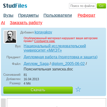
Вузы
Предметы
Пользователи
Реферат
AI
Заказать работу
korayakov
Добавил:
Опубликованный материал нарушает ваши авторские
права?
Сообщите нам.
Национальный исследовательский
Вуз:
университет «МИЭТ»
Дипломная работа (подготовка и защита)
Предмет:
Диплом_Saga
/
diplom_2005-06-02
/
Файл:
Пояснительная записка
.doc
Скачиваний:
81
Добавлен:
16.04.2013
Размер:
4 Мб
☆
Скачать