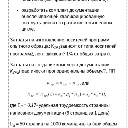
разработать комплект документации,
обеспечивающей квалифицированную
эксплуатацию и его развитие в жизненном
цикле.
Затраты на изготовление носителей программ
опытного образца
:
К
зависят от типа носителей
2Р1
программ
ξ
, лент, дисков (~1% от общих затрат).
Затраты на создание комплекта документации
К
практически пропорциональны объему
П
ПП.
2Р2
к
или
,
где

= 0,17
- удельная трудо­емкость страницы
2
написания документации (6 страниц за 1 день);

=
50 страниц на 1000 команд языка (при общем
q