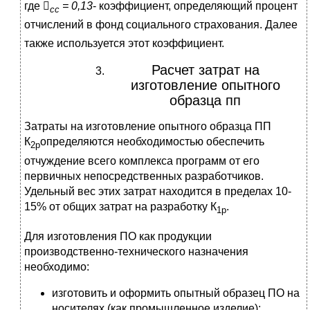
где

= 0,13
- коэффициент, определяющий процент
сс
отчислений в фонд
социального страхования. Далее
также используется этот коэффициент.
Расчет затрат на
изготовление опытного
образца пп
Затраты на изготовление опытного образца ПП
К
определяются необходимостью обеспечить
2р
отчуждение всего комплекса программ от его
первичных непосредственных разработчиков.
Удельный вес этих затрат находится в пределах 10-
15% от общих затрат на разработку К
.
1р
Для изготовления ПО как продукции
производственно-технического назначения
необходимо:
изготовить и оформить опытный образец ПО на
носителях (как промышленное изделие);