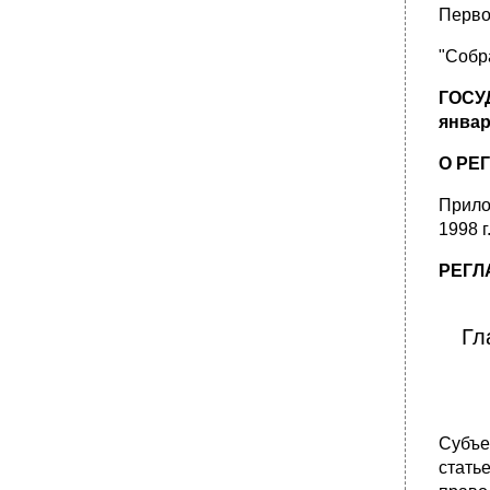
6. Подготовка проектов правовых актов
Перво
•
7. Структура правового акта
"Собра
8. Содержание правового акта
•
9. Согласование проектов правовых актов
ГОСУ
•
10. Экспертиза проектов правовых актов
января
•
11. Подписание и регистрация правовых
О РЕ
актов
Тема №15: Нормы права
Прило
•
Свойства (признаки) нормы права
1998 г
1. Норма права всегда есть результат
интеллектуальной деятельности субъекта
РЕГЛ
правотворчества.
3. Норма права формально определена, то
есть:
Гл
4. Юридическая норма – правило
поведения общего характера.
5. Норма права обязательна для всех
субъектов, подпадающих под ее действие.
Субъе
6. Норма права обеспечена
стать
государственным принуждением в случае
ее нарушения,невыполнения,