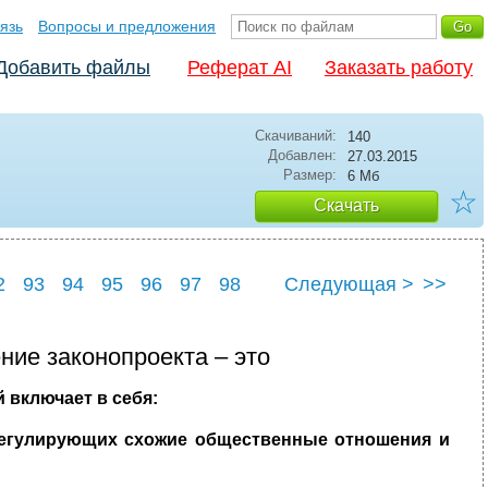
язь
Вопросы и предложения
Добавить файлы
Реферат AI
Заказать работу
Скачиваний:
140
Добавлен:
27.03.2015
Размер:
6 Мб
☆
Скачать
2
93
94
95
96
97
98
Следующая >
>>
2
103
ние законопроекта – это
 включает в себя:
регулирующих схожие общественные отношения и