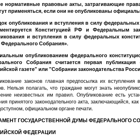
 нормативные правовые акты, затрагивающие права,
гут применяться, если они не опубликованы официаль
ок опубликования и вступления в силу федеральных
аментируется Конституцией РФ и Федеральным за
икования и вступления в силу федеральных консти
 Федерального Собрания».
альным опубликованием федерального конституцион
рального Собрания считается первая публикация е
ийской газете" или "Собрании законодательства Росс
икование законов главная предпосылка их вступления 
ов. Нельзя полагать, что граждане могут знать неопублик
ение неизвестных им правил. Опубликование есть уста
ния принятого законодательного акта, заключающийся, как 
оступном, официальном органе печати.
АМЕНТ ГОСУДАРСТВЕННОЙ ДУМЫ ФЕДЕРАЛЬНОГО С
ИЙСКОЙ ФЕДЕРАЦИИ