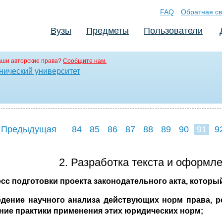
FAQ
Обратная св
Вузы
Предметы
Пользователи
аши авторские права?
Сообщите нам.
нический университет
 Предыдущая
84
85
86
87
88
89
90
91
9
99
100
101
10
2. Разработка текста и оформле
сс подготовки проекта законодательного акта, который
едение научного анализа действующих норм права, 
ние практики применения этих юридических норм;