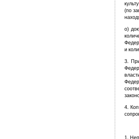
себя
культ
•
2. Систематизация нормативных актов
(по з
Виды систематизации нормативных
наход
правовых актов:
о) до
Кодификация — это
колич
Инкорпорация – это
Федер
Инкорпорация — это
и кол
Консолидация — это
3. Пр
Консолидация — это
Федер
•
3. Действие нормативных правовых актов:
власт
3.1. Действие нормативных правовых актов
Феде
во времени определяется:
соотв
1. Сроки вступления нормативного
закон
правового акта в юридическую силу:
•
2. Условия утраты юридической силы
4. Ко
нормативного правового акта:
сопро
3. Условия обратной юридической силы
нормативного правового акта
Условия:
1. Не
•
Часть 2 статьи 10 Уголовного кодекса рф