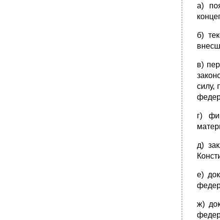
институтов.
а) по
•
4. Отрасль права:
конце
1) Профилирующие (фундаментальные)
отрасли –
б) те
внесш
2) Специальные отрасли –
3) Комплексные отрасли –
в) пе
5. Объемные структурные образования
закон
системы права –
силу,
Публичное право – совокупность норм
федер
права, регулирующих отношения
междуорганами публичной власти
г) фи
(должностными лицами органов публичной
власти) и иными субъектами права.
матер
•
Частное право – совокупность норм права,
регулирующих отношения между
д) за
субъектами права, имеющими равный
Конст
объем взаимных права и обязанностей.
Система права в Российской Федерации
е) до
включает в себя:
федер
2. Предмет и метод правового
регулирования
ж) до
В структуру предмета правового
федер