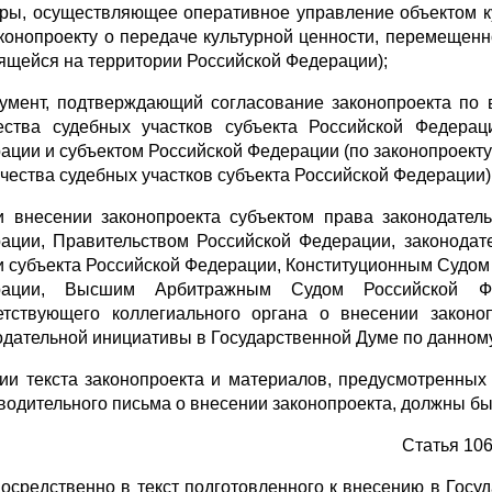
уры, осуществляющее оперативное управление объектом к
аконопроекту о передаче культурной ценности, перемещен
ящейся на территории Российской Федерации);
кумент, подтверждающий согласование законопроекта по
ества судебных участков субъекта Российской Федера
ации и субъектом Российской Федерации (по законопроект
ичества судебных участков субъекта Российской Федерации)
и внесении законопроекта субъектом права законодател
ации, Правительством Российской Федерации, законодат
и субъекта Российской Федерации, Конституционным Судо
рации, Высшим Арбитражным Судом Российской Фе
етствующего коллегиального органа о внесении законо
одательной инициативы в Государственной Думе по данному
пии текста законопроекта и материалов, предусмотренных
водительного письма о внесении законопроекта, должны бы
Статья 10
посредственно в текст подготовленного к внесению в Гос