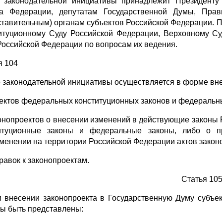
 законодательной инициативы принадлежит Президенту
а Федерации, депутатам Государственной Думы, Прави
ставительным) органам субъектов Российской Федерации. 
итуционному Суду Российской Федерации, Верховному С
Российской Федерации по вопросам их ведения.
я 104
 законодательной инициативы осуществляется в форме вне
оектов федеральных конституционных законов и федеральных
конопроектов о внесении изменений в действующие закон
итуционные законы и федеральные законы, либо о п
менении на территории Российской Федерации актов закон
равок к законопроектам.
Статья 10
и внесении законопроекта в Государственную Думу субъе
ы быть представлены: