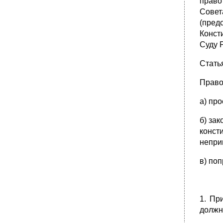
право
ненадлежащего выполнения,
Совет
несоблюдения.
(пред
Виды (классификация) норм права
Конст
1. В зависимости от предназначения норм
Суду 
права в правовом регулировании:
•
2. По предмету правового регулирования
Стать
(видам общественных отношений):
Право
•
Диспозиция –
•
Отсылочная диспозиция –
а) пр
Часть 2 статьи 463 Гражданского кодекса рф
(последствия неисполнения обязанности
б) за
передать товар):
конст
Бланкетная диспозиция –
непри
•
Санкция –
в) поп
Альтернативная санкция –
•
Структура системы права
1. Юридическая норма –
1. Пр
2. Институт права или правовой институт:
должн
Примеры институтов права или правовых