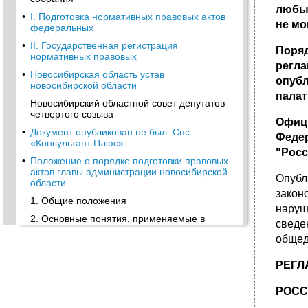
любые
•
I. Подготовка нормативных правовых актов
не мо
федеральных
•
II. Государственная регистрация
Поряд
нормативных правовых
регл
•
Новосибирская область устав
опубл
новосибирской области
палат
Новосибирский областной совет депутатов
четвертого созыва
Офици
•
Документ опубликован не был. Спс
Феде
«Консультант Плюс»
"Росс
•
Положение о порядке подготовки правовых
актов главы администрации новосибирской
Опубл
области
закон
1. Общие положения
наруш
2. Основные понятия, применяемые в
сведе
настоящем Положении
общед
3. Полномочия по изданию правовых актов
РЕГЛ
•
4. Основные принципы разработки
правовых актов
РОСС
5. Стадии подготовки правовых актов