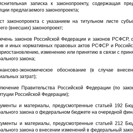
яснительная записка к законопроекту, содержащая пре
пции предлагаемого законопроекта;
кст законопроекта с указанием на титульном листе субъ
его (внесших) законопроект;
речень законов Российской Федерации и законов РСФСР,
ов и иных нормативных правовых актов РСФСР и Россий
 приостановлению, изменению или принятию в связи с прин
ального закона;
нансово-экономическое обоснование (в случае внесен
иальных затрат);
ключение Правительства Российской Федерации (по зако
итуции Российской Федерации);
кументы и материалы, предусмотренные статьей 192 Бюд
ального закона о федеральном бюджете на очередной фина
кументы и материалы, предусмотренные статьей 212 Бюд
ального закона о внесении изменений в федеральный зак