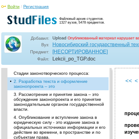
Правотворческая деятельность:
Войти
/
Регистрация
Правотворческий процесс:
Файловый архив студентов.
Принципы правотворчества - это
1327 вузов, 5478 предметов.
•
Виды (формы) правотворчества:
3. Правотворчество органов муниципальных
Upload
Добавил:
Опубликованный материал нарушает в
образований – разработка, рассмотрение,
Новосибирский государственный тех
Вуз:
принятие и вступление в юридическую силу
[НЕСОРТИРОВАННОЕ]
Предмет:
нормативных правовых актов органов
муниципальных образований.
Lekcii_po_TGP
.doc
Файл:
•
Стадии законодательного процесса
Стадии законотворческого процесса:
<<
<
•
2. Разработка текста и оформление
законопроекта – это
3. Рассмотрение и принятие закона – это
обсуждение законопроекта и его принятие
законодательным органом государственной
власти.
проце
4. Опубликование и вступление закона в
юридическую силу - это издание закона в
пров
официальных источниках информации и его
изуче
действие во времени, в пространстве и по
субъектам права.