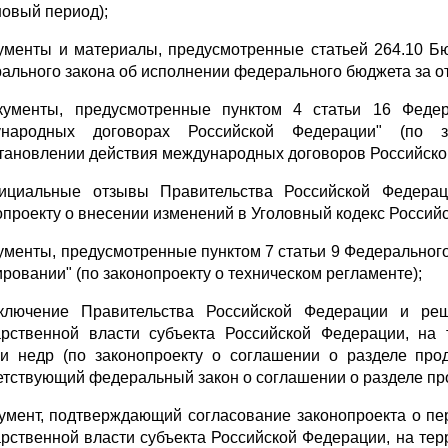
новый период);
кументы и материалы, предусмотренные статьей 264.10 Б
ального закона об исполнении федерального бюджета за о
кументы, предусмотренные пунктом 4 статьи 16 Феде
ународных договорах Российской Федерации" (по з
тановлении действия международных договоров Российско
ициальные отзывы Правительства Российской Федера
опроекту о внесении изменений в Уголовный кодекс Россий
кументы, предусмотренные пунктом 7 статьи 9 Федерального 
ировании" (по законопроекту о техническом регламенте);
ключение Правительства Российской Федерации и реше
арственной власти субъекта Российской Федерации, на
ки недр (по законопроекту о соглашении о разделе про
етствующий федеральный закон о соглашении о разделе про
кумент, подтверждающий согласование законопроекта о п
арственной власти субъекта Российской Федерации, на те