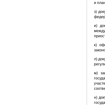
регулирования входят следующие
и пла
элементы:
Метод правового регулирования
з) до
федер
К элементам метода правового
регулирования
и) до
•
Два основных вида методов правового
регулирования:
межд
приос
Императивный метод
Диспозитивный метод
к) оф
Тема №17: Система и действие
закон
нормативных правовых актов
•
1. Система законов:
л) до
регул
2. Система подзаконных нормативных
правовых актов:
м) за
2. Предметная (отраслевая) труктура
госуд
системы нормативных правовых актов
включает в себя акты по видам
участ
общественных отношений:
соотв
Классификатор правовых актов
н) до
•
3. Федеративная структура системы
нормативных правовых актов включает в
госуд