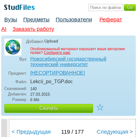
Вузы
Предметы
Пользователи
Реферат
AI
Заказать работу
Upload
Добавил:
Опубликованный материал нарушает ваши авторские
права?
Сообщите нам.
Новосибирский государственный
Вуз:
технический университет
[НЕСОРТИРОВАННОЕ]
Предмет:
Lekcii_po_TGP
.doc
Файл:
Скачиваний:
140
Добавлен:
27.03.2015
Размер:
6 Мб
☆
Скачать
< Предыдущая
119 / 177
Следующая >