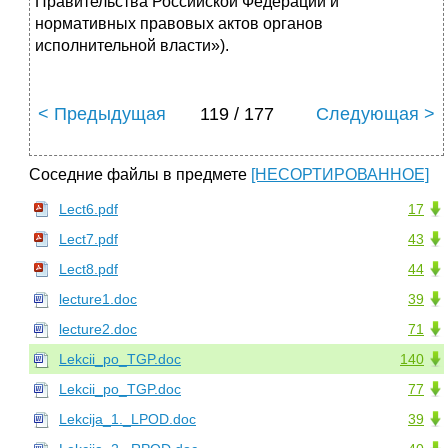
Правительства Российской Федерации и
нормативных правовых актов органов
исполнительной власти»).
< Предыдущая
119 / 177
Следующая >
Соседние файлы в предмете
[НЕСОРТИРОВАННОЕ]
Lect6.pdf
17
Lect7.pdf
43
Lect8.pdf
44
lecture1.doc
39
lecture2.doc
71
Lekcii_po_TGP.doc
140
Lekcii_po_TGP.doc
77
Lekcija_1._LPOD.doc
39