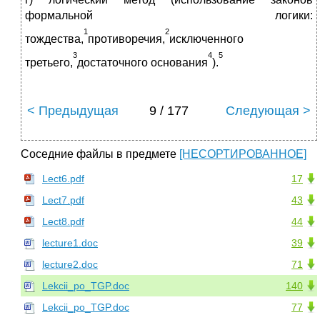
формальной логики:
1
2
тождества,
противоречия,
исключенного
3
4
5
третьего,
достаточного основания
).
< Предыдущая
9 / 177
Следующая >
Соседние файлы в предмете
[НЕСОРТИРОВАННОЕ]
Lect6.pdf
17
Lect7.pdf
43
Lect8.pdf
44
lecture1.doc
39
lecture2.doc
71
Lekcii_po_TGP.doc
140
Lekcii_po_TGP.doc
77