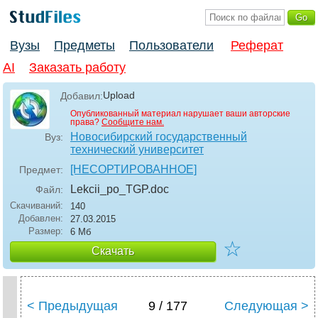
Вузы
Предметы
Пользователи
Реферат
AI
Заказать работу
Upload
Добавил:
Опубликованный материал нарушает ваши авторские
права?
Сообщите нам.
Новосибирский государственный
Вуз:
технический университет
[НЕСОРТИРОВАННОЕ]
Предмет:
Lekcii_po_TGP
.doc
Файл:
Скачиваний:
140
Добавлен:
27.03.2015
Размер:
6 Мб
☆
Скачать
< Предыдущая
9 / 177
Следующая >