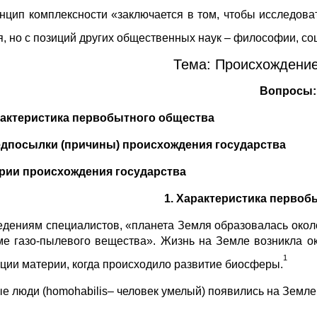
инцип комплексности «заключается в том, чтобы исследоват
я, но с позиций других общественных наук – философии, со
Тема: Происхождение
Вопросы:
рактеристика первобытного общества
едпосылки (причины) происхождения государства
ории происхождения государства
1. Характеристика первоб
едениям специалистов, «планета Земля образовалась около 
ме газо-пылевого вещества». Жизнь на Земле возникла ок
1
ции материи, когда происходило развитие биосферы.
е люди (homohabilis– человек умелый) появились на Земле о