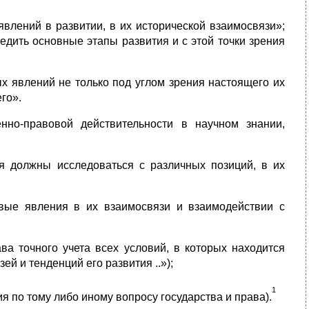
явлений в развитии, в их исторической взаимосвязи»;
дить основные этапы развития и с этой точки зрения
х явлений не только под углом зрения настоящего их
го».
енно-правовой действительности в научном знании,
ия должны исследоваться с различных позиций, в их
овые явления в их взаимосвязи и взаимодействии с
ава точного учета всех условий, в которых находится
й и тенденций его развития ..»);
1
я по тому либо иному вопросу государства и права).