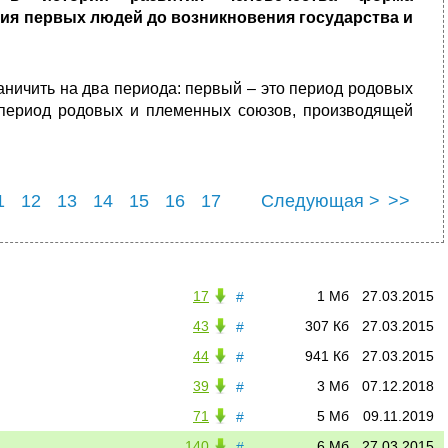
ия первых людей до возникновения государства и
ничить на два периода: первый – это период родовых
 период родовых и племенных союзов, производящей
1
12
13
14
15
16
17
Следующая >
>>
23
24
25
17
1 Мб
27.03.2015
#
43
307 Кб
27.03.2015
#
44
941 Кб
27.03.2015
#
39
3 Мб
07.12.2018
#
71
5 Мб
09.11.2019
#
140
6 Мб
27.03.2015
#