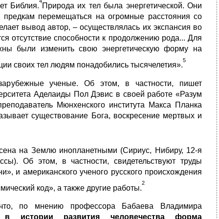
4
ет Библия.
Природа их тел была энергетической. Они
им предкам перемещаться на огромные расстояния со
елает вывод автор, – осуществлялась их экспансия во
ся отсутствие способности к продолжению рода... Для
жны были изменить свою энергетическую форму на
5
ации своих тел людям понадобились тысячелетия».
зарубежные ученые. Об этом, в частности, пишет
ерситета Аделаиды Пол Дэвис в своей работе «Разум
 преподаватель Мюнхенского института Макса Планка
казывает существование Бога, воскресение мертвых и
сена на Землю инопланетными (Сириус, Нибиру, 12-я
ссы). Об этом, в частности, свидетельствуют труды
и», и американского ученого русского происхождения
2
мический код», а также другие работы.
, что, по мнению профессора Бабаева Владимира
 истории развития человечества форма