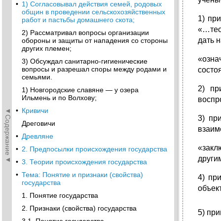
•
1) Согласовывал действия семей, родовых
общин в проведении сельскохозяйственных
1) пр
работ и пастьбы домашнего скота;
«…тео
2) Рассматривал вопросы организации
дать 
обороны и защиты от нападения со стороны
других племен;
«озна
3) Обсуждал санитарно-гигиенические
вопросы и разрешал споры между родами и
состо
семьями.
2) пр
1) Новгородские славяне — у озера
Ильмень и по Волхову;
воспр
◄Содержание◄
•
Кривичи
3) пр
Дреговичи
взаим
•
Древляне
«закл
•
2. Предпосылки происхождения государства
други
•
3. Теории происхождения государства
•
Тема: Понятие и признаки (свойства)
4) пр
государства
объек
1. Понятие государства
2. Признаки (свойства) государства
5) пр