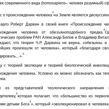
ек современного вида (homosapiens– человек разумный) сф
3
с о происхождении человека
на Земле является дискуссио
Чарлз Роберт Дарвин в своей книге «Происхождение чел
4
хождения человека от обезъяноподобного предка.
О
гических проблем РАН Александр Белов и Владимир Витал
ждают, что теория Ч.Р. Дарвина не верна, «обезьяны и
ейших произошли от человека», который «благодаря с
5
дировать…».
у с теорией эволюции и теорией биологической инволюц
хождения человека. Условно их можно обозначить как тео
ека.
м из представителей теологического направления
5
детелеву,
которая полагает, что «большинство из перв
3
ми детьми Бога
», который «эволюционировал в человека