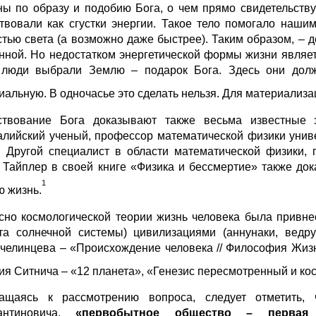
ны по образу и подобию Бога, о чем прямо свидетельству
твовали как сгустки энергии. Такое тело помогало наш
стью света (а возможно даже быстрее). Таким образом, – д
нной. Но недостатком энергетической формы жизни являет
 люди выбрали Землю – подарок Бога. Здесь они дол
иальную. В одночасье это сделать нельзя. Для материализ
твование Бога доказывают также весьма известные 
алийский ученый, профессор математической физики унив
. Другой специалист в области математической физики,
 Тайплер в своей книге «Физика и бессмертие» также до
1
ю жизнь.
сно космологической теории жизнь человека была привне
та солнечной системы) цивилизациями (аннунаки, ведру
Пчелинцева – «Происхождение человека // Философия Жизн
ия Ситнича – «12 планета», «Генезис пересмотренный и кос
ащаясь к рассмотрению вопроса, следует отметить
тантиновича,
«п
ервобытное общество
– первая в