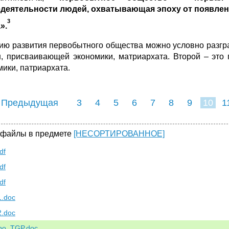
деятельности людей, охватывающая эпоху от появлен
3
».
ию развития первобытного общества можно условно разгра
, присваивающей экономики, матриархата. Второй – это
мики, патриархата.
 Предыдущая
3
4
5
6
7
8
9
10
1
18
19
20
21
22
 файлы в предмете
[НЕСОРТИРОВАННОЕ]
df
df
df
1.doc
2.doc
_po_TGP.doc