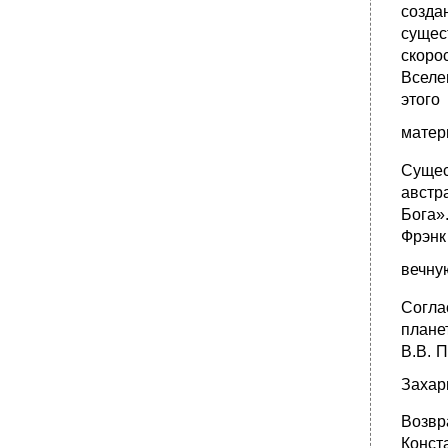
созда
3) Компетенцию этих органов.1
сущес
•
1) Вся государственная власть
скоро
(законодательная, исполнительная,
Вселе
судебная) принадлежит одному лицу –
монарху;
этого
2) Вся полнота государственной власти
матер
передается по наследству;
3) Монарх пожизненно управляет страной, и
Сущес
нет правовых оснований его добровольного
австр
смещения;
Бога»
4) Отсутствует какая-либо ответственность
Фрэнк
монарха перед населением.
•
1) Высшие и местные органы
вечну
представительной власти формируются
посредством выборов депутатов
Согла
избирателями (населением);
плане
•
5.4. Форма государственного
В.В. 
(территориального) устройства
•
1) Двухуровневой системой органов
Захар
публичной власти – федеральные и
субъектов федерации (региональные)
Возвр
представительные (законодательные),
Конс
исполнительные и судебные органы