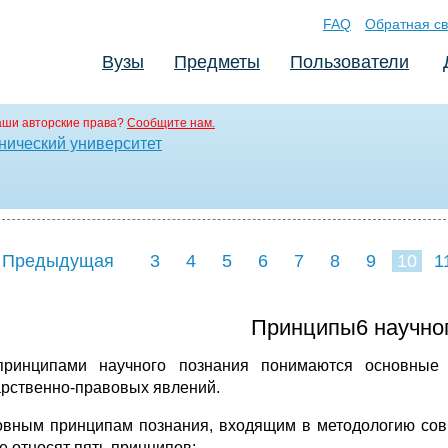
FAQ
Обратная св
Вузы
Предметы
Пользователи
аши авторские права?
Сообщите нам.
нический университет
 Предыдущая
3
4
5
6
7
8
9
10
1
18
19
20
21
22
Принципы6 научног
ринципами научного познания понимаются основные 
арственно-правовых явлений.
овным принципам познания, входящим в методологию совр
е относят пять принципов: