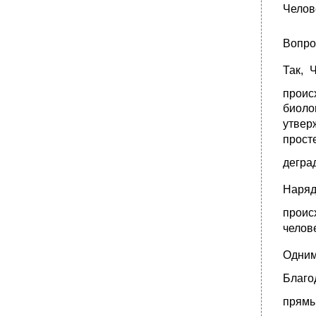
государством и признаваемый в
Челов
соответствии с международным договором
Российской Федерации в качестве
документа, удостоверяющего личность лица
Вопро
без гражданства;
2) Разрешение на временное проживание;2
Так, 
3) Вид на жительство (ст. 10).3
проис
•
Тема № 4: Типология государства
биоло
1. Понятие типологии государства
утвер
прост
2. Классификация типов государств
1. Понятие типологии государства
дегра
•
2. Классификация типов государств
Наряд
•
Тема № 5. Форма государства
проис
•
5.2. Политический (государственный) режим
челов
•
5.3. Форма правления государства
1) Организацию высших органов
Одни
государства, их структур, порядок
образования, степень участия населения в
Благо
их формировании;
прямы
2) Взаимоотношения высших органов
власти друг с другом и с населением;