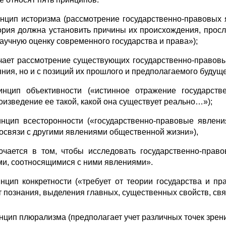
инцип историзма (рассмотрение государственно-правовых 
рия должна установить причины их происхождения, просле
научную оценку современного государства и права»);
чает рассмотрение существующих государственно-правовы
яния, но и с позиций их прошлого и предполагаемого будуще
инцип объективности («истинное отражение государств
оизведение ее такой, какой она существует реально…»);
инцип всесторонности («государственно-правовые явлен
освязи с другими явлениями общественной жизни»),
ючается в том, чтобы исследовать государственно-прав
ми, соотносящимися с ними явлениями».
инцип конкретности («требует от теории государства и пр
т познания, выделения главных, существенных свойств, связе
инцип плюрализма (предполагает учет различных точек зрени