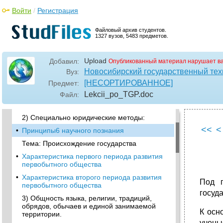
3. Методология и виды методов теории
Войти
/
Регистрация
государства и права
3.1 Понятие методологи1 теории
Файловый архив студентов.
государства и права
1327 вузов, 5483 предметов.
•
3.2 Виды методов теории государства и
права
Upload
Добавил:
Опубликованный материал нарушает в
•
3) Логические приемы познания
Новосибирский государственный тех
Вуз:
[НЕСОРТИРОВАННОЕ]
Предмет:
•
Частнонаучные (специальные, правовые,
юридические) методы научного познания
Lekcii_po_TGP
.doc
Файл:
•
1) Специально неюридические методы:
2) Специально юридические методы:
<<
<
•
Принципы6 научного познания
Тема: Происхождение государства
•
Характеристика первого периода развития
первобытного общества
•
Характеристика второго периода развития
Под п
первобытного общества
госуд
3) Общность языка, религии, традиций,
обрядов, обычаев и единой занимаемой
К осн
территории.
учены