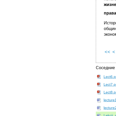
государственной власти;
жизне
•
6) В зависимости от статуса субъекта
права
федерации –
•
5.5. Формы межгосударственного
Истор
устройства
общин
Виды форм межгосударственного
эконо
устройства:
Классификация мо по кругу участников
•
1) Государства объединяются с
<<
<
определенными целями – экономическими,
политическими, военными для решения
международных задач и реализации своих
интересов;
Соседние
2) Основой объединения государств
Lect6.p
является международный договор,
заключаемый на добровольной основе;
Lect7.p
3) Для координации и решения общих задач
могут создаваться соответствующие органы
Lect8.p
конфедерации;
lecture
4) Государства имеют право свободного
выхода из состава конфедерации.
lecture
•
Тема № 6. Механизм (аппарат) государства
Lekcii