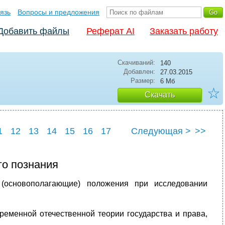
язь
Вопросы и предложения
Добавить файлы
Реферат AI
Заказать работу
Скачиваний:
140
Добавлен:
27.03.2015
Размер:
6 Мб
☆
Скачать
1
12
13
14
15
16
17
Следующая >
>>
23
24
25
о познания
(основополагающие) положения при исследовании
еменной отечественной теории государства и права,