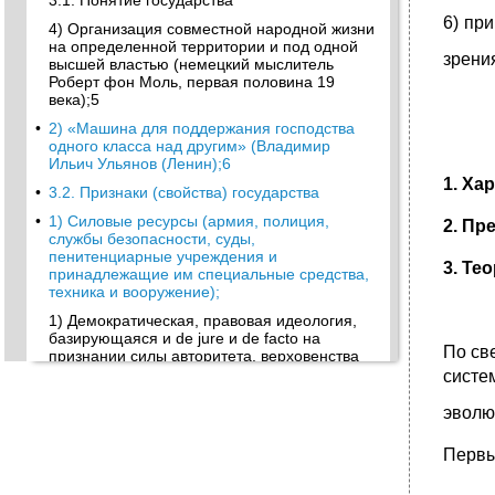
3.1. Понятие государства
6) пр
4) Организация совместной народной жизни
на определенной территории и под одной
зрени
высшей властью (немецкий мыслитель
Роберт фон Моль, первая половина 19
века);5
•
2) «Машина для поддержания господства
одного класса над другим» (Владимир
Ильич Ульянов (Ленин);6
1. Ха
•
3.2. Признаки (свойства) государства
•
1) Силовые ресурсы (армия, полиция,
2. Пр
службы безопасности, суды,
пенитенциарные учреждения и
3. Те
принадлежащие им специальные средства,
техника и вооружение);
1) Демократическая, правовая идеология,
базирующаяся и de jure и de facto на
По св
признании силы авторитета, верховенства
права, закона;
систе
2) Недемократическая, неправовая,
эволю
базирующаяся на признании de jure
демократических принципов, а de facto
Первы
авторитета силы, беззакония, произвола.
•
1) Документ, выданный иностранным