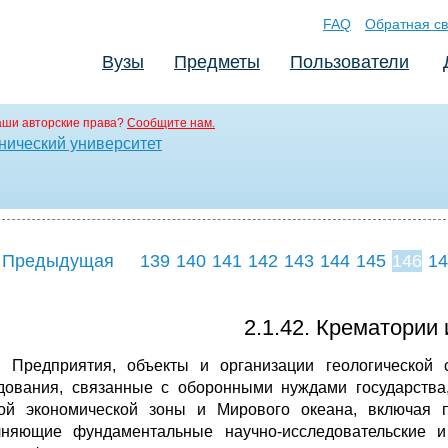
FAQ
Обратная св
Вузы
Предметы
Пользователи
аши авторские права?
Сообщите нам.
нический университет
 Предыдущая
139
140
141
142
143
144
145
146
14
154
155
156
15
2.1.42. Крематории
3. Предприятия, объекты и организации геологической
дования, связанные с оборонными нуждами государства
ой экономической зоны и Мирового океана, включая п
няющие фундаментальные научно-исследовательские и 