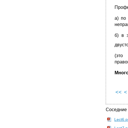
3) Принятие решения по юридическому
Профе
делу и его документальное оформление
Акт применения норм права – это
а) по
•
А) вводная часть
непра
Б) описательная часть (констатирующая
б) в 
часть)
В) мотивировочная часть
двуст
Г) резолютивная часть
(это
А) вводная часть решения суда по
прав
гражданскому делу должна содержать:
•
Тема №20: Толкование норм права
Много
1. Понятие, необходимость и значение
толкования норм права
Структура процесса толкования норм права
<<
<
Необходимость толкования норм права
обусловлена рядом причин:
Значение толкования норм права:
Соседние
2. Способы толкования норм права
Lect6.p
Виды способов толкования норм права:
Lect7.p