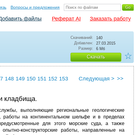
язь
Вопросы и предложения
Добавить файлы
Реферат AI
Заказать работу
Скачиваний:
140
Добавлен:
27.03.2015
Размер:
6 Мб
☆
Скачать
7
148
149
150
151
152
153
Следующая >
>>
7
158
 и кладбища.
 службы, выполняющие региональные геологические
, работы на континентальном шельфе и в пределах
редусмотренные для этого морские суда, а также
опытно-конструкторские работы, направленные на