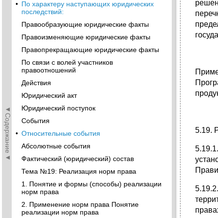
решен
•
По характеру наступающих юридических
последствий:
переч
преде
Правообразующие юридические факты
госуд
Правоизменяющие юридические факты
Правопрекращающие юридические факты
По связи с волей участников
правоотношений
Приме
Прогр
Действия
проду
Юридический акт
Юридический поступок
◄Содержание◄
События
5.19.
•
Относительные события
Абсолютные события
5.19.
Фактический (юридический) состав
устан
Прави
Тема №19: Реализация норм права
1. Понятие и формы (способы) реализации
5.19.
норм права
терри
2. Применение норм права Понятие
права
реализации норм права