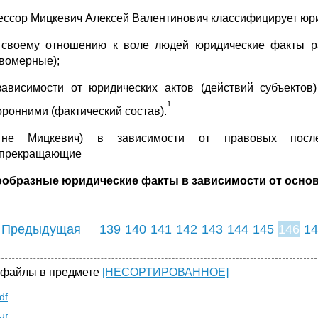
ссор Мицкевич Алексей Валентинович классифицирует юри
 своему отношению к воле людей юридические факты р
вомерные);
зависимости от юридических актов (действий субъекто
1
оронними (фактический состав).
 не Мицкевич) в зависимости от правовых после
опрекращающие
образные юридические факты в зависимости от осно
 Предыдущая
139
140
141
142
143
144
145
146
14
154
155
156
15
 файлы в предмете
[НЕСОРТИРОВАННОЕ]
df
df