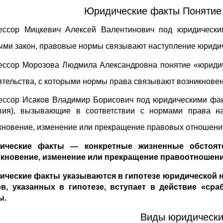
Юридические факты Понятие
ссор Мицкевич Алексей Валентинович под юридическим
ыми закон, правовые нормы связывают наступление юридич
ссор Морозова Людмила Александровна понятие «юридич
ятельства, с которыми нормы права связывают возникнове
ссор Исаков Владимир Борисович под юридическими факт
вия), вызывающие в соответствии с нормами права на
кновение, изменение или прекращение правовых отношени
ические факты — конкретные жизненные обстоят
кновение, изменение или прекращение правоотношени
ческие факты указываются в гипотезе юридической н
в, указанных в гипотезе, вступает в действие «ср
ы.
Виды юридически