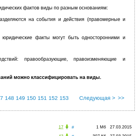
дических фактов виды по разным основаниям:
азделяются на события и действия (правомерные и
в) юридические факты могут быть односторонними и
дствий: правообразующие, правоизменяющие и
ваний можно классифицировать на
виды.
7
148
149
150
151
152
153
Следующая >
>>
7
158
17
1 Мб
27.03.2015
#
43
307 Кб
27.03.2015