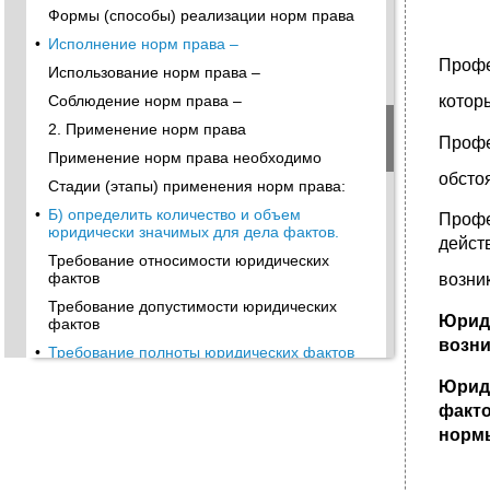
Формы (способы) реализации норм права
•
Исполнение норм права –
Профе
Использование норм права –
котор
Соблюдение норм права –
2. Применение норм права
Профе
Применение норм права необходимо
обсто
Стадии (этапы) применения норм права:
•
Б) определить количество и объем
Профе
юридически значимых для дела фактов.
дейст
Требование относимости юридических
фактов
возни
Требование допустимости юридических
Юрид
фактов
возни
•
Требование полноты юридических фактов
Требование доказанности юридических
Юриди
фактов
факто
2) Выбор и анализ правовой нормы,
норм
подлежащей применению, а также
юридическая квалификация фактических
обстоятельств дела