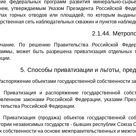
ие федеральных программ развития минерально-сырье
нем, утверждаемым Указом Президента Российской Феде
лах горных отводов или площадей, по которым выдан
арственная сеть наблюдательных скважин и пунктов наблюд
2.1.44. Метроп
чание. По решению Правительства Российской Федер
аммы, может быть разрешена приватизация отдельных п
кции.
5. Способы приватизации и льготы, пр
 Распоряжение объектами государственной собственности з
1. Приватизация и распоряжение государственной собс
овленном законами Российской Федерации, указами Пре
тельства Российской Федерации.
2. Приватизация (продажа) объектов государственной с
тории независимых государств - бывших республик Союза 
х собственности на основе межправительственных и межго