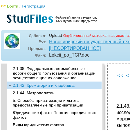
•
2.1.12. Предприятия по изготовлению
Войти
/
Регистрация
государственных знаков.
•
2.1.24. Объекты и предприятия
Файловый архив студентов.
1327 вузов, 5483 предметов.
Федерального управления почтовой связи
при Министерстве связи Российской
Федерации.
Upload
Добавил:
Опубликованный материал нарушает в
2.1.31. Объекты физической культуры и
Новосибирский государственный тех
Вуз:
спорта, используемые для подготовки
[НЕСОРТИРОВАННОЕ]
Предмет:
сборных команд страны.
Lekcii_po_TGP
.doc
Файл:
2.1.35. Предприятия, занятые разработкой и
производством шифротехники.
2.1.38. Федеральные автомобильные
дороги общего пользования и организации,
<<
<
осуществляющие их содержание.
•
2.1.42. Крематории и кладбища.
2.1.44. Метрополитен.
5. Способы приватизации и льготы,
предоставляемые при приватизации
2.1.4
иссле
Юридические факты Понятие юридических
фактов
морск
Виды юридических фактов
выпол