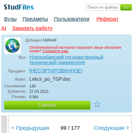
Вузы
Предметы
Пользователи
Реферат
AI
Заказать работу
Upload
Добавил:
Опубликованный материал нарушает ваши авторские
права?
Сообщите нам.
Новосибирский государственный
Вуз:
технический университет
[НЕСОРТИРОВАННОЕ]
Предмет:
Lekcii_po_TGP
.doc
Файл:
Скачиваний:
140
Добавлен:
27.03.2015
Размер:
6 Мб
☆
Скачать
< Предыдущая
99 / 177
Следующая >