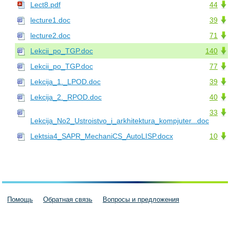
Lect8.pdf
44
lecture1.doc
39
lecture2.doc
71
Lekcii_po_TGP.doc
140
Lekcii_po_TGP.doc
77
Lekcija_1._LPOD.doc
39
Lekcija_2._RPOD.doc
40
33
Lekcija_No2_Ustroistvo_i_arkhitektura_kompjuter...doc
Lektsia4_SAPR_MechaniCS_AutoLISP.docx
10
Помощь
Обратная связь
Вопросы и предложения
Пользовательское соглашение
Политика конфиденциальности