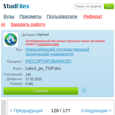
Вузы
Предметы
Пользователи
Реферат
AI
Заказать работу
Upload
Добавил:
Опубликованный материал нарушает ваши авторские
права?
Сообщите нам.
Новосибирский государственный
Вуз:
технический университет
[НЕСОРТИРОВАННОЕ]
Предмет:
Lekcii_po_TGP
.doc
Файл:
Скачиваний:
140
Добавлен:
27.03.2015
Размер:
6 Мб
☆
Скачать
< Предыдущая
128 / 177
Следующая >