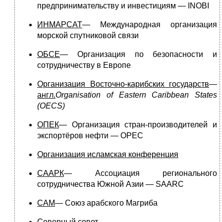
предпринимательству и инвестициям — INOBI
ИНМАРСАТ
— Международная организация
морской спутниковой связи
ОБСЕ
— Организация по безопасности и
сотрудничеству в Европе
Организация Восточно-карибских государств
—
англ.
Organisation of Eastern Caribbean States
(OECS)
ОПЕК
— Организация стран-производителей и
экспортёров нефти — OPEC
Организация исламская конференция
СААРК
— Ассоциация регионального
сотрудничества Южной Азии — SAARC
САМ
— Союз арабского Магриба
Северный совет