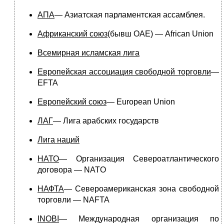
АПА
— Азиатская парламентская ассамблея.
Африканский союз
(бывш ОАЕ) — African Union
Всемирная исламская лига
Европейская ассоциация свободной торговли
—
EFTA
Европейский союз
— European Union
ЛАГ
— Лига арабских государств
Лига наций
НАТО
— Организация Североатлантического
договора — NATO
НАФТА
— Североамериканская зона свободной
торговли — NAFTA
INOBI
— Международная организация по