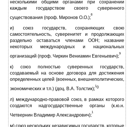
несколькими общими органами при сохранении
каждым государством своего суверенного
8
существования (проф. Миронов О.О.);
и) союз государств, сохраняющих свою
самостоятельность, суверенитет и продолжающих
раздельно оставаться членами ООН; название
некоторых международных и национальных
9
организаций (проф. Чиркин Вениамин Евгеньевич);
к) союз полностью суверенных государств,
создаваемый на основе договора для достижения
определенных целей (военных, внешнеполитических,
1
0
экономических и т.п.) (доц. В.А. Толстик);
л) международно-правовой союз, в рамках которого
создаются надгосударственные органы (к.ю.н.
1
Четвернин Владимир Александрович);
м) союз нескольких независимых государств, которые