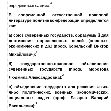
4
определиться самим».
В современной отечественной правовой
литературе понятие конфедерации определяется
как:
а) союз суверенных государств, образуемый для
достижения определенных целей (военных,
экономических и др.) (проф. Корельский Виктор
1
Михайлович);
б) государственно-правовое объединение
суверенных государств (проф. Морозова
2
Людмила Александровна);
в) объединение государств для решения каких-
либо политических, военных, экономических,
социальных задач
(проф. Лазарев Валерий
3
Васильевич);