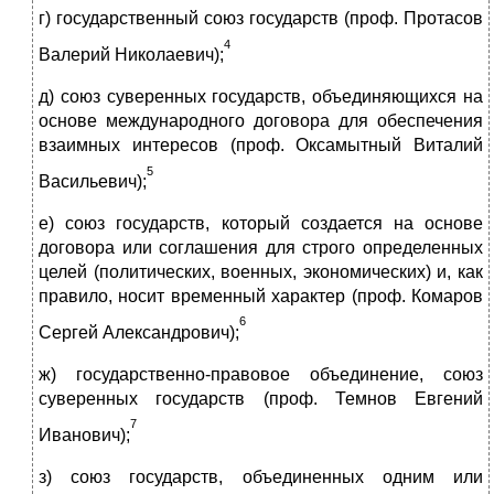
г) государственный союз государств (проф. Протасов
4
Валерий Николаевич);
д) союз суверенных государств, объединяющихся на
основе международного договора для обеспечения
взаимных интересов (проф. Оксамытный Виталий
5
Васильевич);
е) союз государств, который создается на основе
договора или соглашения для строго определенных
целей (политических, военных, экономических) и, как
правило, носит временный характер (проф. Комаров
6
Сергей Александрович);
ж) государственно-правовое объединение, союз
суверенных государств (проф. Темнов Евгений
7
Иванович);
з) союз государств, объединенных одним или