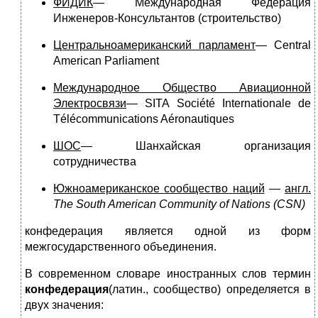
ФИДИК
— Международная Федерация
Инженеров-Консультантов (строительство)
Центральноамериканский парламент
— Central
American Parliament
Международное Общество Авиационной
Электросвязи
— SITA Société Internationale de
Télécommunications Aéronautiques
ШОС
— Шанхайская организация
сотрудничества
Южноамериканское
сообщество
наций
—
англ
.
The South American Community of Nations (CSN)
конфедерация является одной из форм
межгосударственного объединения.
В современном словаре иностранных слов термин
конфедерация
(латин., сообщество) определяется в
двух значения: