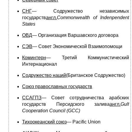
СНГ
— Содружество независимых
государств
англ.
Commonwealth of Indenpendent
States
ОВД
— Организация Варшавского договора
СЭВ
— Совет Экономической Взаимопомощи
Коминтерн
— Третий Коммунистический
Интернационал
Содружество наций
(Британское Содружество)
Союз православных государств
ССАГПЗ
— Совет сотрудничества арабских
государств Персидского залива
англ.
Gulf
Cooperation Council (GCC)
Тихоокеанский союз
— Pacific Union