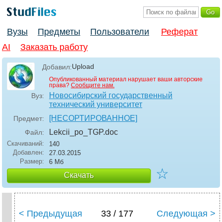
Вузы
Предметы
Пользователи
Реферат
AI
Заказать работу
Upload
Добавил:
Опубликованный материал нарушает ваши авторские
права?
Сообщите нам.
Новосибирский государственный
Вуз:
технический университет
[НЕСОРТИРОВАННОЕ]
Предмет:
Lekcii_po_TGP
.doc
Файл:
Скачиваний:
140
Добавлен:
27.03.2015
Размер:
6 Мб
☆
Скачать
< Предыдущая
33 / 177
Следующая >