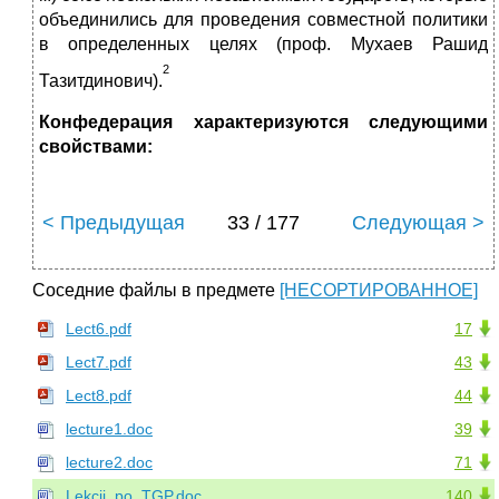
объединились для проведения совместной политики
в определенных целях (проф. Мухаев Рашид
2
Тазитдинович).
Конфедерация характеризуются следующими
свойствами:
< Предыдущая
33 / 177
Следующая >
Соседние файлы в предмете
[НЕСОРТИРОВАННОЕ]
Lect6.pdf
17
Lect7.pdf
43
Lect8.pdf
44
lecture1.doc
39
lecture2.doc
71
Lekcii_po_TGP.doc
140