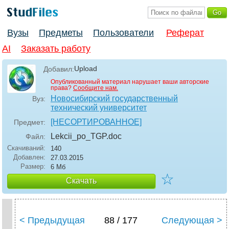
Вузы
Предметы
Пользователи
Реферат
AI
Заказать работу
Upload
Добавил:
Опубликованный материал нарушает ваши авторские
права?
Сообщите нам.
Новосибирский государственный
Вуз:
технический университет
[НЕСОРТИРОВАННОЕ]
Предмет:
Lekcii_po_TGP
.doc
Файл:
Скачиваний:
140
Добавлен:
27.03.2015
Размер:
6 Мб
☆
Скачать
< Предыдущая
88 / 177
Следующая >