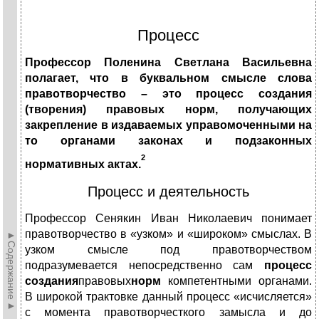
Процесс
Профессор Поленина Светлана Васильевна
полагает, что в буквальном смысле слова
правотворчество – это процесс создания
(творения) правовых норм, получающих
закрепление в издаваемых управомоченными на
то органами законах и подзаконных
2
нормативных актах.
Процесс и деятельность
Профессор Сенякин Иван Николаевич понимает
правотворчество в «узком» и «широком» смыслах. В
►Содержание►
узком смысле под правотворчеством
подразумевается непосредственно сам
процесс
создания
правовых
норм
компетентными органами.
В широкой трактовке данный процесс «исчисляется»
с момента правотворчесткого замысла и до