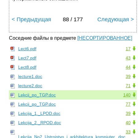
< Предыдущая
88 / 177
Следующая >
Соседние файлы в предмете
[НЕСОРТИРОВАННОЕ]
Lect6.pdf
17
Lect7.pdf
43
Lect8.pdf
44
lecture1.doc
39
lecture2.doc
71
Lekcii_po_TGP.doc
140
Lekcii_po_TGP.doc
77
Lekcija_1._LPOD.doc
39
Lekcija_2._RPOD.doc
40
33
Lekcija_No2_Ustroistvo_i_arkhitektura_kompjuter...doc