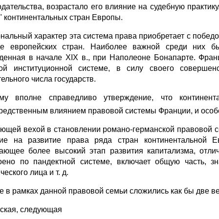
одательства, возрастало его влияние на судебную практи
" континентальных стран Европы.
нальный характер эта система права приобретает с побе
е европейских стран. Наиболее важной среди них б
денная в начале XIX в., при Наполеоне Бонапарте. Франц
ой институционной системе, в силу своего соверше
тельного числа государств.
му вполне справедливо утверждение, что континент
редственным влиянием правовой системы Франции, и особ
ющей вехой в становлении романо-германской правовой с
ие на развитие права ряда стран континентальной Ев
ающее более высокий этап развития капитализма, отлич
оено по пандектной системе, включает общую часть, зн
еского лица и т. д.
ге в рамках данной правовой семьи сложились как бы две 
ская, следующая