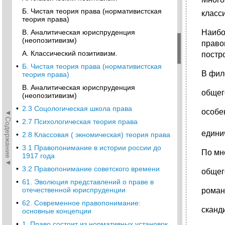
Б. Чистая теория права (нормативистская
класс
теория права)
В. Аналитическая юриспруденция
Наибо
(неопозитивизм)
право
А. Классический позитивизм.
постр
•
Б. Чистая теория права (нормативистская
В фил
теория права)
В. Аналитическая юриспруденция
общег
(неопозитивизм)
•
2.3 Соцологическая школа права
особе
◄Содержание◄
•
2.7 Психологическая теория права
едини
•
2.8 Классовая ( экномическая) теория права
•
3.1 Правопонимание в истории россии до
По мн
1917 года
•
3.2 Правопонимание советского времени
общег
•
61. Эволюция представлений о праве в
отечественной юриспруденции
роман
•
62. Современное правопонимание:
сканд
основные концепции
•
1. Право состоит из нормативных установок.