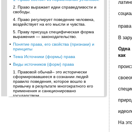
латин
2. Право выражает идеи справедливости и
свободы.
социа
4. Право регулирует поведение человека,
воздействует на его мысли и чувства.
права
5. Праву присуща специфическая форма
выражения — законодательство.
В зар
•
Понятие права, его свойства (признаки) и
Одна 
принципы
как
•
Тема Источники (формы) права
•
Виды источников (форм) права
проис
1. Правовой обычай– это исторически
сформировавшееся в сознании людей
своео
правило поведения, которое вошло в
привычку в результате многократного его
специ
применения и санкционировано
государством.
приро
•
Глава 34. Порядок обращения и
производство
идеол
Раздел II Конвенции именуется
"Европейский Суд по правам человека" и
На эт
включает статьи с 19 по 51.