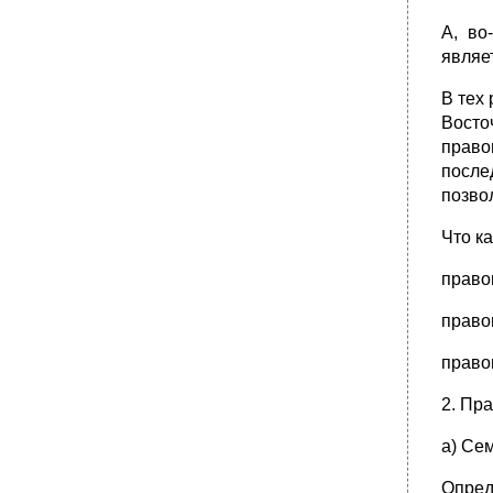
Глава 12. Порядок внесения законопроектов
А, во
в государственную думу и их
являе
предварительное рассмотрение
•
Глава 13. Порядок рассмотрения
В тех
законопроектов государственной думой
Восто
•
Глава 14. Повторное рассмотрение
право
федеральных законов, отклоненных
после
советом федерации
позво
•
Глава 15. Повторное рассмотрение
федеральных законов, отклоненных
президентом российской федерации
Что к
•
Глава 16. Рассмотрение предложений о
право
поправках и пересмотре положений
конституции российской федерации
право
•
Российская федерация федеральный закон
О порядке опубликования и вступления в
право
силу
Федеральных конституционных законов,
2. Пр
федеральных
а) Се
Законов, актов палат федерального
собрания
Опред