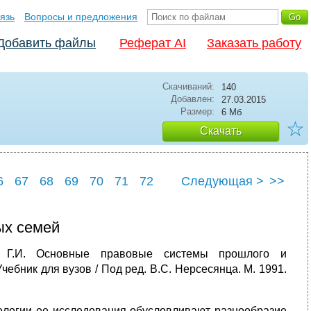
язь
Вопросы и предложения
Добавить файлы
Реферат AI
Заказать работу
Скачиваний:
140
Добавлен:
27.03.2015
Размер:
6 Мб
☆
Скачать
6
67
68
69
70
71
72
Следующая >
>>
6
77
ых семей
 Г.И. Основные правовые системы прошлого и
ебник для вузов / Под ред. В.С. Нерсесянца. М. 1991.
дологии ее исследования обусловливают разнообразие