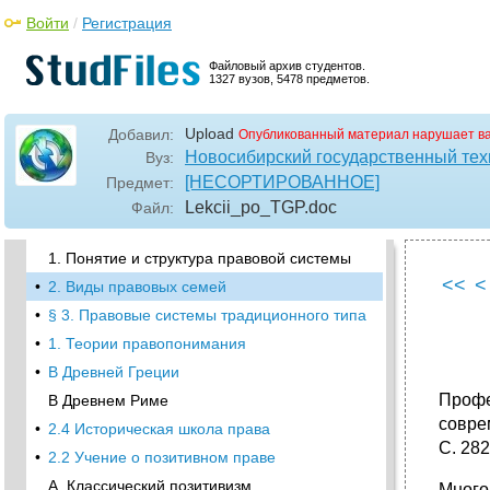
Войти
/
Регистрация
Источники права Древнего Рима:
Древнерусское право.
Файловый архив студентов.
В нормах древнерусского права
1327 вузов, 5478 предметов.
закреплялись:
•
Источники древнерусского права:
Upload
Добавил:
Опубликованный материал нарушает в
Рецепция осуществлялась из следующих
Новосибирский государственный тех
Вуз:
источников римского права:
[НЕСОРТИРОВАННОЕ]
Предмет:
4. Княжеские церковные уставы:
Lekcii_po_TGP
.doc
Файл:
5. Русская Правда.
1. Понятие и структура правовой системы
<<
<
•
2. Виды правовых семей
•
§ 3. Правовые системы традиционного типа
•
1. Теории правопонимания
•
В Древней Греции
Проф
В Древнем Риме
совре
•
2.4 Историческая школа права
С. 282
•
2.2 Учение о позитивном праве
А. Классический позитивизм.
Много