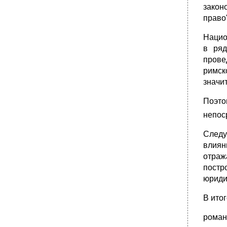
•
7. Структура правового акта
закон
право
8. Содержание правового акта
•
9. Согласование проектов правовых актов
Нацио
•
10. Экспертиза проектов правовых актов
в ряд
•
11. Подписание и регистрация правовых
прове
актов
римск
Тема №15: Нормы права
значи
•
Свойства (признаки) нормы права
Поэто
1. Норма права всегда есть результат
интеллектуальной деятельности субъекта
непос
правотворчества.
Следу
3. Норма права формально определена, то
есть:
влиян
4. Юридическая норма – правило
отраж
поведения общего характера.
постр
5. Норма права обязательна для всех
юридич
субъектов, подпадающих под ее действие.
В ито
6. Норма права обеспечена
государственным принуждением в случае
ее нарушения,невыполнения,
роман
ненадлежащего выполнения,