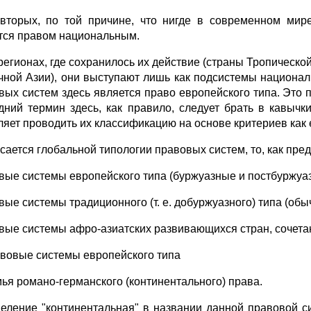
-вторых, по той причине, что нигде в современном мир
тся правом национальным.
 регионах, где сохранилось их действие (страны Тропическ
чной Азии), они выступают лишь как подсистемы национал
вых систем здесь является право европейского типа. Это п
дний термин здесь, как правило, следует брать в кавычк
ляет проводить их классификацию на основе критериев как 
асается глобальной типологии правовых систем, то, как пре
вые системы европейского типа (буржуазные и постбуржуа
вые системы традиционного (т. е. добуржуазного) типа (обы
вые системы афро-азиатских развивающихся стран, сочета
авовые системы европейского типа
мья романо-германского (континентального) права.
еление "континентальная" в названии данной правовой си