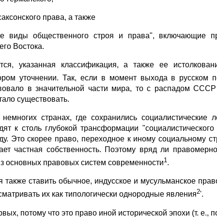
саксонского права, а также
ие виды общественного строя и права", включающие п
его Востока.
тся, указанная классификация, а также ее истолкова
ором уточнении. Так, если в момент выхода в русском 
вовало в значительной части мира, то с распадом СССР 
тало существовать.
 немногих странах, где сохранились социалистические 
дят к столь глубокой трансформации "социалистического
ду. Это скорее право, переходное к иному социальному с
ает частная собственность. Поэтому вряд ли правомерно
1
из основных правовых систем современности
.
я также ставить обычное, индусское и мусульманское право
2
ссматривать их как типологически однородные явления
'.
вых, потому что это право иной исторической эпохи (т. е., п