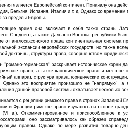
вения является Европейский континент. Поначалу она дейст
дия, Бельгия, Испания, Италия и т. д. Однако со временем
о за пределы Европы.
тоящее время она включает в себя также страны Лати
его, Среднего, а также Дальнего Востока, республики бывш
чие от англосаксонского права континентальная система п
иальной экспансии европейских государств, но также всл
вой доктрины, структуры права, совершенством юридической 
н "романо-германская" раскрывает исторические корни д
 римское право, а также каноническое право и местное 
ийный аппарат, структура права, юридические конструкции,
. Однако это восприятие произошло не "напрямую", а 
вления дан­ной правовой системы охватывает несколько век
чинается с рецепции римского права в странах Западной Ев
нии и Франции римское право изучалось на основе гранд
 (VI в.). Откомментированное и приспособленное к у
лоссаторами, оно рассматривалось как образец справед
вующим правом. Однако по мере развития товарно-д