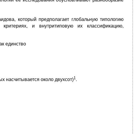
аидова, который предполагает глобальную типологию
х критериях, и внутритиповую их классификацию,
ак единство
1
х насчитывается около двухсот)
.