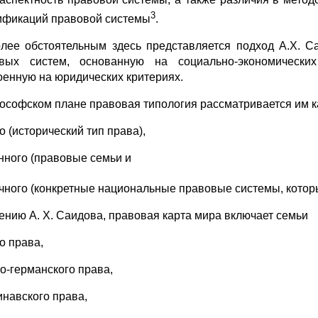
3
ификаций правовой системы
.
лее обстоятельным здесь представляется подход А.X. С
вых систем, основанную на социально-экономически
оенную на юридических критериях.
ософском плане правовая типология рассматривается им к
о (исторический тип права),
нного (правовые семьи и
чного (конкретные национальные правовые системы, которы
ению А. X. Саидова, правовая карта мира включает семьи
о права,
о-германского права,
инавского права,