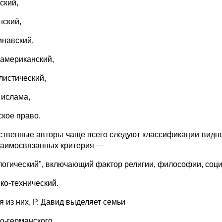
ский,
нский,
инавский,
-американский,
листический,
 ислама,
ское право.
ственные авторы чаще всего следуют классификации видног
заимосвязанных критерия —
логический", включающий фактор религии, философии, соци
ко-технический.
я из них, Р. Давид выделяет семьи
о-германского,