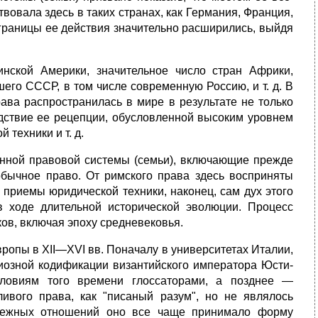
вовала здесь в таких странах, как Германия, Франция,
 границы ее действия значительно расширились, выйдя
нской Америки, значительное число стран Африки,
его СССР, в том числе современную Россию, и т. д. В
рава распространилась в мире в результате не только
едствие ее рецепции, обусловленной высоким уровнем
техники и т. д.
анной правовой системы (семьи), включающие прежде
обычное право. От римского права здесь восприняты
 приемы юридической техники, наконец, сам дух этого
в ходе длительной исторической эволюции. Процесс
ов, включая эпоху средневековья.
ропы в XII—XVI вв. Поначалу в университетах Италии,
иозной кодификации византийского императора Юсти­
словиям того времени глоссаторами, а позднее —
ливого права, как "писаный разум", но не являлось
енежных отношений оно все чаще принимало форму