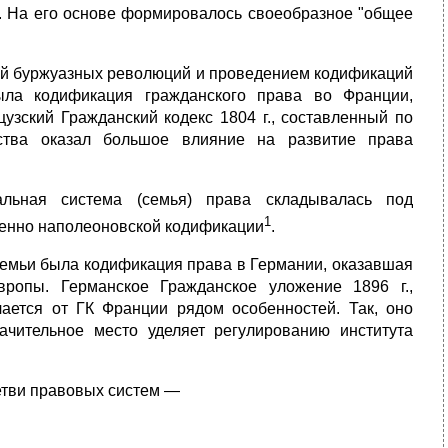
ку. На его основе формировалось своеобразное "общее
дой буржуазных революций и проведением кодификаций
ыла кодификация гражданского права во Франции,
узский Гражданский кодекс 1804 г., составленный по
нства оказал большое влияние на развитие права
альная система (семья) права складывалась под
1
енно наполеоновской кодификации
.
емьи была кодификация права в Германии, оказавшая
ропы. Германское Гражданское уложение 1896 г.,
ается от ГК Франции рядом особенностей. Так, оно
ачительное место уделяет регулированию института
ветви правовых систем —