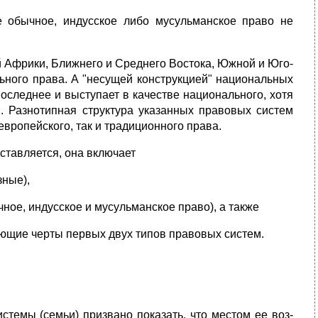
е обычное, индусское либо мусульманское право не
ой Африки, Ближнего и Среднего Востока, Южной и Юго-
ьного права. А "несущей конструкцией" национальных
оследнее и выступает в качестве национального, хотя
и. Разнотипная структура указанных правовых систем
европейского, так и традиционного права.
дставляется, она включает
зные),
чное, индусское и мусульманское право), а также
ющие черты первых двух типов правовых систем.
стемы (семьи) призвано показать, что местом ее воз­