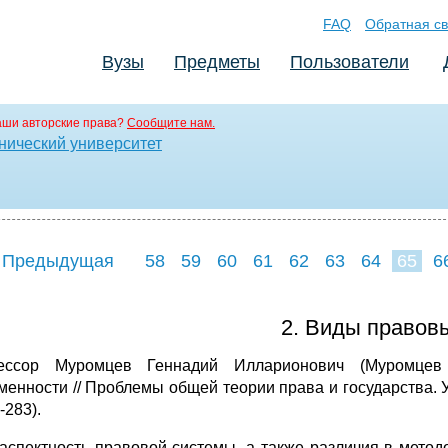
FAQ
Обратная св
Вузы
Предметы
Пользователи
аши авторские права?
Сообщите нам.
нический университет
 Предыдущая
58
59
60
61
62
63
64
65
6
73
74
75
7
2. Виды правов
ессор Муромцев Геннадий Илларионович (Муромцев
менности // Проблемы общей теории права и государства. Уч
-283).
аспектность правовой системы, а также различия в мето