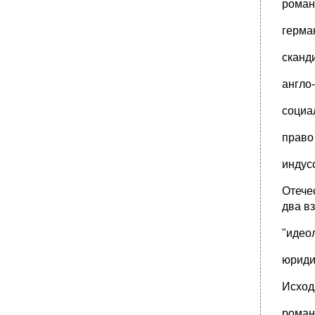
•
Официальный адрес Европейского Суда по
роман
правам человека:
герма
3. Нормативный договор – это соглашение
двух или более субъектов, в котором
содержатся юридические нормы,
сканд
определяющие права и обязанности сторон
(международные договоры, федеративный
англо
договор)
4. Нормативный правовой акт.
социа
2. Понятие и классификация нормативных
правовых актов.
право
•
Документ
индус
Решение
Предписание
Отече
два в
•
Свойства нормативного правового акта
3. Закон: понятие, виды.
"идео
•
4. Подзаконный нормативный правовой акт:
понятие, виды
юриди
•
Процесс
Исход
Процесс и деятельность
Правотворческая деятельность:
роман