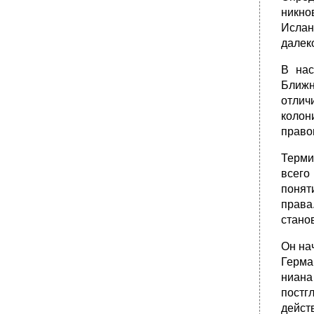
•
I. Подготовка нормативных правовых актов
никно
федеральных
Ислан
•
II. Государственная регистрация
нормативных правовых
далек
•
Новосибирская область устав
В нас
новосибирской области
Ближн
Новосибирский областной совет депутатов
от­ли
четвертого созыва
колон
•
Документ опубликован не был. Спс
«Консультант Плюс»
право
•
Положение о порядке подготовки правовых
Терми
актов главы администрации новосибирской
области
всего
понят
1. Общие положения
права
2. Основные понятия, применяемые в
настоящем Положении
стано
3. Полномочия по изданию правовых актов
Он на
•
4. Основные принципы разработки
Герма
правовых актов
ниана
5. Стадии подготовки правовых актов
постг
6. Подготовка проектов правовых актов
дейст