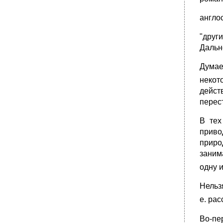
Правотворческий процесс:
англо
Принципы правотворчества - это
•
Виды (формы) правотворчества:
"друг
Дальн
3. Правотворчество органов муниципальных
образований – разработка, рассмотрение,
принятие и вступление в юридическую силу
Думае
нормативных правовых актов органов
некот
муниципальных образований.
дейст
•
Стадии законодательного процесса
перес
Стадии законотворческого процесса:
•
2. Разработка текста и оформление
В тех
законопроекта – это
приво
3. Рассмотрение и принятие закона – это
приро
обсуждение законопроекта и его принятие
заним
законодательным органом государственной
власти.
одну 
4. Опубликование и вступление закона в
юридическую силу - это издание закона в
Нельз
официальных источниках информации и его
е. ра
действие во времени, в пространстве и по
субъектам права.
Во-пер
Раздел III. Законодательная процедура