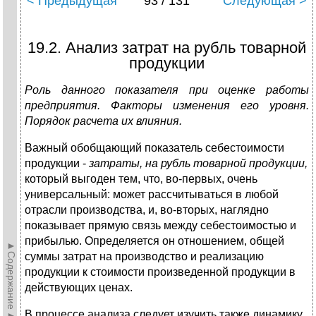
< Предыдущая
93 / 131
Следующая >
19.2. Анализ затрат на рубль товарной
продукции
Роль данного показателя при оценке работы
предприятия. Факторы изменения его уровня.
Порядок расчета их влияния.
Важный обобщающий показатель себестоимости
продукции -
затраты, на рубль товарной продукции,
который выгоден тем, что, во-первых, очень
универсальный: может рассчитываться в любой
отрасли производства, и, во-вторых, наглядно
показывает прямую связь между себестоимостью и
прибылью. Определяется он отношением, общей
►Содержание►
суммы затрат на производство и реализацию
продукции к стоимости произведенной продукции в
действующих ценах.
В процессе анализа следует изучить также динамику