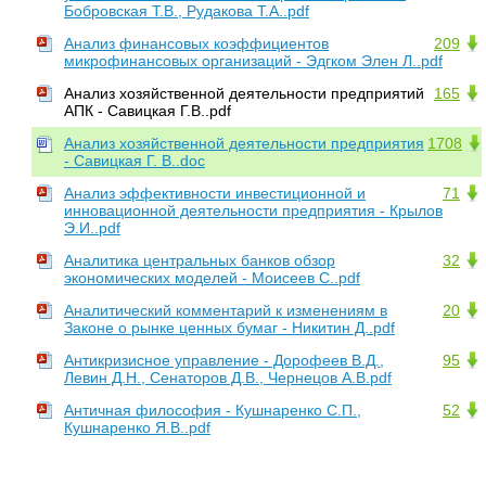
Бобровская Т.В., Рудакова Т.А..pdf
Анализ финансовых коэффициентов
209
микрофинансовых организаций - Эдгком Элен Л..pdf
Анализ хозяйственной деятельности предприятий
165
АПК - Савицкая Г.В..pdf
Анализ хозяйственной деятельности предприятия
1708
- Савицкая Г. В..doc
Анализ эффективности инвестиционной и
71
инновационной деятельности предприятия - Крылов
Э.И..pdf
Аналитика центральных банков обзор
32
экономических моделей - Моисеев С..pdf
Аналитический комментарий к изменениям в
20
Законе о рынке ценных бумаг - Никитин Д..pdf
Антикризисное управление - Дорофеев В.Д.,
95
Левин Д.Н., Сенаторов Д.В., Чернецов А.В.pdf
Античная философия - Кушнаренко С.П.,
52
Кушнаренко Я.В..pdf