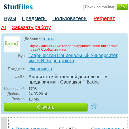
Вузы
Предметы
Пользователи
Реферат
AI
Заказать работу
Teana
Добавил:
Опубликованный материал нарушает ваши авторские
права?
Сообщите нам.
Таврический Национальный Университет
Вуз:
им. В.И. Вернадского
Экономика
Предмет:
Анализ хозяйственной деятельности
Файл:
предприятия - Савицкая Г. В.
.doc
Скачиваний:
1708
Добавлен:
24.05.2014
Размер:
13 Мб
☆
Скачать