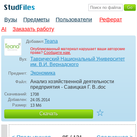
Вузы
Предметы
Пользователи
Реферат
AI
Заказать работу
Teana
Добавил:
Опубликованный материал нарушает ваши авторские
права?
Сообщите нам.
Таврический Национальный Университет
Вуз:
им. В.И. Вернадского
Экономика
Предмет:
Анализ хозяйственной деятельности
Файл:
предприятия - Савицкая Г. В.
.doc
Скачиваний:
1708
Добавлен:
24.05.2014
Размер:
13 Мб
☆
Скачать