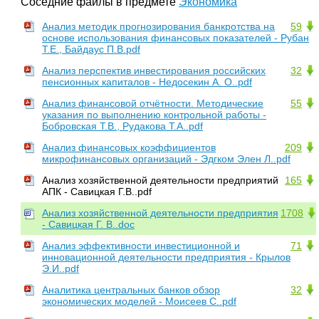
Соседние файлы в предмете
Экономика
Анализ методик прогнозирования банкротства на
59
основе использования финансовых показателей - Рубан
Т.Е., Байдаус П.В.pdf
Анализ перспектив инвестирования российских
32
пенсионных капиталов - Недосекин А. О..pdf
Анализ финансовой отчётности. Методические
55
указания по выполнению контрольной работы -
Бобровская Т.В., Рудакова Т.А..pdf
Анализ финансовых коэффициентов
209
микрофинансовых организаций - Эдгком Элен Л..pdf
Анализ хозяйственной деятельности предприятий
165
АПК - Савицкая Г.В..pdf
Анализ хозяйственной деятельности предприятия
1708
- Савицкая Г. В..doc
Анализ эффективности инвестиционной и
71
инновационной деятельности предприятия - Крылов
Э.И..pdf
Аналитика центральных банков обзор
32
экономических моделей - Моисеев С..pdf