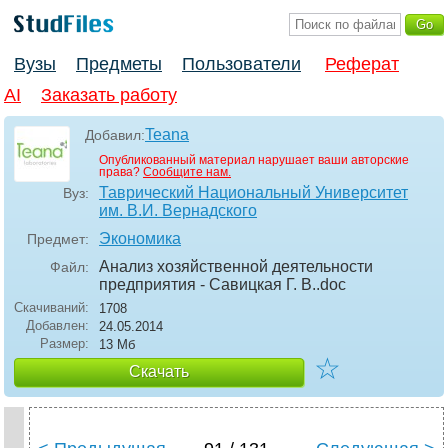
Вузы
Предметы
Пользователи
Реферат
AI
Заказать работу
Teana
Добавил:
Опубликованный материал нарушает ваши авторские
права?
Сообщите нам.
Таврический Национальный Университет
Вуз:
им. В.И. Вернадского
Экономика
Предмет:
Анализ хозяйственной деятельности
Файл:
предприятия - Савицкая Г. В.
.doc
Скачиваний:
1708
Добавлен:
24.05.2014
Размер:
13 Мб
☆
Скачать