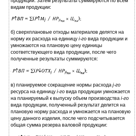
продукции. Затем результаты суммируются по всем
видам продукции:
б) сверхплановые отходы материалов делятся на
норму их расхода на единицу
i
-го
вида продукции и
умножаются на плановую цену единицы
соответствующего вида продукции, после чего
полученные результаты суммируются:
в) планируемое сокращение нормы расхода
j-го
ресурса на единицу
i
-го
вида продукции умножается
на планируемый к выпуску объем производства
i
-го
вида продукции, полученный результат делится на
плановую норму расхода и умножается на плановую
цену данного изделия, после чего подсчитывается
общая сумма резерва валовой продукции: