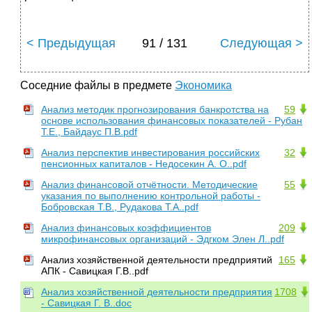
< Предыдущая
91 / 131
Следующая >
Соседние файлы в предмете
Экономика
Анализ методик прогнозирования банкротства на
59
основе использования финансовых показателей - Рубан
Т.Е., Байдаус П.В.pdf
Анализ перспектив инвестирования российских
32
пенсионных капиталов - Недосекин А. О..pdf
Анализ финансовой отчётности. Методические
55
указания по выполнению контрольной работы -
Бобровская Т.В., Рудакова Т.А..pdf
Анализ финансовых коэффициентов
209
микрофинансовых организаций - Эдгком Элен Л..pdf
Анализ хозяйственной деятельности предприятий
165
АПК - Савицкая Г.В..pdf
Анализ хозяйственной деятельности предприятия
1708
- Савицкая Г. В..doc