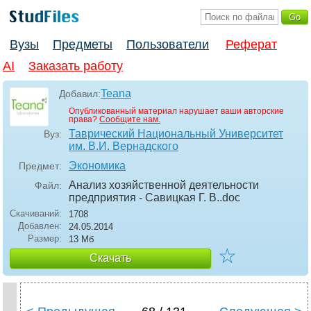
Вузы
Предметы
Пользователи
Реферат
AI
Заказать работу
Teana
Добавил:
Опубликованный материал нарушает ваши авторские
права?
Сообщите нам.
Таврический Национальный Университет
Вуз:
им. В.И. Вернадского
Экономика
Предмет:
Анализ хозяйственной деятельности
Файл:
предприятия - Савицкая Г. В.
.doc
Скачиваний:
1708
Добавлен:
24.05.2014
Размер:
13 Мб
☆
Скачать