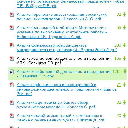
основе использования финансовых показателей - Рубан
Т.Е., Байдаус П.В.pdf
Анализ перспектив инвестирования российских
32
пенсионных капиталов - Недосекин А. О..pdf
Анализ финансовой отчётности. Методические
55
указания по выполнению контрольной работы -
Бобровская Т.В., Рудакова Т.А..pdf
Анализ финансовых коэффициентов
209
микрофинансовых организаций - Эдгком Элен Л..pdf
Анализ хозяйственной деятельности предприятий
165
АПК - Савицкая Г.В..pdf
Анализ хозяйственной деятельности предприятия
1708
- Савицкая Г. В..doc
Анализ эффективности инвестиционной и
71
инновационной деятельности предприятия - Крылов
Э.И..pdf
Аналитика центральных банков обзор
32
экономических моделей - Моисеев С..pdf
Аналитический комментарий к изменениям в
20
Законе о рынке ценных бумаг - Никитин Д..pdf