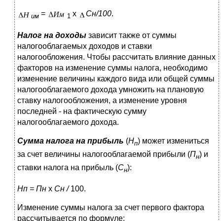
=
х
Сн/100
.
им
1
Налог на доходы
зависит также от суммы
налогооблагаемых доходов и ставки
налогообложения. Чтобы рассчитать влияние данных
факторов на изменение суммы налога, необходимо
изменение величины каждого вида или общей суммы
налогооблагаемого дохода умножить на плановую
ставку налогообложения, а изменение уровня
последней - на фактическую сумму
налогооблагаемого дохода.
Сумма налога на прибыль
(
Н
) может измениться
п
за счет величины налогооблагаемой прибыли (
П
) и
н
ставки налога на прибыль (
С
):
н
Нп = Пн
х
Сн /
100.
Изменение суммы налога
за счет первого фактора
рассчитывается по формуле: