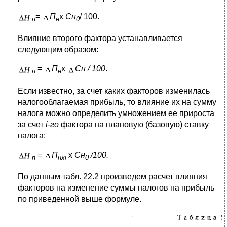
=
П
х
Сн
/ 100.
п
н
0
Влияние второго фактора устанавливается
следующим образом:
=
П
х
Сн / 100
.
п
н
Если известно, за счет каких факторов изменилась
налогооблагаемая прибыль, то влияние их на сумму
налога можно определить умножением ее прироста
за счет
i
-го
фактора на плановую (базовую) ставку
налога:
=
П
х
Сн
/100.
п
нх
i
0
По данным табл. 22.2 произведем расчет влияния
факторов на изменение суммы налогов на прибыль
по приведенной выше формуле.