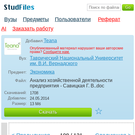
Вузы
Предметы
Пользователи
Реферат
AI
Заказать работу
Teana
Добавил:
Опубликованный материал нарушает ваши авторские
права?
Сообщите нам.
Таврический Национальный Университет
Вуз:
им. В.И. Вернадского
Экономика
Предмет:
Анализ хозяйственной деятельности
Файл:
предприятия - Савицкая Г. В.
.doc
Скачиваний:
1708
Добавлен:
24.05.2014
Размер:
13 Мб
☆
Скачать