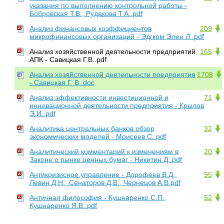
указания по выполнению контрольной работы -
Бобровская Т.В., Рудакова Т.А..pdf
Анализ финансовых коэффициентов
209
микрофинансовых организаций - Эдгком Элен Л..pdf
Анализ хозяйственной деятельности предприятий
165
АПК - Савицкая Г.В..pdf
Анализ хозяйственной деятельности предприятия
1708
- Савицкая Г. В..doc
Анализ эффективности инвестиционной и
71
инновационной деятельности предприятия - Крылов
Э.И..pdf
Аналитика центральных банков обзор
32
экономических моделей - Моисеев С..pdf
Аналитический комментарий к изменениям в
20
Законе о рынке ценных бумаг - Никитин Д..pdf
Антикризисное управление - Дорофеев В.Д.,
95
Левин Д.Н., Сенаторов Д.В., Чернецов А.В.pdf
Античная философия - Кушнаренко С.П.,
52
Кушнаренко Я.В..pdf