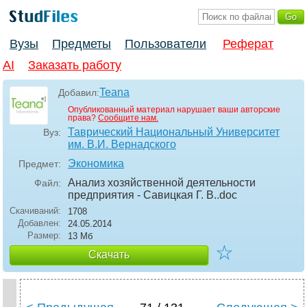
Вузы
Предметы
Пользователи
Реферат
AI
Заказать работу
Teana
Добавил:
Опубликованный материал нарушает ваши авторские
права?
Сообщите нам.
Таврический Национальный Университет
Вуз:
им. В.И. Вернадского
Экономика
Предмет:
Анализ хозяйственной деятельности
Файл:
предприятия - Савицкая Г. В.
.doc
Скачиваний:
1708
Добавлен:
24.05.2014
Размер:
13 Мб
☆
Скачать