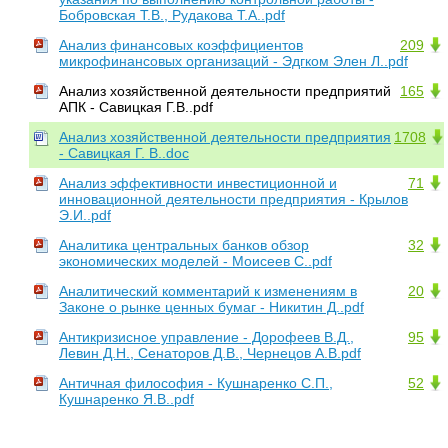
Бобровская Т.В., Рудакова Т.А..pdf
Анализ финансовых коэффициентов
209
микрофинансовых организаций - Эдгком Элен Л..pdf
Анализ хозяйственной деятельности предприятий
165
АПК - Савицкая Г.В..pdf
Анализ хозяйственной деятельности предприятия
1708
- Савицкая Г. В..doc
Анализ эффективности инвестиционной и
71
инновационной деятельности предприятия - Крылов
Э.И..pdf
Аналитика центральных банков обзор
32
экономических моделей - Моисеев С..pdf
Аналитический комментарий к изменениям в
20
Законе о рынке ценных бумаг - Никитин Д..pdf
Антикризисное управление - Дорофеев В.Д.,
95
Левин Д.Н., Сенаторов Д.В., Чернецов А.В.pdf
Античная философия - Кушнаренко С.П.,
52
Кушнаренко Я.В..pdf