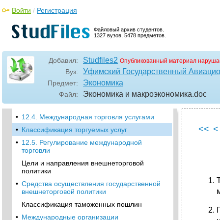
производства
Войти
/
Регистрация
Парадокс Леонтьева
Файловый архив студентов.
•
Теория жизненного цикла подукта
1327 вузов, 5478 предметов.
12.3. Международная торговля
Понятие и состав международной торговли
Studfiles2
Добавил:
Опубликованный материал наруша
•
Динамика и объем международной торговли
Уфимский Государственный Авиацио
Вуз:
Экономика
Предмет:
•
Товарная структура международной
торговли
Экономика и макроэкономика
.doc
Файл:
•
Внешняя торговля России
•
12.4. Международная торговля услугами
<<
<
•
Классификация торгуемых услуг
•
12.5. Регулирование международной
торговли
Цели и направления внешнеторговой
политики
•
Средства осуществления государственной
внешнеторговой политики
Классификация таможенных пошлин
•
Международные организации