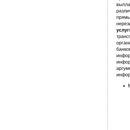
технологий
выпла
разли
•
Тнк на международном рынке технологий
прямы
•
Научно-техническое сотрудничество России
нерез
с зарубежными партнерами
услуг
•
Важнейшие термины и понятия
транс
13.1. Сущность и формы международного
орган
движения капитала
банко
13.2. Теории вывоза капитала
инфор
•
Литература Основная
инфор
Дополнительная
аргум
Тема 14. Международные финансы и
инфор
экономическая интеграция
14.1. Валютный курс и валютный рынок
Валюты, их виды, конвертируемость валют
•
Валютный курс
•
Валютный рынок
•
14.2 Платежный баланс
Понятие и структура платежного баланса