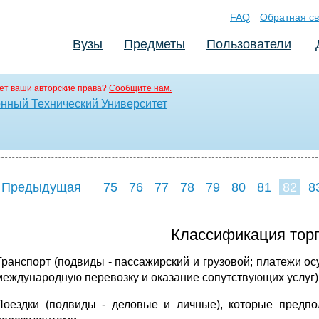
FAQ
Обратная св
Вузы
Предметы
Пользователи
ет ваши авторские права?
Сообщите нам.
нный Технический Университет
 Предыдущая
75
76
77
78
79
80
81
82
8
90
91
92
9
Классификация торг
Транспорт (подвиды - пассажирский и грузовой; платежи о
международную перевозку и оказание сопутствующих услуг)
Поездки (подвиды - деловые и личные), которые предпо