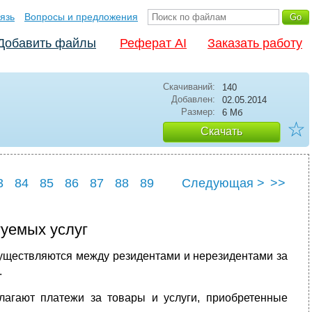
язь
Вопросы и предложения
Добавить файлы
Реферат AI
Заказать работу
Скачиваний:
140
Добавлен:
02.05.2014
Размер:
6 Мб
☆
Скачать
3
84
85
86
87
88
89
Следующая >
>>
3
94
уемых услуг
существляются между резидентами и нерезидентами за
.
лагают платежи за товары и услуги, приобретенные