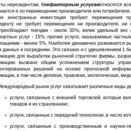
ты нерезидентам. К
нефакторным услугам
относятся вс
чаются и по перемещению производителя или потребителя.
е иностранные инвестиции требуют перемещения про
иденту не требует перемещения ни производителя,
преобладают поездки - около 30%; велик удельный вес 
портных услуг - 15%; прочие услуги, оказываемые частны
изациями - менее 5%. Наиболее динамично развивается р
в данных и посредники. Это связано и с удешевлением 1 б
мацию для выработки рыночной стратегии фирмы, разра
мацию вызвано общим усложнением структуры управ
ентированных решений на основе прогнозной инфор
мации, в том числе деловая, правовая, экологическая, мед
Международный рынок услуг охватывает различные виды дея
услуги, связанные с внешней торговлей, которые вк
товаров и их страхованию;
услуги, связанные с передачей технологии, в число к
услуги, связанные с производственным и научно-те