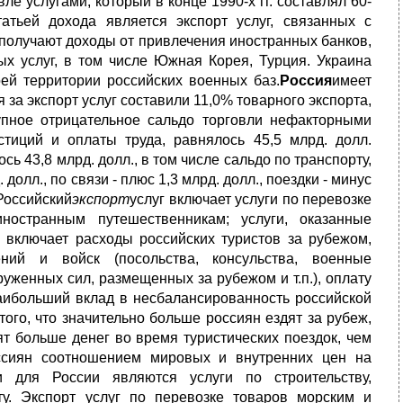
е услугами, который в конце 1990-х гг. составлял 60-
атьей дохода является экспорт услуг, связанных с
олучают доходы от привлечения иностранных банков,
ых услуг, в том числе Южная Корея, Турция. Украина
оей территории российских военных баз.
Россия
имеет
 за экспорт услуг составили 11,0% товарного экспорта,
упное отрицательное сальдо торговли нефакторными
стиций и оплаты труда, равнялось 45,5 млрд. долл.
 43,8 млрд. долл., в том числе сальдо по транспорту,
олл., по связи - плюс 1,3 млрд. долл., поездки - минус
 Российский
экспорт
услуг включает услуги по перевозке
иностранным путешественникам; услуги, оказанные
г включает расходы российских туристов за рубежом,
ий и войск (посольства, консульства, военные
уженных сил, размещенных за рубежом и т.п.), оплату
аибольший вклад в несбалансированность российской
того, что значительно больше россиян ездят за рубеж,
ят больше денег во время туристических поездок, чем
ссиян соотношением мировых и внутренних цен на
и для России являются услуги по строительству,
у. Экспорт услуг по перевозке товаров морским и