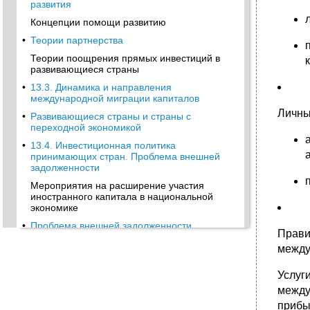
развития
Концепции помощи развитию
•
Теории партнерства
Теории поощрения прямых инвестиций в
развивающиеся страны
•
13.3. Динамика и направления
международной миграции капиталов
Личны
•
Развивающиеся страны и страны с
переходной экономикой
•
13.4. Инвестиционная политика
принимающих стран. Проблема внешней
задолженности
Мероприятия на расширение участия
иностранного капитала в национальной
экономике
•
Проблема внешней задолженности
Прави
13.5. Международная трудовая миграция и
между
передача технологии
Международная миграция рабочей силы
Услуг
между
•
Понятие и виды технологий
прибы
Коммерческая и некоммерческая передача