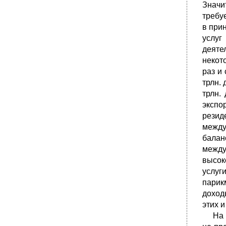
Значи
Вопросы для повторения и задания
требу
•
Литература Основная
в при
Дополнительная
услуг
Тема 15. Особенности переходной
деяте
экономики
некот
15.1. Централизованно планируемая
раз и 
экономика и ее распад
трлн. 
•
Идеал и реальность: научный социализм и
трлн.
централизованно планируемая экономика
экспо
•
Особенности централизованно
резид
планируемой экономики
между
•
Кризис централизованно планируемой
балан
экономики и ее крах
между
•
15.2. Сущность и важнейшие особенности
высок
переходной экономики
услуг
•
Приватизация как форма современного
первоначального накопления капитала
парик
доход
•
15.3. Собственность и ее формы в
переходной экономике
этих 
На ме
•
15.4. Экономическая роль государства