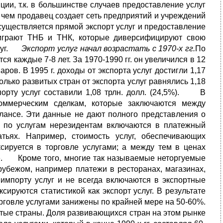
ции, т.к. в большинстве случаев предоставление услуг
с чем продавец создает сеть предприятий и учреждений
уществляется прямой экспорт услуг и предоставление
 играют ТНБ и ТНК, которые диверсифицируют свою
услуг.
Экспорт услуг начал возрастать с 1970-х гг.
По
 каждые 7-8 лет. За 1970-1990 гг. он увеличилcя в 12
аров. В 1995 г. доходы от экспорта услуг достигли 1,17
только развитых стран от экспорта услуг равнялись 1,18
мпорту услуг составили 1,08 трлн. долл. (24,5%). В
оммерческим сделкам, которые заключаются между
лансе. Эти данные не дают полного представления о
 по услугам нерезидентам включаются в платежный
тьях. Например, стоимость услуг, обеспечивающих
сируется в торговле услугами; а между тем в ценах
ее. Кроме того, многие так называемые неторгуемые
рубежом, например платежи в ресторанах, магазинах,
 импорту услуг и не всегда включаются в экспортные
ируются статистикой как экспорт услуг. В результате
рговле услугами занижены по крайней мере на 50-60%.
ые страны. Доля развивающихся стран на этом рынке