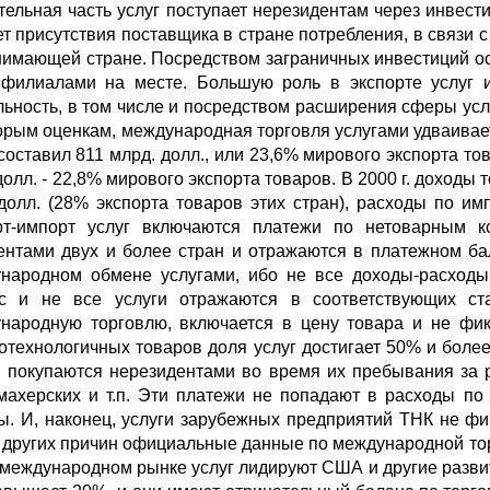
тельная часть услуг поступает нерезидентам через инвести
ет присутствия поставщика в стране потребления, в связи 
нимающей стране. Посредством заграничных инвестиций ос
 филиалами на месте. Большую роль в экспорте услуг
льность, в том числе и посредством расширения сферы 
орым оценкам, международная торговля услугами удваивается
составил 811 млрд. долл., или 23,6% мирового экспорта тов
долл. - 22,8% мирового экспорта товаров. В 2000 г. доходы 
 долл. (28% экспорта товаров этих стран), расходы по и
рт-импорт услуг включаются платежи по нетоварным к
ентами двух и более стран и отражаются в платежном ба
народном обмене услугами, ибо не все доходы-расходы
с и не все услуги отражаются в соответствующих ста
народную торговлю, включается в цену товара и не фик
отехнологичных товаров доля услуг достигает 50% и бол
и покупаются нерезидентами во время их пребывания за 
махерских и т.п. Эти платежи не попадают в расходы по
ы. И, наконец, услуги зарубежных предприятий ТНК не фикс
и других причин официальные данные по международной то
ждународном рынке услуг лидируют США и другие развит