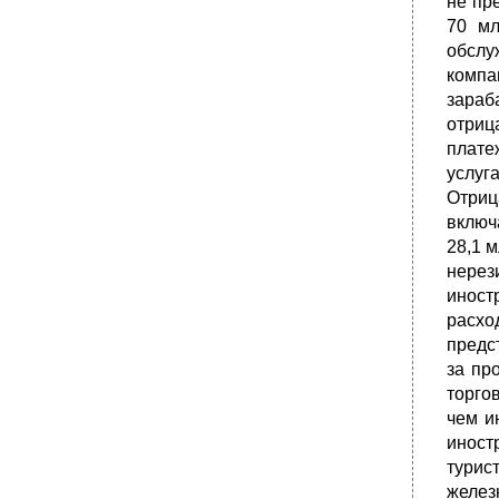
не пр
•
15.5. О критериях завершения переходного
периода
70 мл
обслу
•
Важнейшие термины и понятия
компа
15.1. Централизованно планируемая
зараб
экономика и ее распад
отрица
15.2. Сущность и важнейшие особенности
переходной экономики
плате
услуг
15.3. Собственность и ее формы в
переходной экономике
Отриц
включа
15.5. О критериях завершения переходного
периода
28,1 
Вопросы для повторения
нерез
инос
•
Литература Основная
расх
Дополнительная
предс
Тема 16. Микроэкономика переходного
за пр
общества
торго
16.1. Приватизация в переходной экономике
чем и
Сущность приватизации в переходной
иност
экономике
турис
•
Скрытая и легальная приватизация в
желез
переходной экономике России