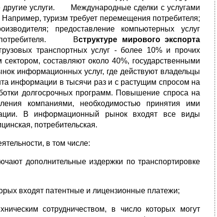
е другие услуги. Международные сделки с услугами
 Например, туризм требует перемещения потребителя;
изводителя; предоставление компьютерных услуг
 ни потребителя. В
структуре мирового экспорта
грузовых транспортных услуг - более 10% и прочих
м сектором, составляют около 40%, государственными
ынок информационных услуг, где действуют владельцы
ита информации в тысячи раз и с растущим спросом на
ботки долгосрочных программ. Повышение спроса на
ления компаниями, необходимостью принятия ими
мации. В информационный рынок входят все виды
ицинская, потребительская.
тельности, в том числе:
лючают дополнительные издержки по транспортировке
оторых входят патентные и лицензионные платежи;
хническим сотрудничеством, в число которых могут