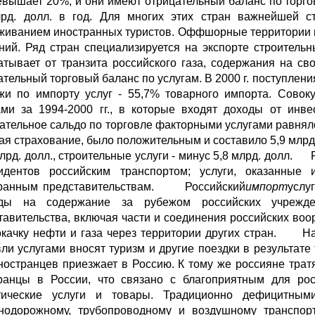
евышает 20%, и они имеют отрицательный баланс по торговл
рд. долл. в год. Для многих этих стран важнейшей ст
живанием иностранных туристов. Оффшорные территории п
ний. Ряд стран специализируется на экспорте строительн
атывает от транзита российского газа, содержания на св
тельный торговый баланс по услугам. В 2000 г. поступления
жи по импорту услуг - 55,7% товарного импорта. Совок
ами за 1994-2000 гг., в которые входят доходы от инве
ательное сальдо по торговле факторными услугами равнялось
я страхование, было положительным и составило 5,9 млрд. д
млрд. долл., строительные услуги - минус 5,8 млрд. долл.
идентов российским транспортом; услуги, оказанные 
транным представительствам. Российский
импорт
услу
оды на содержание за рубежом российских учрежден
тавительства, включая части и соединения российских воор
окачку нефти и газа через территории других стран. Н
вли услугами вносят туризм и другие поездки в результате 
ностранцев приезжает в Россию. К тому же россияне трат
ранцы в России, что связано с благоприятным для ро
тические услуги и товары. Традиционно дефицитным
нодорожному, трубопроводному и воздушному транспорт