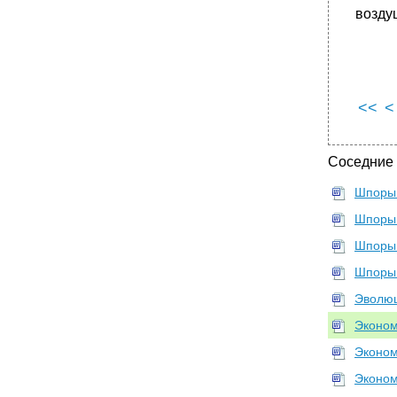
возду
•
Общие итоги и перспективы приватизации
•
16.2. Ценообразование. Реформа цен
Реформа цен в переходной экономике
России
•
Государственное регулирование цен
<<
<
•
Антимонопольное регулирование цен
•
Концепция государственной ценовой
Соседние
политики
•
16.3. Формирование рынков. Конкуренция и
Шпоры 
монополия.
Шпоры 
•
16.4. Реформа предприятий
Шпоры 
•
16.5. Преобразования в аграрной сфере
•
Важнейшие термины и понятия
Шпоры 
16.1. Приватизация в переходной экономике
Эволюц
16.2. Ценообразование. Реформа цен
Эконом
16.3. Формирование рынков. Конкуренция и
Эконом
монополия
16.4. Реформа предприятий
Эконом