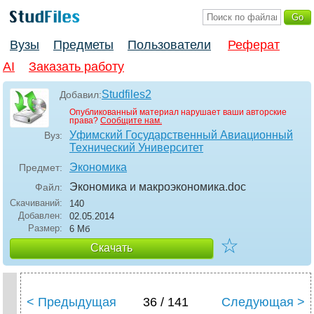
Вузы
Предметы
Пользователи
Реферат
AI
Заказать работу
Studfiles2
Добавил:
Опубликованный материал нарушает ваши авторские
права?
Сообщите нам.
Уфимский Государственный Авиационный
Вуз:
Технический Университет
Экономика
Предмет:
Экономика и макроэкономика
.doc
Файл:
Скачиваний:
140
Добавлен:
02.05.2014
Размер:
6 Мб
☆
Скачать
< Предыдущая
36 / 141
Следующая >