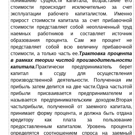
пониманию сущности капитала, возрастание его
стоимости происходит исключительно за счет
эксплуатации рабочего капиталистом. Именно
прирост стоимости капитала за счет прибавочной
стоимости представляет собой неоплаченный труд
наемных работников и составляет источник
образования процента. Сам же процент не
представляет собой всю величину прибавочной
стоимости, а только часть ее.
Трактовка процента
в рамках теории чистой производительности
капитала.
Практически предприниматель берет
капитал в ссуду для осуществления
производственной деятельности. Полученная им
прибыль затем делится на две части.Одна частьэтой
прибыли присваивается предпринимателем и
называется предпринимательским доходом.Вторая
частьприбыли, полученной от заемного капитала,
принимает форму процента, и должна быть отдана
кредитору как плата за пользование
предоставленным капиталом. Уровень процента
определятся соотношением спроса на заемный