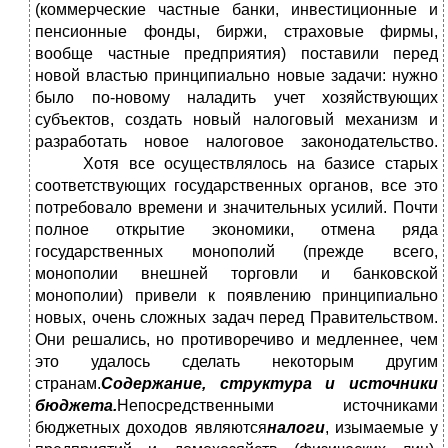
(коммерческие частные банки, инвестиционные и
пенсионные фонды, биржи, страховые фирмы,
вообще частные предприятия) поставили перед
новой властью принципиально новые задачи: нужно
было по-новому наладить учет хозяйствующих
субъектов, создать новый налоговый механизм и
разработать новое налоговое законодательство.
Хотя все осуществлялось на базисе старых
соответствующих государственных органов, все это
потребовало времени и значительных усилий. Почти
полное открытие экономики, отмена ряда
государственных монополий (прежде всего,
монополии внешней торговли и банковской
монополии) привели к появлению принципиально
новых, очень сложных задач перед Правительством.
Они решались, но противоречиво и медленнее, чем
это удалось сделать некоторым другим
странам.
Содержание, структура и источники
бюджета.
Непосредственными источниками
бюджетных доходов являются
налоги
, изымаемые у