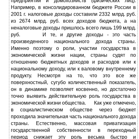
предприятий и домохозяйств (физических лиц).
Например, в консолидированном бюджете России в
2001 г. налоговые доходы составили 2332 млрд. руб.
из 2674 млрд. руб. всех доходов бюджета, а на
неналоговые доходы пришлось всего лишь 199 млрд.
руб. И те, и другие доходы - это часть
произведенного национального дохода страны.
Именно поэтому о роли, участии государства в
экономической жизни нации, страны судят по
отношению бюджетных доходов и расходов или к
национальному доходу, или к валовому внутреннему
продукту. Несмотря на то, что это все же
поверхностный, сугубо количественный показатель,
он в динамике позволяет косвенно, но достаточно
точно выявить действительную роль государства в
экономической жизни общества. Как уже отмечено,
в социалистическом обществе через бюджет
проходила значительная часть национального дохода
страны. Естественно, массовая приватизация
государственной собственности в переходный
период снижает эту роль весьма быстро и