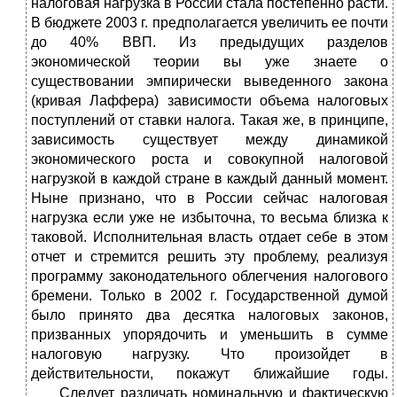
налоговая нагрузка в России стала постепенно расти.
В бюджете 2003 г. предполагается увеличить ее почти
до 40% ВВП. Из предыдущих разделов
экономической теории вы уже знаете о
существовании эмпирически выведенного закона
(кривая Лаффера) зависимости объема налоговых
поступлений от ставки налога. Такая же, в принципе,
зависимость существует между динамикой
экономического роста и совокупной налоговой
нагрузкой в каждой стране в каждый данный момент.
Ныне признано, что в России сейчас налоговая
нагрузка если уже не избыточна, то весьма близка к
таковой. Исполнительная власть отдает себе в этом
отчет и стремится решить эту проблему, реализуя
программу законодательного облегчения налогового
бремени. Только в 2002 г. Государственной думой
было принято два десятка налоговых законов,
призванных упорядочить и уменьшить в сумме
налоговую нагрузку. Что произойдет в
действительности, покажут ближайшие годы.
Следует различать номинальную и фактическую