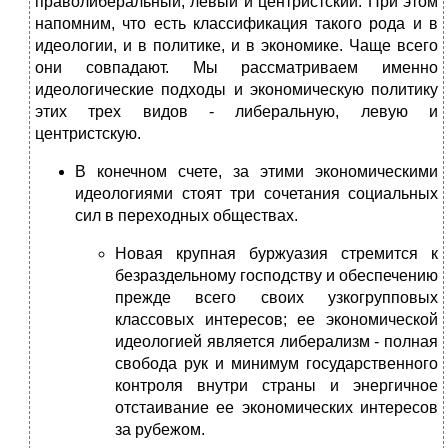
праволиберальный, левый и центристский. При этом
напомним, что есть классификация такого рода и в
идеологии, и в политике, и в экономике. Чаще всего
они совпадают. Мы рассматриваем именно
идеологические подходы и экономическую политику
этих трех видов - либеральную, левую и
центристскую.
В конечном счете, за этими экономическими
идеологиями стоят три сочетания социальных
сил в переходных обществах.
Новая крупная буржуазия стремится к
безраздельному господству и обеспечению
прежде всего своих узкогрупповых
классовых интересов; ее экономической
идеологией является либерализм - полная
свобода рук и минимум государственного
контроля внутри страны и энергичное
отстаивание ее экономических интересов
за рубежом.