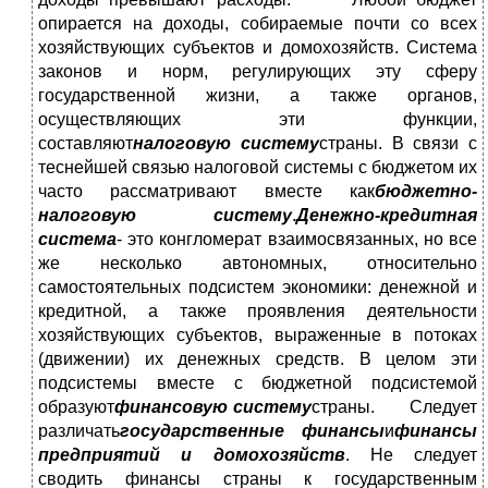
опирается на доходы, собираемые почти со всех
хозяйствующих субъектов и домохозяйств. Система
законов и норм, регулирующих эту сферу
государственной жизни, а также органов,
осуществляющих эти функции,
составляют
налоговую систему
страны. В связи с
теснейшей связью налоговой системы с бюджетом их
часто рассматривают вместе как
бюджетно-
налоговую систему
.
Денежно-кредитная
система
- это конгломерат взаимосвязанных, но все
же несколько автономных, относительно
самостоятельных подсистем экономики: денежной и
кредитной, а также проявления деятельности
хозяйствующих субъектов, выраженные в потоках
(движении) их денежных средств. В целом эти
подсистемы вместе с бюджетной подсистемой
образуют
финансовую систему
страны. Следует
различать
государственные финансы
и
финансы
предприятий и домохозяйств
. Не следует
сводить финансы страны к государственным