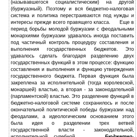
(называвшегося социалистическим) на другой
(буржуазный). Поэтому и вся бюджетно-налоговая
система и политика перестраиваются под нужды и
интересы прежде всего правящего класса. Еще в
период борьбы молодой буржуазии с феодальными
монархиями буржуазии удавалось иногда поставить
под частичный контроль процедуру составления и
выполнения государственных бюджетов. Это
удавалось сделать благодаря разделению двух
государственных функций в этом процессе: функцию
составления и выполнения и функцию утверждения
государственного бюджета. Первая функция была
закреплена за исполнительной (тогда королевской,
монаршей) властью, а вторая - за законодательной
(парламентской) властью. Это разделение функций в
бюджетно-налоговой системе сохранилось и после
окончательной политической победы буржуазии над
феодалами, а идеологическим основанием этого
была идея о разделении трех ветвей
государственной власти - законодательной,
исполнительной, судебной.
Бюджетно-