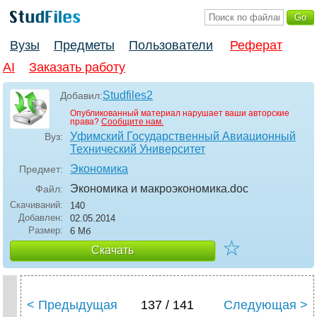
Вузы
Предметы
Пользователи
Реферат
AI
Заказать работу
Studfiles2
Добавил:
Опубликованный материал нарушает ваши авторские
права?
Сообщите нам.
Уфимский Государственный Авиационный
Вуз:
Технический Университет
Экономика
Предмет:
Экономика и макроэкономика
.doc
Файл:
Скачиваний:
140
Добавлен:
02.05.2014
Размер:
6 Мб
☆
Скачать
< Предыдущая
137 / 141
Следующая >