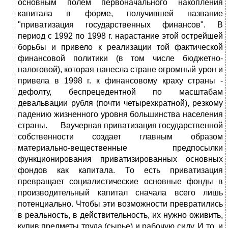
основным полем первоначального накопления
капитала в форме, получившей название
"приватизация государственных финансов". В
период с 1992 по 1998 г. нарастание этой острейшей
борьбы и привело к реализации той фактической
финансовой политики (в том числе бюджетно-
налоговой), которая нанесла стране огромный урон и
привела в 1998 г. к финансовому краху страны -
дефолту, беспрецедентной по масштабам
девальвации рубля (почти четырехкратной), резкому
падению жизненного уровня большинства населения
страны. Ваучерная приватизация государственной
собственности создает главным образом
материально-вещественные предпосылки
функционирования приватизированных основных
фондов как капитала. То есть приватизация
превращает социалистические основные фонды в
производительный капитал сначала всего лишь
потенциально. Чтобы эти возможности превратились
в реальность, в действительность, их нужно оживить,
купив предметы труда (сырье) и рабочую силу. И то, и