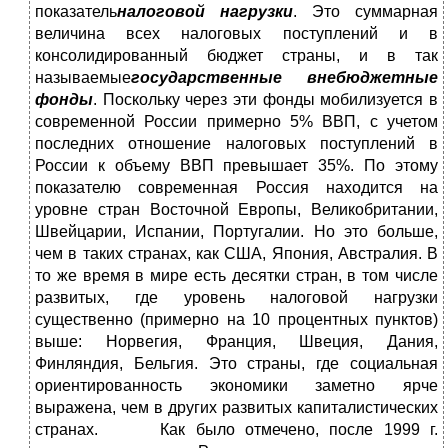
показатель
налоговой нагрузки
. Это суммарная
величина всех налоговых поступлений и в
консолидированный бюджет страны, и в так
называемые
государственные внебюджетные
фонды
. Поскольку через эти фонды мобилизуется в
современной России примерно 5% ВВП, с учетом
последних отношение налоговых поступлений в
России к объему ВВП превышает 35%. По этому
показателю современная Россия находится на
уровне стран Восточной Европы, Великобритании,
Швейцарии, Испании, Португалии. Но это больше,
чем в таких странах, как США, Япония, Австралия. В
то же время в мире есть десятки стран, в том числе
развитых, где уровень налоговой нагрузки
существенно (примерно на 10 процентных пунктов)
выше: Норвегия, Франция, Швеция, Дания,
Финляндия, Бельгия. Это страны, где социальная
ориентированность экономики заметно ярче
выражена, чем в других развитых капиталистических
странах. Как было отмечено, после 1999 г.