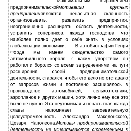
Максимальным выражением
предпринимательской
мотивации крупных
предприятий
являются ненасытная склонность
организовывать, развивать предприятия,
неограниченно расширять область деятельности,
устранять соперников, жажда господства, что
наиболее полно дает о себе знать в условиях
глобализации экономики. В автобиографии Генри
Форда мы имеем свидетельство самого
автомобильного короля: с каким упорством он
работал и боролся со всеми затруднениями на пути
расширения своей предпринимательской
деятельности, старался, чтобы его дело не отставало
от запросов жизни и постоянно расширялось в
производстве автомобилей, сельхозтехники,
аэропланов и других машин, хотя лично ему все это
было не нужно. Эта неутомимая и ненасытная жажда
славы напоминает завоевательную
целеустремленность Александра Македонского,
Цезаря, Наполеона.
Мотивы предпринимательской
деятельности не исчерпываются стремлением к