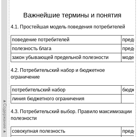
Важнейшие термины и понятия
4.1. Простейшая модель поведения потребителей
поведение потребителей
предп
полезность блага
преде
закон убывающей предельной полезности
модел
4.2. Потребительский набор и бюджетное
ограничение
потребительский набор
бюдже
линия бюджетного ограничения
►Содержание►
4.3. Потребительский выбор. Правило максимизации
полезности
совокупная полезность
преде