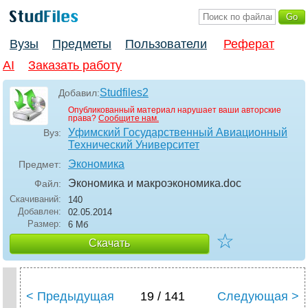
Вузы
Предметы
Пользователи
Реферат
AI
Заказать работу
Studfiles2
Добавил:
Опубликованный материал нарушает ваши авторские
права?
Сообщите нам.
Уфимский Государственный Авиационный
Вуз:
Технический Университет
Экономика
Предмет:
Экономика и макроэкономика
.doc
Файл:
Скачиваний:
140
Добавлен:
02.05.2014
Размер:
6 Мб
☆
Скачать
< Предыдущая
19 / 141
Следующая >