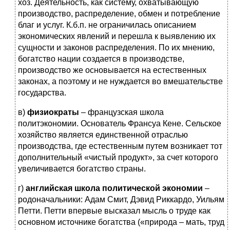
хоз. Деятельность, как систему, охватывающую
производство, распределение, обмен и потребление
благ и услуг. К.б.п. не ограничилась описанием
экономических явлений и перешла к выявлению их
сущности и законов распределения. По их мнению,
богатство нации создается в производстве,
производство же основывается на естественных
законах, а поэтому и не нуждается во вмешательстве
государства.
в)
физиократы
– французская школа
политэкономии. Основатель Франсуа Кене. Сельское
хозяйство является единственной отраслью
производства, где естественным путем возникает тот
дополнительный «чистый продукт», за счет которого
увеличивается богатство страны.
г)
английская школа политической экономии
–
родоначальники: Адам Смит, Дэвид Риккардо, Уильям
Петти. Петти впервые высказал мысль о труде как
основном источнике богатства («природа – мать, труд