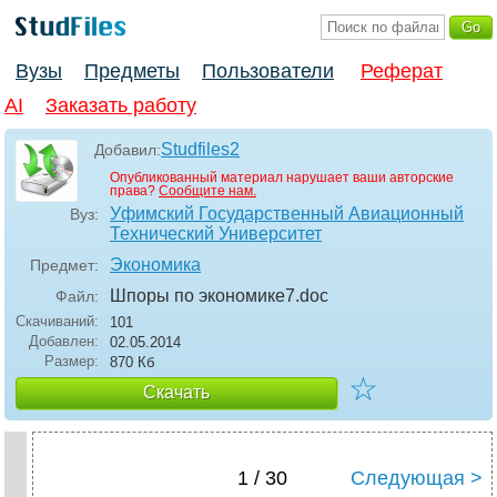
Вузы
Предметы
Пользователи
Реферат
AI
Заказать работу
Studfiles2
Добавил:
Опубликованный материал нарушает ваши авторские
права?
Сообщите нам.
Уфимский Государственный Авиационный
Вуз:
Технический Университет
Экономика
Предмет:
Шпоры по экономике7
.doc
Файл:
Скачиваний:
101
Добавлен:
02.05.2014
Размер:
870 Кб
☆
Скачать
1 / 30
Следующая >