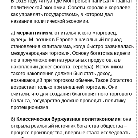
В 1615 году Антуан де Монтретьен написал «Трактат
политической экономии. Советы королю и королеве,
как управлять государством», в котором дал
название политической экономии.
а)
меркантилизм
: от итальянского «торговец,
купец». М. возник в Европе в начальный период
становления капитализма, когда быстро развивалась
международная торговля. Основу богатства видели
не в приумножении натуральных продуктов, а в
накоплении денег (золота, серебра). Источником
такого накопления должен был стать доход,
возникающий при торговом обмене. Такое богатство
возрастает только при внешней торговле. Они
считали, что для создания благоприятного торгового
баланса, государство должно проводить политику
протекционизма.
б)
Классическая буржуазная политэкономия
: она
открыла реальный источник богатства общества –
процесс производства, впервые стала исследовать