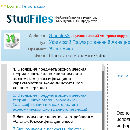
Войти
/
Регистрация
Файловый архив студентов.
1327 вузов, 5483 предметов.
Studfiles2
Добавил:
Опубликованный материал наруша
Уфимский Государственный Авиацио
Вуз:
•
3. Основные этапы формирования эт как
Экономика
Предмет:
науки. Экономическая мысль периодов
Шпоры по экономике7
.doc
Файл:
античности и средневековой
западноевропейской экономической мысли.
4. Эволюция предмета экономическая
теория и школ этапа «политическая
<<
<
экономика» (классификация и
характеристика экономических школ
данного периода)
•
5. Эволюция предмета экономическая
теория и школ этапа «экономикс»
(классификация и характеристика
экономических школ данного периода)
Эконо
6.Экономические понятия: «потребность»,
испол
«блага». Классификация видов.
инфор
•
7.Экономические ресурсы и факторы