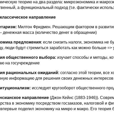
мическую теорию на два раздела: микроэкономика и макроэ
твенный, а функциональный подход (т.е. фактически испол
оклассическое направление
етаризм:
Милтон Фридмен. Решающим фактором в развитии
 – денежная масса (количество денег в обращении)
номика предложения
: если снизить налоги, экономика не б
цу, люди будут стремиться заработать как можно больше =>
ия общественного выбора:
изучает способы и методы, к
аю на госучреждение
рия рациональных ожиданий:
согласно этой теории, все 
пную информацию для решения своих денежных интересов 
титуционализм:
исследует кругооборот общественного про
йнсианское направление
(Джон Кейнс (1883-1946)). Совр
арства в экономику посредством госзаказов, налоговой и ф
 впервые поделил экономику на микро и макро. Его теория