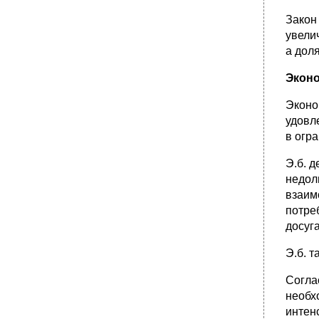
•
2)Й рисунок
Закон
увели
24 .Условие равновесия потребителя на
рынке (или рациональный выбор
а дол
потребителя). Инструменты измерения
предельной полезности в подходе
Эконо
кардиналистов.
•
26. Реакция потребителя на изменение
Эконо
дохода. Принципы построения и
удовл
характеристика линии «доход-потребление»
и кривых Энгеля.
в огр
27. Реакция потребителя на изменение
Э.б. 
цены. Принципы построения и
характеристика линии «цена-потребление».
недол
•
28. Понятия эффекта дохода и эффекта
взаим
замещения. Взаимодействие эффектов
потре
дохода и замещения.
досуга
29. Особенности потребительского спроса.
Аномальные случаи формирования спроса.
Э.б. 
Парадокс Гиффена. Эффект Веблена.
•
Эффект Веблена
Согла
30. Производство в краткосрочном периоде.
необх
Величины совокупного, среднего и
интен
предельного продукта. Закон убывающей