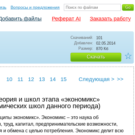
язь
Вопросы и предложения
Добавить файлы
Реферат AI
Заказать работу
Скачиваний:
101
Добавлен:
02.05.2014
Размер:
870 Кб
☆
Скачать
10
11
12
13
14
15
Следующая >
>>
22
23
24
25
еория и школ этапа «экономикс»
мических школ данного периода)
пы экономикс». Экономикс – это наука об
, труд, капитал, предпринимательские возможности,
я и обмена с целью потребления. Экономикс делит всю