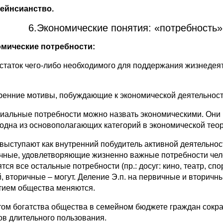
ейнсианство.
6.Экономические понятия: «потребность»
мические потребности:
остаток чего-либо необходимого для поддержания жизнедея
тренние мотивы, побуждающие к экономической деятельност
иальные потребности можно назвать экономическими. Они в
– одна из основополагающих категорий в экономической тео
– выступают как внутренний побудитель активной деятельно
чные, удовлетворяющие жизненно важные потребности чело
тся все остальные потребности (пр.: досуг: кино, театр, с
й, вторичные – могут. Деление Э.п. на первичные и вторич
тием общества меняются.
том богатства общества в семейном бюджете граждан сокращ
ов длительного пользования.