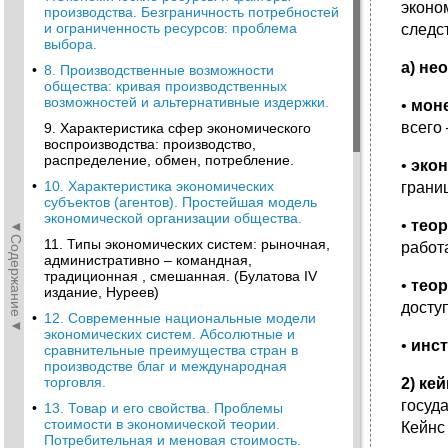
эконо
производства. Безграничность потребностей
и ограниченность ресурсов: проблема
следс
выбора.
а) не
•
8. Производственные возможности
общества: кривая производственных
возможностей и альтернативные издержки.
•
мон
всего
9. Характеристика сфер экономического
воспроизводства: производство,
распределение, обмен, потребление.
•
эко
•
10. Характеристика экономических
грани
субъектов (агентов). Простейшая модель
экономической организации общества.
•
теор
◄Содержание◄
11. Типы экономических систем: рыночная,
работ
административно – командная,
традиционная , смешанная. (Булатова IV
•
тео
издание, Нуреев)
досту
•
12. Современные национальные модели
экономических систем. Абсолютные и
•
инс
сравнительные преимущества стран в
производстве благ и международная
торговля.
2) ке
госуд
•
13. Товар и его свойства. Проблемы
стоимости в экономической теории.
Кейнс
Потребительная и меновая стоимость.