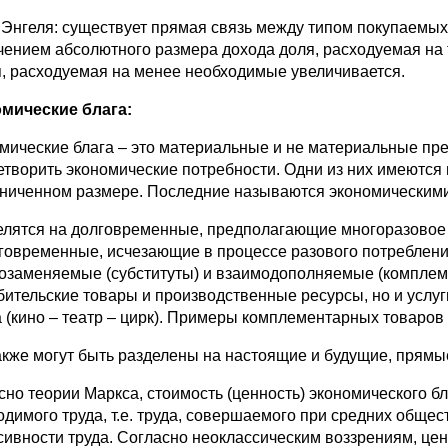
 Энгеля: существует прямая связь между типом покупаемых 
чением абсолютного размера дохода доля, расходуемая на 
я, расходуемая на менее необходимые увеличивается.
мические блага:
мические блага – это материальные и не материальные пре
етворить экономические потребности. Одни из них имеются 
аниченном размере. Последние называются экономическими бл
делятся на долговременные, предполагающие многоразовое 
говременные, исчезающие в процессе разового потребления 
озаменяемые (субституты) и взаимодополняемые (комплемен
бительские товары и производственные ресурсы, но и услуг
 (кино – театр – цирк). Примеры комплементарных товаров – 
также могут быть разделены на настоящие и будущие, прямы
сно теории Маркса, стоимость (ценность) экономического б
одимого труда, т.е. труда, совершаемого при средних обще
сивности труда. Согласно неоклассическим воззрениям, ценн