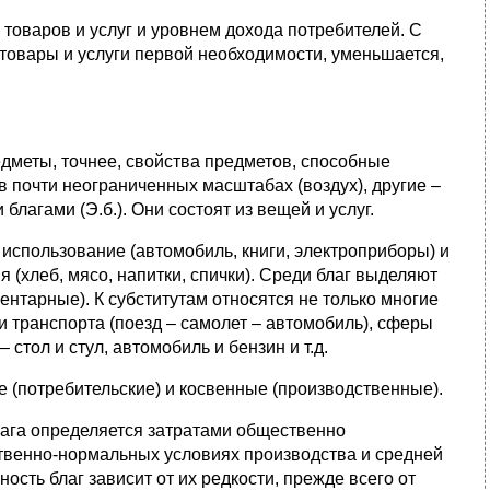
товаров и услуг и уровнем дохода потребителей. С
товары и услуги первой необходимости, уменьшается,
дметы, точнее, свойства предметов, способные
в почти неограниченных масштабах (воздух), другие –
агами (Э.б.). Они состоят из вещей и услуг.
использование (автомобиль, книги, электроприборы) и
(хлеб, мясо, напитки, спички). Среди благ выделяют
тарные). К субститутам относятся не только многие
и транспорта (поезд – самолет – автомобиль), сферы
стол и стул, автомобиль и бензин и т.д.
е (потребительские) и косвенные (производственные).
лага определяется затратами общественно
ственно-нормальных условиях производства и средней
ость благ зависит от их редкости, прежде всего от