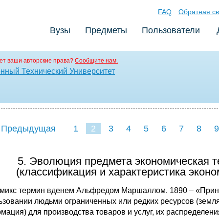
FAQ
Обратная св
Вузы
Предметы
Пользователи
ет ваши авторские права?
Сообщите нам.
нный Технический Университет
 Предыдущая
1
2
3
4
5
6
7
8
9
16
17
18
19
20
21
5. Эволюция предмета экономическая т
(классификация и характеристика эконо
микс термин вденем Альфредом Маршаллом. 1890 – «Принци
ьзовании людьми ограниченных или редких ресурсов (земля
мация) для производства товаров и услуг, их распределени