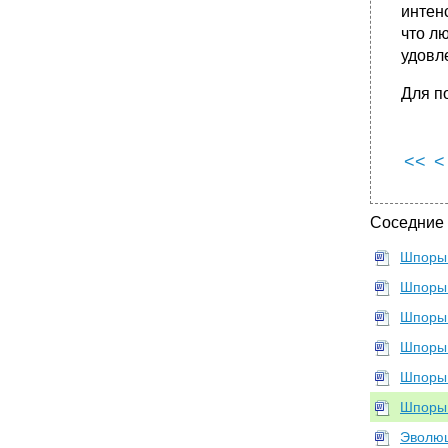
интен
предельной производительности (отдачи)
ресурсов.
что л
удовл
•
32. Определение минимально
эффективного размера фирмы в отрасли.
Для п
33. Экономическая природа фирмы. Формы
собственности. Типы организационно-
правовых форм предприятий:
преимущества и недостатки.
<<
<
•
34. Капитал и имущество фирмы. Основные
и оборотные фонды. Понятие и назначение
амортизации.
Соседние
35. Показатели эффективности
деятельности фирмы
Шпоры 
•
36. Издержки производства. Явные и
Шпоры 
неявные.
37. Динамика издержек в краткосрочном
Шпоры 
периоде: постоянных, переменных, общих,
средних, предельных.
Шпоры 
•
38. Природа долгосрочных издержек
Шпоры 
производства. Взаимосвязь издержек в
краткосрочном и долгосрочном периоде.
Шпоры 
39. Виды дохода и прибыли фирмы.
Эволюц