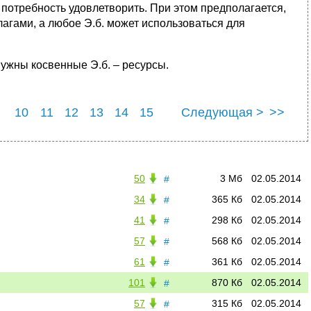
 потребность удовлетворить. При этом предполагается,
агами, а любое Э.б. может использоваться для
нужны косвенные Э.б. – ресурсы.
10
11
12
13
14
15
Следующая >
>>
22
23
24
25
50
3 Мб
02.05.2014
#
34
365 Кб
02.05.2014
#
41
298 Кб
02.05.2014
#
57
568 Кб
02.05.2014
#
61
361 Кб
02.05.2014
#
101
870 Кб
02.05.2014
#
57
315 Кб
02.05.2014
#