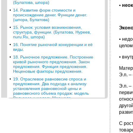
(Булатова, шпора)
•
неок
•
14. Развитие форм стоимости и
происхождение денег. Функции денег.
(шпора, Булатова)
•
15. Рынок: условия возникновения,
Эконо
структура, функции. (Булатова, Нуреев,
nuru.Ru, шпора)
• нед
•
16. Понятие рыночной конкуренции и её
целом
виды.
• вну
•
18. Рыночное предложение. Построение
кривой рыночного предложения. Закон
предложения. Функция предложения.
Матер
Неценовые факторы предложения.
Э.п. 
•
19. Отраслевое равновесие спроса и
предложения. Два подхода к анализу
Э.п. 
установления равновесной цены и
перви
равновесного объема продаж: модель
Вальраса и модель Маршала.
относя
друго
•
22. Воздействие реализации государством
налоговой политики на участников рынка.
разви
Распределение налога между
потребителями и производителями.
С рос
23. Понятие и свойства полезности. Закон
товар
убывающей предельной полезности.