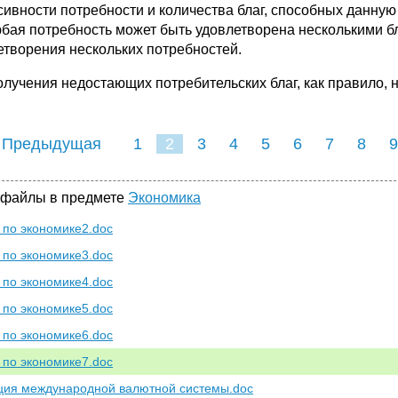
сивности потребности и количества благ, способных данную
юбая потребность может быть удовлетворена несколькими бл
етворения нескольких потребностей.
олучения недостающих потребительских благ, как правило, 
 Предыдущая
1
2
3
4
5
6
7
8
9
16
17
18
19
20
21
 файлы в предмете
Экономика
по экономике2.doc
по экономике3.doc
по экономике4.doc
по экономике5.doc
по экономике6.doc
по экономике7.doc
ия международной валютной системы.doc