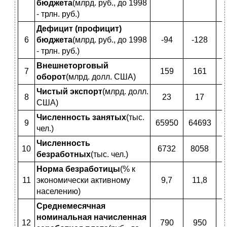
бюджета
(млрд. руб., до 1998
- трлн. руб.)
Дефицит (профицит)
6
бюджета
(млрд. руб., до 1998
-94
-128
- трлн. руб.)
Внешнеторговый
7
159
161
оборот
(млрд. долл. США)
Чистый экспорт
(млрд. долл.
8
23
17
США)
Численность занятых
(тыс.
9
65950
64693
6
чел.)
Численность
10
6732
8058
безработных
(тыс. чел.)
Норма безработицы
(% к
11
экономически активному
9,7
11,8
населению)
Среднемесячная
номинальная начисленная
12
790
950