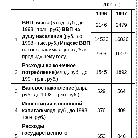
2001 гг.)
1996
1997
ВВП, всего
(млрд. руб., до
2146
2479
1998 - трлн. руб.)
ВВП на
душу населения
(руб., до
14523
16826
1
1
1998 - тыс. руб.)
Индекс ВВП
(в сопоставимых ценах, % к
96,6
100,9
предыдущему году)
Расходы на конечное
2
потребление
(млрд. руб., до
1545
1892
199 - трлн. руб.)
Валовое накопление
(млрд.
3
529
564
руб., до 1998 - трлн. руб.)
Инвестиции в основной
4
капитал
(млрд. руб., до 1998 -
376
409
трлн. руб.)
Расходы
государственного
5
653
840