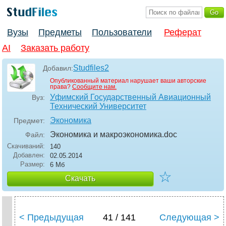
Вузы
Предметы
Пользователи
Реферат
AI
Заказать работу
Studfiles2
Добавил:
Опубликованный материал нарушает ваши авторские
права?
Сообщите нам.
Уфимский Государственный Авиационный
Вуз:
Технический Университет
Экономика
Предмет:
Экономика и макроэкономика
.doc
Файл:
Скачиваний:
140
Добавлен:
02.05.2014
Размер:
6 Мб
☆
Скачать
< Предыдущая
41 / 141
Следующая >