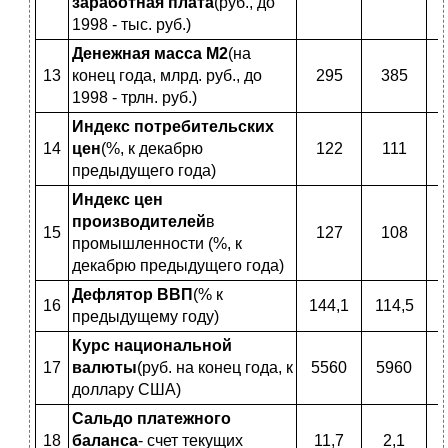
заработная плата
(руб., до
1998 - тыс. руб.)
Денежная масса М2
(на
13
конец года, млрд. руб., до
295
385
1998 - трлн. руб.)
Индекс потребительских
14
цен
(%, к декабрю
122
111
предыдущего года)
Индекс цен
производителей
в
15
127
108
промышленности (%, к
декабрю предыдущего года)
Дефлятор ВВП
(% к
16
144,1
114,5
1
предыдущему году)
Курс национальной
17
валюты
(руб. на конец года, к
5560
5960
2
доллару США)
Сальдо платежного
18
баланса
- счет текущих
11,7
2,1