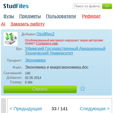
Вузы
Предметы
Пользователи
Реферат
AI
Заказать работу
Studfiles2
Добавил:
Опубликованный материал нарушает ваши авторские
права?
Сообщите нам.
Уфимский Государственный Авиационный
Вуз:
Технический Университет
Экономика
Предмет:
Экономика и макроэкономика
.doc
Файл:
Скачиваний:
140
Добавлен:
02.05.2014
Размер:
6 Мб
☆
Скачать
< Предыдущая
33 / 141
Следующая >