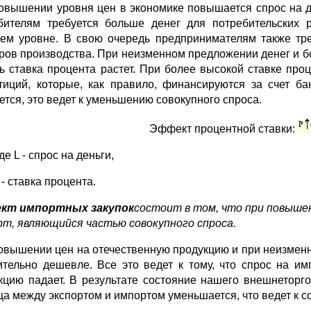
овышении уровня цен в экономике повышается спрос на де
бителям требуется больше денег для потребительских 
ем уровне. В свою очередь предпринимателям также тре
ров производства. При неизменном предложении денег и бо
ть ставка процента растет. При более высокой ставке п
тиций, которые, как правило, финансируются за счет б
ется, это ведет к уменьшению совокупного спроса.
Эффект процентной ставки:
где L - спрос на деньги,
r - ставка процента.
кт импортных закупок
состоит в том, что при повыше
рт, являющийся частью совокупного спроса.
овышении цен на отечественную продукцию и при неизмен
ительно дешевле. Все это ведет к тому, что спрос на и
кцию падает. В результате состояние нашего внешнеторго
ца между экспортом и импортом уменьшается, что ведет к 