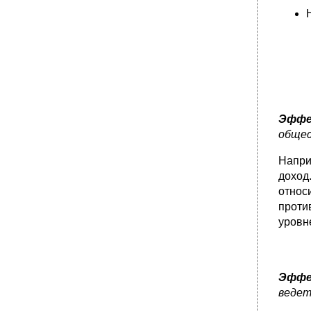
•
12.2. Теории международной торговли
Меркантилизм
•
Адам Смит и его теория абсолютных
преимуществ
•
Теория сравнительных преимуществ
Давида Рикардо
•
Теория соотношения факторов
производства
Эффе
Парадокс Леонтьева
общес
•
Теория жизненного цикла подукта
Напри
12.3. Международная торговля
доход
Понятие и состав международной торговли
относ
•
Динамика и объем международной торговли
проти
•
Товарная структура международной
уровн
торговли
•
Внешняя торговля России
•
12.4. Международная торговля услугами
Эффе
•
Классификация торгуемых услуг
ведет
•
12.5. Регулирование международной