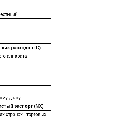
естиций
нных расходов (G)
ого аппарата
ому долгу
истый экспорт (NX)
х странах - торговых