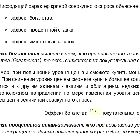
Нисходящий характер кривой совокупного спроса объясняе
эффект богатства,
эффект процентной ставки,
эффект импортных закупок.
кт богатства
состоит в том, что при повышении уров
тва (богатства), то есть снижается их покупательная 
мер, при повышении уровня цен вы сможете купить мень
. При снижении уровня цен вы сможете купить большее коли
ится и к другим активам - акциям и облигациям, недвиж
воположном направлении по мере изменения уровня цен
ем цен и величиной совокупного спроса.
Эффект богатства:
покупательная с
кт процентной ставки
означает, что при повышении у
 к сокращению объема инвестиционных расходов, являющи