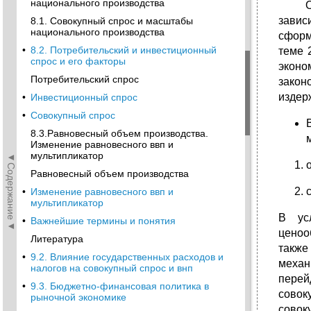
национального производства
Основ
завис
8.1. Совокупный спрос и масштабы
национального производства
сформ
•
8.2. Потребительский и инвестиционный
теме 
спрос и его факторы
эконо
Потребительский спрос
закон
издер
•
Инвестиционный спрос
•
Совокупный спрос
8.3.Равновесный объем производства.
Изменение равновесного ввп и
мультипликатор
◄Содержание◄
Равновесный объем производства
•
Изменение равновесного ввп и
мультипликатор
В ус
•
Важнейшие термины и понятия
ценоо
Литература
также
•
9.2. Влияние государственных расходов и
механ
налогов на совокупный спрос и внп
перей
•
9.3. Бюджетно-финансовая политика в
совок
рыночной экономике
совок