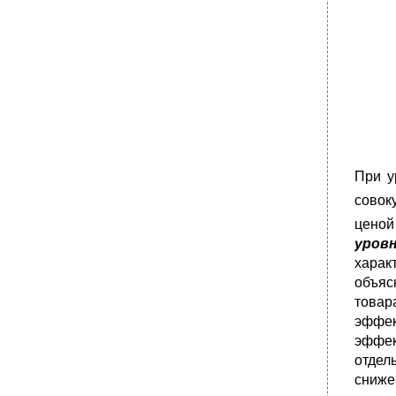
нестабильность в рыночной экономике
11.1. Безработица и политика занятости
•
11.2. Инфляция и антиинфляционная
политика
•
11.3. Экономический цикл и политика
стабилизации
•
11.4. Экономический рост
•
Важнейшие термины и понятия
Литература Основная
При у
Дополнительная
совок
Международная экономика тема 12.
ценой
Мировое хозяйство и международная
уровн
торговля
харак
•
12.1. Мировое хозяйство и международные
объяс
экономические отношения
товар
Международное разделение труда, мировой
эффек
рынок, мировое хозяйство
эффек
•
Группы стран в мировом хозяйстве
отдел
•
Формы и участники международных
сниже
экономических отношений