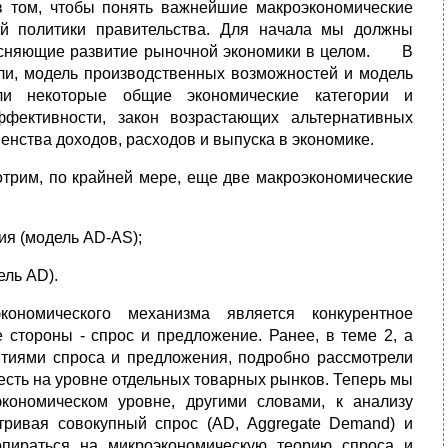
том, чтобы понять важнейшие макроэкономические
ой политики правительства. Для начала мы должны
ясняющие развитие рыночной экономики в целом. В
ли, модель производственных возможностей и модель
или некоторые общие экономические категории и
фективности, закон возрастающих альтернативных
енства доходов, расходов и выпуска в экономике.
отрим, по крайней мере, еще две макроэкономические
ия (модель AD-AS);
ель AD).
ономического механизма является конкурентное
стороны - спрос и предложение. Ранее, в теме 2, а
ятиями спроса и предложения, подробно рассмотрели
есть на уровне отдельных товарных рынков. Теперь мы
ономическом уровне, другими словами, к анализу
ивая совокупный спрос (AD, Aggregate Demand) и
опираться на микроэкономическую теорию спроса и