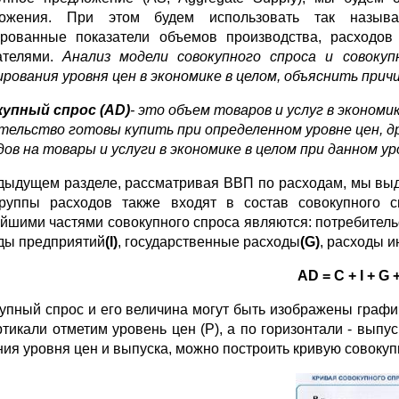
ложения. При этом будем использовать так называе
рованные показатели объемов производства, расходов
ателями.
Анализ модели совокупного спроса и совоку
рования уровня цен в экономике в целом, объяснить прич
упный спрос (AD)
- это объем товаров и услуг в эконом
тельство готовы купить при определенном уровне цен, д
дов на товары и услуги в экономике в целом при данном ур
дыдущем разделе, рассматривая ВВП по расходам, мы выде
руппы расходов также входят в состав совокупного с
йшими частями совокупного спроса являются: потребител
ды предприятий
(I)
, государственные расходы
(G)
, расходы и
AD = C + I + G 
упный спрос и его величина могут быть изображены графи
ртикали отметим уровень цен (Р), а по горизонтали - выпус
ия уровня цен и выпуска, можно построить кривую совокупно