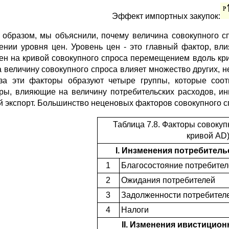
Эффект импортных закупок:
 образом, мы объяснили, почему величина совокупного 
ении уровня цен. Уровень цен - это главный фактор, вл
ен на кривой совокупного спроса перемещением вдоль кри
а величину совокупного спроса влияет множество других, 
за эти факторы образуют четыре группы, которые соот
ры, влияющие на величину потребительских расходов, ин
й экспорт. Большинство неценовых факторов совокупного сп
Таблица 7.8. Факторы совокуп
кривой AD
I. Инзменения потребитель
1
Благосостояние потребител
2
Ожидания потребителей
3
Задолженности потребител
4
Налоги
II. Изменения ивистицион