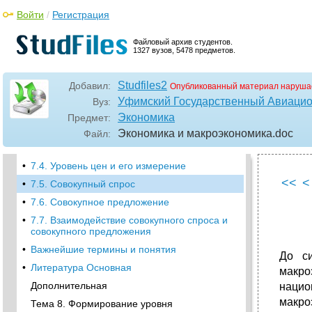
Дополнительная
Войти
/
Регистрация
Макроэкономика тема 7.
Макроэкономические проблемы и
Файловый архив студентов.
показатели. Совокупный спрос и совокупное
1327 вузов, 5478 предметов.
предложение
•
7.1. Основные макроэкономические
Studfiles2
Добавил:
Опубликованный материал наруша
проблемы. Макроэкономические
взаимосвязи
Уфимский Государственный Авиацио
Вуз:
Экономика
Предмет:
•
7.2. Валовой внутренний продукт
Экономика и макроэкономика
.doc
Файл:
•
7.3. Основные показатели национальных
счетов и соотношения между ними
•
7.4. Уровень цен и его измерение
<<
<
•
7.5. Совокупный спрос
•
7.6. Совокупное предложение
•
7.7. Взаимодействие совокупного спроса и
совокупного предложения
•
Важнейшие термины и понятия
До си
•
Литература Основная
макро
Дополнительная
нацио
макро
Тема 8. Формирование уровня