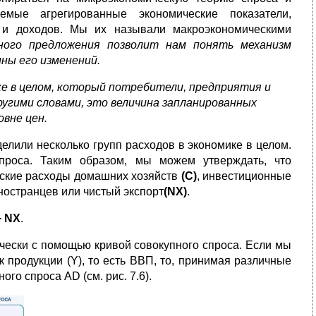
мые агрегированные экономические показатели,
 и доходов. Мы их называли макроэкономическими
пного предложения позволит нам понять механизм
ины его изменений.
ике в целом, который потребители, предприятия и
ругими словами, это величина запланированных
овне цен.
лили несколько групп расходов в экономике в целом.
проса. Таким образом, мы можем утверждать, что
ьские расходы домашних хозяйств
(С)
, инвестиционные
ностранцев или чистый экспорт
(NX)
.
+ NX
.
чески с помощью кривой совокупного спроса. Если мы
к продукции (Y), то есть ВВП, то, принимая различные
го спроса AD (см. рис. 7.6).