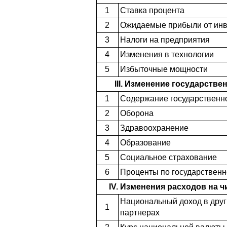
1
Ставка процента
2
Ожидаемые прибыли от инв
3
Налоги на предприятия
4
Изменения в технологии
5
Избыточные мощности
III. Изменение государстве
1
Содержание государственн
2
Оборона
3
Здравоохранение
4
Образование
5
Социальное страхование
6
Проценты по государственн
IV. Изменения расходов на ч
Национальный доход в други
1
партнерах