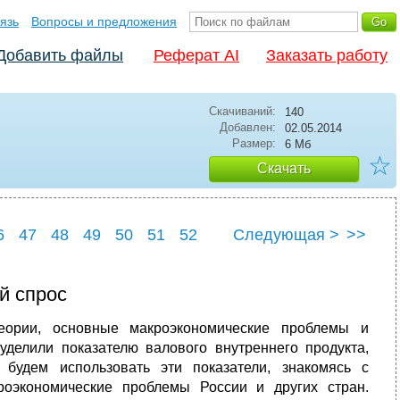
язь
Вопросы и предложения
Добавить файлы
Реферат AI
Заказать работу
Скачиваний:
140
Добавлен:
02.05.2014
Размер:
6 Мб
☆
Скачать
6
47
48
49
50
51
52
Следующая >
>>
6
57
й спрос
еории, основные макроэкономические проблемы и
уделили показателю валового внутреннего продукта,
будем использовать эти показатели, знакомясь с
оэкономические проблемы России и других стран.