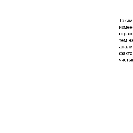
ресурсов
•
13.1. Сущность и формы международного
движения капитала
Таким
•
13.2. Теории вывоза капитала
измен
Проблемы вывоза капитала в классических
и кейнсианских теориях
отраж
тем н
•
Теории международного финансирования
развития
анали
факто
Концепции помощи развитию
чисты
•
Теории партнерства
Теории поощрения прямых инвестиций в
развивающиеся страны
•
13.3. Динамика и направления
международной миграции капиталов
•
Развивающиеся страны и страны с
переходной экономикой
•
13.4. Инвестиционная политика
принимающих стран. Проблема внешней
задолженности
Мероприятия на расширение участия
иностранного капитала в национальной