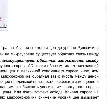
ет равна Y
, при снижении цен до уровня Р
величина
1
2
как на микроуровне существует обратная связь между
омике
существует обратная зависимость между
купного спроса AD, таким образом, имеет нисходящий
м цен и величиной совокупного спроса иное, чем
в микроэкономике обратная зависимость между ценой
вающей предельной полезности, эффектом замещения и
 например, объяснить увеличение совокупного спроса
е цены. Или взять эффект дохода. Кривая спроса на
виях макроэкономики снижение уровня цен вызывает