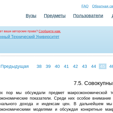
FAQ
Обратная св
Вузы
Предметы
Пользователи
ет ваши авторские права?
Сообщите нам.
нный Технический Университет
 Предыдущая
38
39
40
41
42
43
44
45
4
53
54
55
5
7.5. Совокупны
х пор мы обсуждали предмет макроэкономической т
экономические показатели. Среди них особое внимание 
нального дохода и индексам цен. В дальнейшем мы 
экономическими моделями и обсуждая конкретные макр