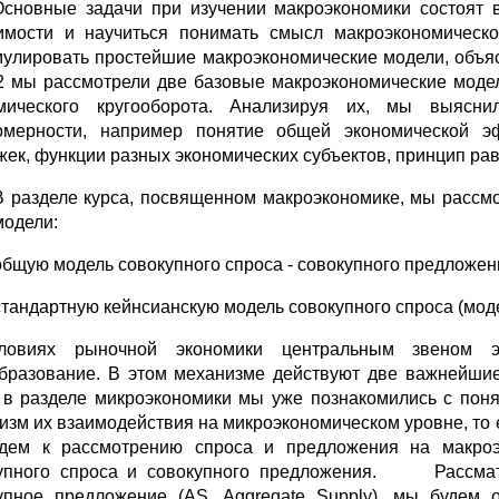
ные задачи при изучении макроэкономики состоят в 
имости и научиться понимать смысл макроэкономическ
улировать простейшие макроэкономические модели, объ
2 мы рассмотрели две базовые макроэкономические моде
мического кругооборота. Анализируя их, мы выясн
омерности, например понятие общей экономической эф
жек, функции разных экономических субъектов, принцип рав
В разделе курса, посвященном макроэкономике, мы рассм
модели:
общую модель совокупного спроса - совокупного предложен
стандартную кейнсианскую модель совокупного спроса (мод
ловиях рыночной экономики центральным звеном эк
бразование. В этом механизме действуют две важнейшие 
 в разделе микроэкономики мы уже познакомились с пон
изм их взаимодействия на микроэкономическом уровне, то 
дем к рассмотрению спроса и предложения на макроэк
упного спроса и совокупного предложения. Рассматр
упное предложение (AS, Aggregate Supply), мы будем 