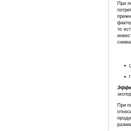
торговли
При п
Цели и направления внешнеторговой
потре
политики
прежн
•
Средства осуществления государственной
факто
внешнеторговой политики
то ес
Классификация таможенных пошлин
инвес
•
Международные организации
снижа
•
Важнейшие термины и понятия
12.1. Мировое хозяйство и международные
экономические отношения
12.2. Теории международной торговли
12.3. Международная торговля
12.4. Международный рынок услуг
Эффе
12.5. Регулирование международной
экспо
торговли
Вопросы для повторения и задания
При п
относ
•
Литература Основная
проду
Дополнительная
разни
Тема 13. Международная миграция