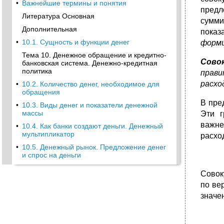
•
Важнейшие термины и понятия
пред
Литература Основная
сумми
Дополнительная
показ
•
10.1. Сущность и функции денег
форми
Тема 10. Денежное обращение и кредитно-
Совок
банковская система. Денежно-кредитная
политика
прави
расхо
•
10.2. Количество денег, необходимое для
обращения
В пре
•
10.3. Виды денег и показатели денежной
массы
Эти г
важне
•
10.4. Как банки создают деньги. Денежный
мультипликатор
расхо
•
10.5. Денежный рынок. Предложение денег
и спрос на деньги
•
10.6. Денежно-кредитная политика
Совок
•
Важнейшие термины и понятия
по ве
Литература Основная
значен
Дополнительная
•
Тема 11. Макроэкономическая