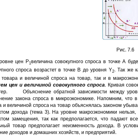
Рис. 7.6
ровне цен Р
величина совокупного спроса в точке А буд
1
упного спроса возрастет в точке В до уровня Y
. Так же 
2
 товара и величиной спроса на товар, так и в макроэкон
ем цен и величиной совокупного спроса
. Кривая сово
тер. Объяснение обратной зависимости между уровне
нение закона спроса в микроэкономике. Напомним, что 
а и величиной спроса на товар объяснялась законом убы
том дохода (тема 3). На уровне макроэкономики нельзя,
том замещения, так как предполагается, что падают вс
ьный товар предполагает неизменность дохода. В усло
ние доходов и домашних хозяйств, и предприятий.