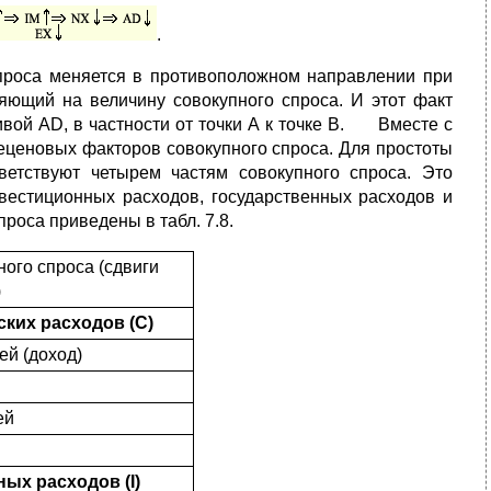
.
спроса меняется в противоположном направлении при
ияющий на величину совокупного спроса. И этот факт
вой AD, в частности от точки А к точке В. Вместе с
неценовых факторов совокупного спроса. Для простоты
ветствуют четырем частям совокупного спроса. Это
вестиционных расходов, государственных расходов и
роса приведены в табл. 7.8.
ного спроса (сдвиги
)
ских расходов (С)
ей (доход)
ей
ных расходов (I)