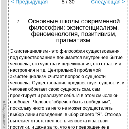
< Предыдущая
5 / 30
Следующая >
Основные школы современной
философии: экзистенциализм,
феноменология, позитивизм,
прагматизм.
Экзистенциализм - это философия существования,
под существованием понимается внутреннее бытие
человека, его чувства и переживания, его страсти и
настроения и т.д. Центральной проблемой
экзистенциализм считает вопрос о сущности
человека. Существование предшествует сущности, и
человек обретает свою сущность сам, сам
проектирует и реализует себя. И в этом смысле он
►Содержание►
свободен. Человек "обречен быть свободным",
поскольку никто за него не может осуществлять
выбор линии поведения, выбор своего "Я". Отсюда
вытекает ответственность человека и за свои
поступки, и даже за то, что его превращение в