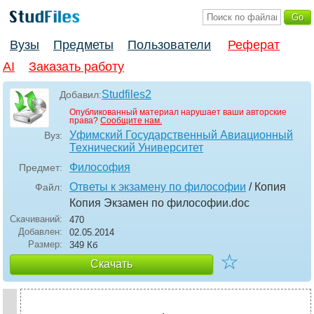
Вузы
Предметы
Пользователи
Реферат
AI
Заказать работу
Studfiles2
Добавил:
Опубликованный материал нарушает ваши авторские
права?
Сообщите нам.
Уфимский Государственный Авиационный
Вуз:
Технический Университет
Философия
Предмет:
Ответы к экзамену по философии
/ Копия
Файл:
Копия Экзамен по философии
.doc
Скачиваний:
470
Добавлен:
02.05.2014
Размер:
349 Кб
☆
Скачать