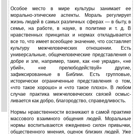
Особое место в мире культуры занимает ее
морально-этические аспекты. Мораль регулирует
жизнь людей в самых различных сферах — в быту, в
семье, на работе, в науке, в политике и т. д. В
нравственных прин­ципах и нормах откладывается
все то, что имеет всеобщее значение, что составляет
культуру межчеловеческих отно­шении. Есть
универсальные, общечеловеческие представле­ния о
добре и зле, например, такие, как «не укради», «не
убий», «не прелюбодействуй» другие,
зафиксированные в Библии. Есть групповые,
исторически ограниченные пред­ставления о том,
«что такое хорошо» и «что такое плохо». В любом
случае практика межчеловеческих связей осмыс­
ливается как добро, благородство, справедливость.
Нормы нравственности возникают в самой практике
массового взаимного общения людей. Моральные
нормы вос­питываются ежедневно силон привычки,
общественного мне­ния, оценок близких людей. Уже