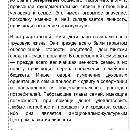
кото­рые претерпевает общество. Например, в XX в.
произошли фундаментальные сдвиги в отношении
человека к семье. Это имеет огромное значение,
поскольку именно в ней скла­дывается личность,
происходит освоение норм культуры.
В патриархальной семье дети рано начинали свою
трудо­вую жизнь. Они прежде всего были гарантом
обеспеченной старости родителей, добытчиками
средств к существова­нию. В современной семье дети
— прежде всего величай­шая ценность семьи, в их
пользу происходит перераспреде­ление семейного
бюджета. Иначе говоря, изменение духов­ных
ориентации в семье приводит к сдвигу в содержании
и направленности общенациональных расходов
потребителей. Работающие главы семей, имеющие
возможность при помощи денег удовлетворить
любые потребности, передают эти средства семье,
ибо она является эмоционально-культурным
Центром развития личности.