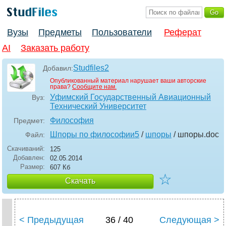
Вузы
Предметы
Пользователи
Реферат
AI
Заказать работу
Studfiles2
Добавил:
Опубликованный материал нарушает ваши авторские
права?
Сообщите нам.
Уфимский Государственный Авиационный
Вуз:
Технический Университет
Философия
Предмет:
Шпоры по философии5
/
шпоры
/ шпоры
.doc
Файл:
Скачиваний:
125
Добавлен:
02.05.2014
Размер:
607 Кб
☆
Скачать
< Предыдущая
36 / 40
Следующая >