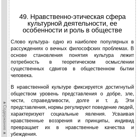
49. Нравственно-этическая сфера
культурной деятельности, ее
особенности и роль в обществе
Слово культура- одно из наиболее популярных в
рассуждениях о вечных философских проблемах. В
основе становления понятия культура лежит
потребность в теоретическом осмыслении
существенных сдвигов в общественном бытии
человека.
В нравственной культуре фиксируется достигнутый
об­ществом уровень представления о добре, зле,
чести, справед­ливости, долге и т. д. Эти
►Содержание►
представления, нормы регулируют поведение людей,
характеризуют социальные явления. Усваи­вая
нравственные воззрения и принципы, индивид
превраща­ет их в нравственные качества и
убеждения.