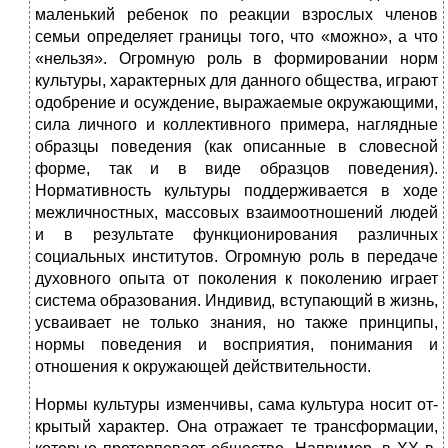
маленький ребенок по реак­ции взрослых членов
семьи определяет границы того, что «можно», а что
«нельзя». Огромную роль в формировании норм
культуры, характерных для данного общества, играют
одобрение и осуждение, выражаемые окружающими,
сила личного и коллективного примера, наглядные
образцы пове­дения (как описанные в словесной
форме, так и в виде образ­цов поведения).
Нормативность культуры поддерживается в ходе
межличностных, массовых взаимоотношений людей
и в результате функционирования различных
социальных инсти­тутов. Огромную роль в передаче
духовного опыта от поколе­ния к поколению играет
система образования. Индивид, всту­пающий в жизнь,
усваивает не только знания, но также прин­ципы,
нормы поведения и восприятия, понимания и
отношения к окружающей действительности.
Нормы культуры изменчивы, сама культура носит от­
крытый характер. Она отражает те трансформации,