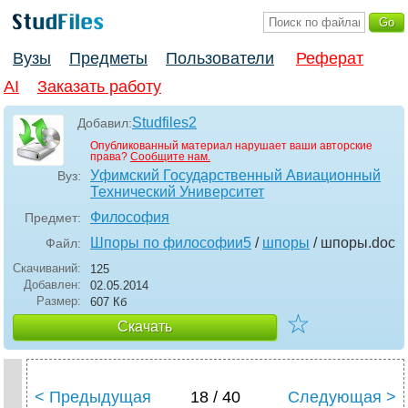
Вузы
Предметы
Пользователи
Реферат
AI
Заказать работу
Studfiles2
Добавил:
Опубликованный материал нарушает ваши авторские
права?
Сообщите нам.
Уфимский Государственный Авиационный
Вуз:
Технический Университет
Философия
Предмет:
Шпоры по философии5
/
шпоры
/ шпоры
.doc
Файл:
Скачиваний:
125
Добавлен:
02.05.2014
Размер:
607 Кб
☆
Скачать
< Предыдущая
18 / 40
Следующая >