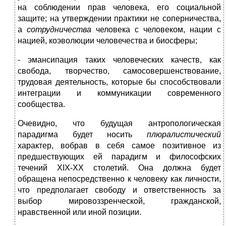
на соблюдении прав человека, его социальной
защите; на утверждении практики не соперничества,
а
сотрудничества
человека с человеком, нации с
нацией, коэволюции человечества и биосферы;
- эмансипация таких человеческих качеств, как
свобода, творчество, самосовершенствование,
трудовая деятельность, которые бы способствовали
интеграции и коммуникации современного
сообщества.
Очевидно, что будущая антропологическая
парадигма будет носить
плюралистический
характер, вобрав в себя самое позитивное из
предшествующих ей парадигм и философских
течений XIX-XX столетий. Она должна будет
обращена непосредственно к человеку как личности,
что предполагает свободу и ответственность за
выбор мировоззренческой, гражданской,
нравственной или иной позиции.