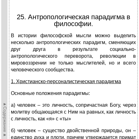
25. Антропологическая парадигма в
философии.
В истории философской мысли можно выделить
несколько антропологических парадигм, сменяющих
друг друга в результате социально-
антропологического переворота, революции в
мировоззрении не только мыслителей, но и всего
человеческого сообщества.
1. Христианско-персоналистическая парадигма
Основные положения парадигмы:
►Содержание►
а) человек – это личность, сопричастная Богу, через
молитву общающаяся с Ним на равных, как личность
с личность, как «я» с «ты»
б) человек – существо двойственной природы, он –
единство духа и плоти, причем утверждается примат