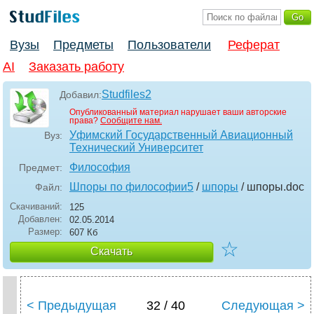
Вузы
Предметы
Пользователи
Реферат
AI
Заказать работу
Studfiles2
Добавил:
Опубликованный материал нарушает ваши авторские
права?
Сообщите нам.
Уфимский Государственный Авиационный
Вуз:
Технический Университет
Философия
Предмет:
Шпоры по философии5
/
шпоры
/ шпоры
.doc
Файл:
Скачиваний:
125
Добавлен:
02.05.2014
Размер:
607 Кб
☆
Скачать
< Предыдущая
32 / 40
Следующая >