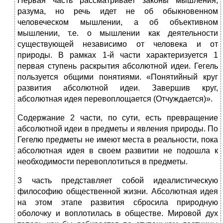
Первая часть рассматривает законы мышления,
разума, но речь идет не об обыкновенном
человеческом мышлении, а об объективном
мышлении, т.е. о мышлении как деятельности
существующей независимо от человека и от
природы. В рамках 1-й части характеризуется 1
первая ступень раскрытия абсолютной идеи. Гегель
пользуется общими понятиями. «Понятийный круг
развития абсолютной идеи. Завершив круг,
абсолютная идея перевоплощается (Отчуждается)».
Содержание 2 части, по сути, есть превращение
абсолютной идеи в предметы и явления природы. По
Гегелю предметы не имеют места в реальности, пока
абсолютная идея в своем развитии не подошла к
необходимости перевоплотиться в предметы.
3 часть представляет собой идеалистическую
философию общественной жизни. Абсолютная идея
на этом этапе развития сбросила природную
оболочку и воплотилась в обществе. Мировой дух