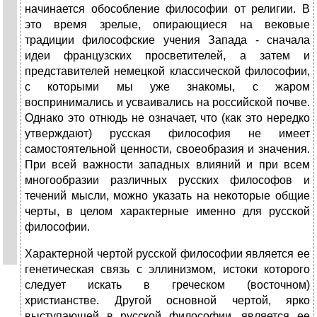
начинается обособление философии от религии. В
это время зрелые, опирающиеся на вековые
традиции философские учения Запада - сначала
идеи французских просветителей, а затем и
представителей немецкой классической философии,
с которыми мы уже знакомы, с жаром
воспринимались и усваивались на российской почве.
Однако это отнюдь не означает, что (как это нередко
утверждают) русская философия не имеет
самостоятельной ценности, своеобразия и значения.
При всей важности западных влияний и при всем
многообразии различных русских философов и
течений мысли, можно указать на некоторые общие
черты, в целом характерные именно для русской
философии.
Характерной чертой русской философии является ее
генетическая связь с эллинизмом, истоки которого
следует искать в греческом (восточном)
христианстве. Другой основной чертой, ярко
выступающей в русской философии, является ее