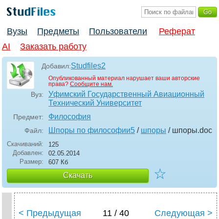
Вузы
Предметы
Пользователи
Реферат
AI
Заказать работу
Studfiles2
Добавил:
Опубликованный материал нарушает ваши авторские
права?
Сообщите нам.
Уфимский Государственный Авиационный
Вуз:
Технический Университет
Философия
Предмет:
Шпоры по философии5
/
шпоры
/ шпоры
.doc
Файл:
Скачиваний:
125
Добавлен:
02.05.2014
Размер:
607 Кб
☆
Скачать
< Предыдущая
11 / 40
Следующая >