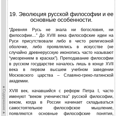
19. Эволюция русской философии и ее
основные особенности.
“Древняя Русь не знала ни богословия, ни
философии…” До XVIII века философские идеи на
Руси присутствовали либо в чисто религиозной
оболочке, либо проявлялись в искусстве (не
случайно древнерусскую иконопись часто называют
“умозрением в красках”). Преподавание философии
в русском государстве началось лишь в конце XVII
века в первом высшем учебном заведении
Московского царства – Славяно-греко-латинской
академии.
►Содержание►
XVIII век, начавшийся с реформ Петра I, часто
именуют “веком ученичества” русской философии,
веком, когда в России начинает складываться
самостоятельное философское мышление,
появляются основные философские понятия,