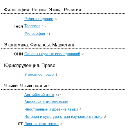
Философия. Логика. Этика. Религия
☆
Религиоведение
5
☆
Теол
Теология
15
☆
Философия
41
Экономика. Финансы. Маркетинг
☆
ОНИ
Основы научных исследований
2
Юриспруденция. Право
☆
Уголовное право
1
Языки. Языкознание
☆
Английский язык
417
☆
Введение в языкознание
6
☆
Иностранные и древние языки
4
☆
История и культура стран изучаемого языка
2
☆
ЛТ
Лингвистика текста
3