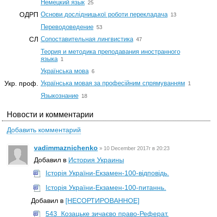
☆
Немецкий язык
25
☆
ОДРП
Основи дослідницької роботи перекладача
13
☆
Переводоведение
53
☆
СЛ
Сопоставительная лингвистика
47
Теория и методика преподавания иностранного
☆
языка
1
☆
Українська мова
6
☆
Укр. проф.
Українська мовая за професійним спрямуванням
1
☆
Языкознание
18
Новости и комментарии
Добавить комментарий
vadimmaznichenko
»
10 December 2017г в 20:23
Добавил в
История Украины
Історія України-Екзамен-100-відповідь.
Історія України-Екзамен-100-питаннь.
Добавил в
[НЕСОРТИРОВАННОЕ]
543_Козацьке зичаєво право-Реферат.