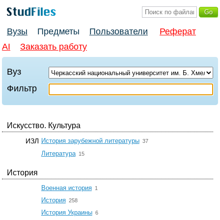
Вузы
Предметы
Пользователи
Реферат
AI
Заказать работу
Вуз
Фильтр
Искусство. Культура
☆
ИЗЛ
История зарубежной литературы
37
☆
Литература
15
История
☆
Военная история
1
☆
История
258
☆
История Украины
6