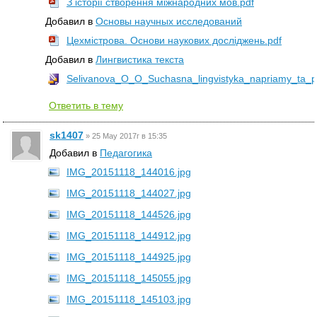
З історії створення міжнародних мов.pdf
Добавил в
Основы научных исследований
Цехмістрова. Основи наукових досліджень.pdf
Добавил в
Лингвистика текста
Selivanova_O_O_Suchasna_lingvistyka_napriamy_ta_
Ответить в тему
sk1407
»
25 May 2017г в 15:35
Добавил в
Педагогика
IMG_20151118_144016.jpg
IMG_20151118_144027.jpg
IMG_20151118_144526.jpg
IMG_20151118_144912.jpg
IMG_20151118_144925.jpg
IMG_20151118_145055.jpg
IMG_20151118_145103.jpg