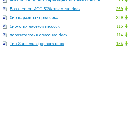
акая полость тела характерна для нематод.docx
73
База тестов ИОС 50% экзамена.docx
269
био паразиты черви.docx
239
биология насекомые.docx
115
паразитология описание.docx
114
Тип Sarcomastigophora.docx
155