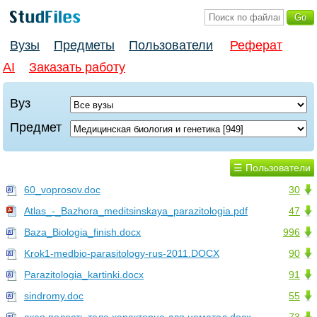
Вузы
Предметы
Пользователи
Реферат
AI
Заказать работу
Вуз
Предмет
☰ Пользователи
60_voprosov.doc
30
Atlas_-_Bazhora_meditsinskaya_parazitologia.pdf
47
Baza_Biologia_finish.docx
996
Krok1-medbio-parasitology-rus-2011.DOCX
90
Parazitologia_kartinki.docx
91
sindromy.doc
55