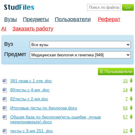
Вузы
Предметы
Пользователи
Реферат
AI
Заказать работу
Вуз
Предмет
☰ Пользователи
381 прав.с 1 отв .doc
15
80тесты с 4-мя .doc
14
82тесты с 2-мя.doc
7
Итоговые тесты по биологии.docx
56
Общая база по биологии(есть ошибки, лучше
57
перепроверьте).docx
тесты с 3-мя 251 .doc
12