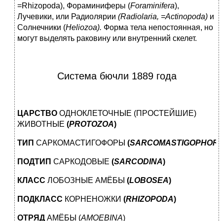
=Rhizopoda), Фораминиферы (
Foraminifera
),
Лучевики, или Радиолярии
(
Radiolaria
, =Actinopoda)
и
Солнечники (
Heliozoa).
Форма тела непостоянная, но
могут выделять раковину или внутренний скелет.
Система бючли 1889 года
ЦАРСТВО
ОДНОКЛЕТОЧНЫЕ (ПРОСТЕЙШИЕ)
ЖИВОТНЫЕ
(
PROTOZOA
)
ТИП
САРКОМАСТИГОФОРЫ
(
SARCOMASTIGOPHOR
ПОДТИП
САРКОДОВЫЕ
(
SARCODINA
)
КЛАСС
ЛОБОЗНЫЕ АМЁБЫ
(
LOBOSEA
)
ПОДКЛАСС
КОРНЕНОЖКИ
(
RHIZOPODA
)
ОТРЯД
АМЁБЫ (
AMOEBINA
)