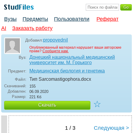
Вузы
Предметы
Пользователи
Реферат
AI
Заказать работу
propovednil
Добавил:
Опубликованный материал нарушает ваши авторские
права?
Сообщите нам.
Донецкий национальный медицинский
Вуз:
университет им. М. Горького
Медицинская биология и генетика
Предмет:
Тип Sarcomastigophora
.docx
Файл:
Скачиваний:
155
Добавлен:
06.09.2020
Размер:
221 Кб
☆
Скачать
1 / 3
Следующая >