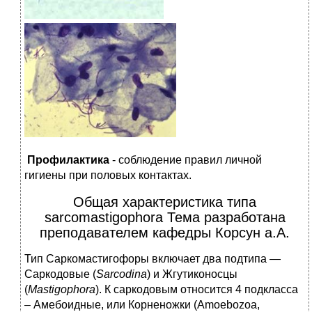
Профилактика
- соблюдение правил личной
гигиены при половых контактах.
Общая характеристика типа
sarcomastigophora Тема разработана
преподавателем кафедры Корсун а.А.
Тип Саркомастигофоры включает два подтипа —
Саркодовые (
Sarcodina
) и Жгутиконосцы
(
Mastigophora
). К саркодовым относится 4 подкласса
– Амебоидные, или Корненожки (Amoebozoa,