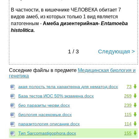
В частности, в кишечнике ЧЕЛОВЕКА обитает 7
видов амеб, из которых только 1 вид является
патогенным -
Амеба дизентерийная-
Еntamoeba
histolitica.
1 / 3
Следующая >
Соседние файлы в предмете
Медицинская биология и
генетика
акая полость тела характерна для нематод.docx
73
База тестов ИОС 50% экзамена.docx
269
био паразиты черви.docx
239
биология насекомые.docx
115
паразитология описание.docx
114
Тип Sarcomastigophora.docx
155