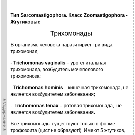
Тип Sarcomastigophora. Класс Zoomastigophora -
Жгутиковые
Трихомонады
В организме человека паразитирует три вида
трихомонад:
-
Тrichomonas vaginalis
– урогенитальная
трихомонада, возбудитель мочеполового
трихомоноза;
-
Trichomonas hominis
– кишечная трихомонада, не
является возбудителем заболевания;
►Содержание►
-
Trichomonas tenax –
ротовая трихомонада,
не
является возбудителем заболевания.
Все трихомонады существуют только в форме
трофозоита (цист не образуют!). Имеют 5 жгутиков,