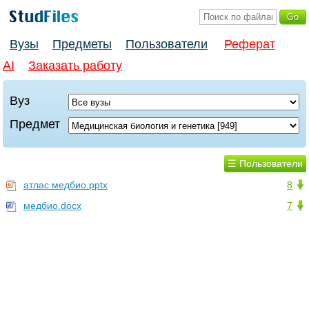
Вузы
Предметы
Пользователи
Реферат
AI
Заказать работу
Вуз
Предмет
☰ Пользователи
атлас медбио.pptx
8
медбио.docx
7