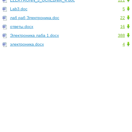
ELEKTRONN_J_UChEBNIK_4.doc
121
Lab3.doc
5
лаб раб Электроника.doc
22
ответы.docx
16
Электроника лаба 1.docx
388
электроника.docx
4