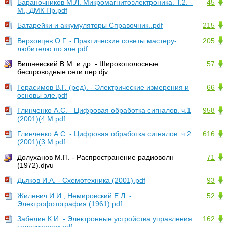
Бараночников М.Л. Микромагнитоэлектроника. Т.2. -
45
М., ДМК Пр.pdf
Батарейки и аккумуляторы Справочник..pdf
215
Верховцев О.Г. - Практические советы мастеру-
205
любителю по эле.pdf
Вишневский В.М. и др. - Широкополосные
57
беспроводные сети пер.djv
Герасимов В.Г. (ред). - Электрические измерения и
66
основы эле.pdf
Глинченко А.С. - Цифровая обработка сигналов. ч.1
958
(2001)(4 M.pdf
Глинченко А.С. - Цифровая обработка сигналов. ч.2
616
(2001)(3 M.pdf
Долуханов М.П. - Распространение радиоволн
71
(1972).djvu
Дьяков И.А. - Схемотехника (2001).pdf
93
Жилевич И.И., Немировский Е.Л. -
52
Электрофотография (1961).pdf
Забелин К.И. - Электронные устройства управления
162