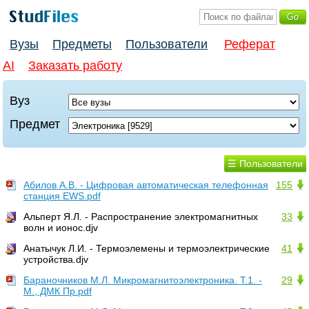
Вузы
Предметы
Пользователи
Реферат
AI
Заказать работу
Вуз
Предмет
☰ Пользователи
Абилов А.В. - Цифровая автоматическая телефонная
155
станция EWS.pdf
Альперт Я.Л. - Распространение электромагнитных
33
волн и ионос.djv
Анатычук Л.И. - Термоэлемены и термоэлектрические
41
устройства.djv
Бараночников М.Л. Микромагнитоэлектроника. Т.1. -
29
М., ДМК Пр.pdf