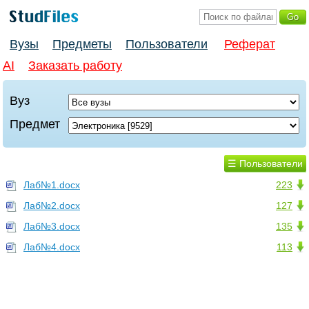
Вузы
Предметы
Пользователи
Реферат
AI
Заказать работу
Вуз
Предмет
☰ Пользователи
Лаб№1.docx
223
Лаб№2.docx
127
Лаб№3.docx
135
Лаб№4.docx
113