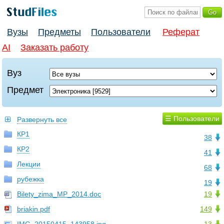
Вузы
Предметы
Пользователи
Реферат
AI
Заказать работу
Вуз
Предмет
☰ Пользователи
Развернуть все
КР1
38
КР2
41
Лекции
68
рубежка
19
Bilety_zima_MP_2014.doc
19
briakin.pdf
149