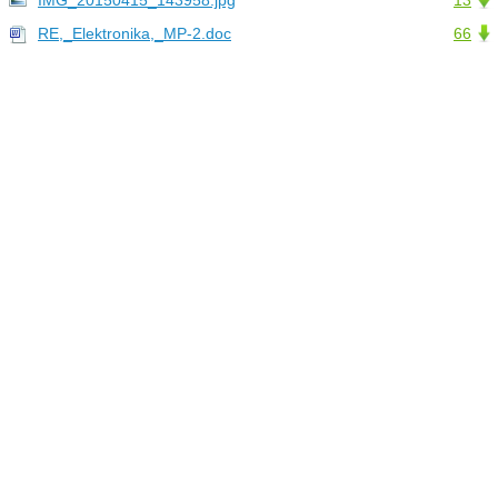
IMG_20150415_143958.jpg
13
RE,_Elektronika,_MP-2.doc
66