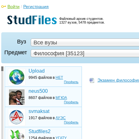
Войти
/
Регистрация
Файловый архив студентов.
1327 вузов, 5478 предметов.
Вуз
Все вузы
Предмет
Философия [35123]
Upload
9945 файлов в
НЕТ
Экзамен философия
Профиль
neus500
8607 файлов в
МГЮА
Профиль
svmaksat
1917 файлов в
АУЭС
Профиль
Studfiles2
1254 файлов в
УГАТУ