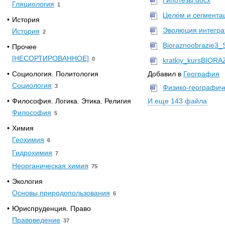
Гипотезы.docx
Гляциология
1
Цело́м и сегмента
•
История
Эволюция интегра
История
2
Bioraznoobrazie3_S
•
Прочее
[НЕСОРТИРОВАННОЕ]
0
kratkiy_kursBIOR
•
Социология. Политология
Добавил в
География
Социология
3
Физико-географич
•
Философия. Логика. Этика. Религия
И еще 143 файла
Философия
5
•
Химия
Геохимия
6
Гидрохимия
7
Неорганическая химия
75
•
Экология
Основы природопользования
6
•
Юриспруденция. Право
Правоведение
37