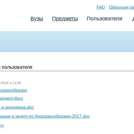
FAQ
Обратная св
Вузы
Предметы
Пользователи
 пользователя
 2019г в 13:39
разнообразие
аснеет.docx
 и экономика.doc
льным и зачету по биоразнообразию-2017.doc
cx