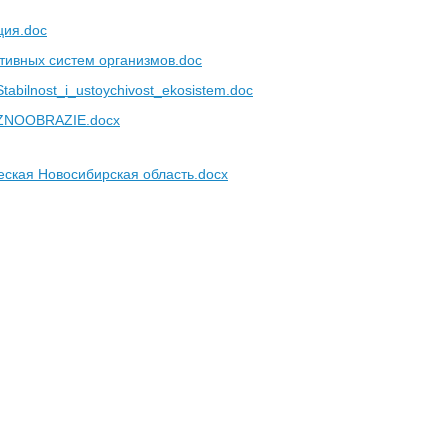
ция.doc
тивных систем организмов.doc
tabilnost_i_ustoychivost_ekosistem.doc
AZNOOBRAZIE.docx
еская Новосибирская область.docx