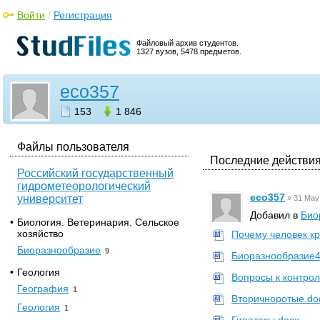
Войти
/
Регистрация
Файловый архив студентов.
1327 вузов, 5478 предметов.
eco357
153
1 846
Файлы пользователя
Последние действия
Российский государственный
гидрометеорологический
eco357
университет
»
31 May
Добавил в
Био
•
Биология. Ветеринария. Сельское
хозяйство
Почему человек кр
Биоразнообразие
9
Биоразнообразие4
•
Геология
Вопросы к контро
География
1
Вторичноротые.do
Геология
1