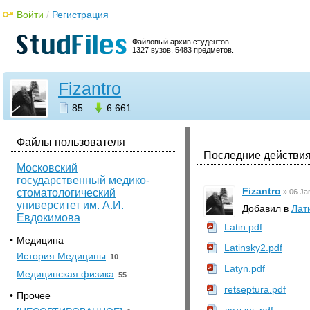
Войти
/
Регистрация
Файловый архив студентов.
1327 вузов, 5483 предметов.
Fizantro
85
6 661
Файлы пользователя
Последние действия
Московский
государственный медико-
Fizantro
стоматологический
»
06 Ja
университет им. А.И.
Добавил в
Лат
Евдокимова
Latin.pdf
•
Медицина
Latinsky2.pdf
История Медицины
10
Latyn.pdf
Медицинская физика
55
retseptura.pdf
•
Прочее