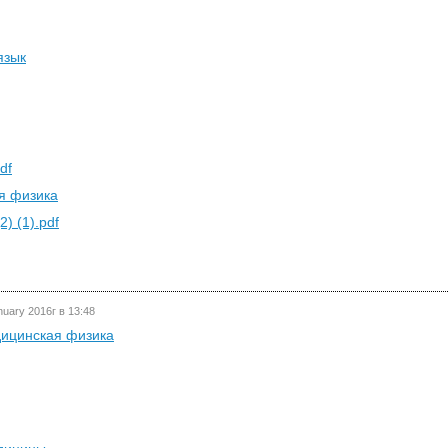
язык
df
я физика
2) (1).pdf
nuary 2016г в 13:48
ицинская физика