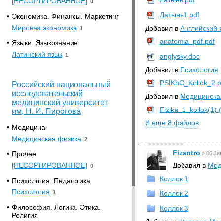
латынь.pdf
[НЕСОРТИРОВАННОЕ]
0
Латынь1.pdf
•
Экономика. Финансы. Маркетинг
Мировая экономика
Добавил в
Английский 
1
anatomia_pdf.pdf
•
Языки. Языкознание
Латинский язык
1
anglysky.doc
Добавил в
Психология
PSIKhO_Kollok_2.p
Российский национальный
исследовательский
Добавил в
Медицинска
медицинский университет
Fizika_1_kollok(1) (
им, Н. И. Пирогова
И еще 8 файлов
•
Медицина
Медицинская физика
2
Fizantro
•
Прочее
»
06 Ja
[НЕСОРТИРОВАННОЕ]
Добавил в
Мед
0
Коллок 1
•
Психология. Педагогика
Психология
1
Коллок 2
•
Философия. Логика. Этика.
Коллок 3
Религия